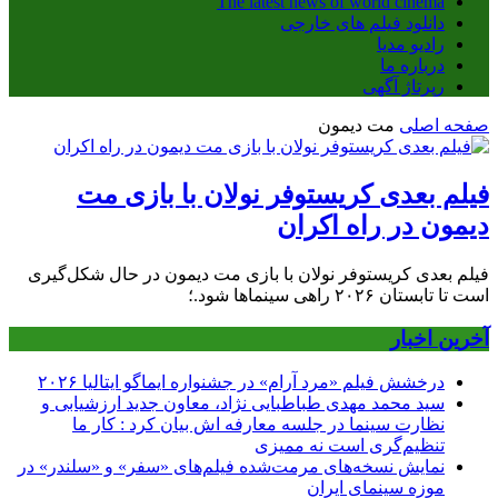
The latest news of world cinema
دانلود فیلم های خارجی
رادیو مدیا
درباره ما
رپرتاژ آگهی
صفحه اصلی
مت دیمون
فیلم بعدی کریستوفر نولان با بازی مت
دیمون در راه اکران
فیلم بعدی کریستوفر نولان با بازی مت دیمون در حال شکل‌گیری
است تا تابستان ۲۰۲۶ راهی سینماها شود.؛
آخرین اخبار
درخشش فیلم «مرد آرام» در جشنواره ایماگو ایتالیا ۲۰۲۶
سید محمد مهدی طباطبایی نژاد، معاون جدید ارزشیابی و
نظارت سینما در جلسه معارفه اش بیان کرد : کار ما
تنظیم‌گری است نه ممیزی
نمایش نسخه‌های مرمت‌شده فیلم‌های «سفر» و «سلندر» در
موزه سینمای ایران