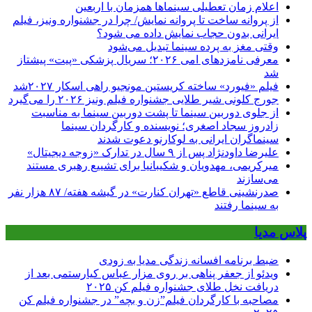
اعلام زمان تعطیلی سینماها همزمان با اربعین
از پروانه ساخت تا پروانه نمایش/ چرا در جشنواره ونیز، فیلم
ایرانی بدون حجاب نمایش داده می شود؟
وقتی مغز به پرده سینما تبدیل می‌شود
معرفی نامزدهای امی ۲۰۲۶؛ سریال پزشکی «پیت» پیشتاز
شد
فیلم «فیورد» ساخته کریستین مونجیو راهی اسکار ۲۰۲۷شد
جورج کلونی شیر طلایی جشنواره فیلم ونیز ۲۰۲۶ را می‌گیرد
از جلوی دوربین سینما تا پشت دوربین سینما به مناسبت
زادروز سجاد اصغری؛ نویسنده و کارگردان سینما
سینماگران ایرانی به لوکارنو دعوت شدند
علیرضا داودنژاد پس از ۹ سال در تدارک «زوجه دیجیتال»
میرکریمی، مهدویان و شکیبانیا برای تشییع رهبری مستند
می‌سازند
صدرنشینی قاطع «تهران کنارت» در گیشه هفته/ ۸۷ هزار نفر
به سینما رفتند
پلاس مدیا
ضبط برنامه افسانه زندگی مدیا به زودی
ویدئو از جعفر پناهی بر روی مزار عباس کیارستمی بعد از
دریافت نخل طلای جشنواره فیلم کن ۲۰۲۵
مصاحبه با کارگردان فیلم”زن و بچه” در جشنواره فیلم کن