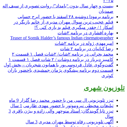
۲۰۲۵
بیست و چهار سال بدون “بامداد”/ روایت تصویری از سیف اله
صمدیان
برنامه برمودا دوشنبه ۲۸ اسفند با حضور ایرج حسابی
فیلم عجیب ترین سوال مهران مدیری از خانم بازیگر در
اسکار ! / چقدر میگیری فیلم بد بازی کنی ؟!
بهاره افشاری در برنامه ۲شات
Teaser of Somik Halder’s famous Indian cinematographer
امیرمهدی ژوله در برنامه ۲شات
رضا کیانیان در برنامه ۲ شات
محمد بحرانی در برنامه ۲شات/ ۲شات فصل ۱ قسمت ۲
کامبیز دیرباز در برنامه دوشات / ۲ شات فصل ۱ قسمت ۱
گفت‌وگوی عادل فردوسی‌پور با همایون شجریان – بخش اول
قسمت دوم برنامه پیشگوی پژمان جمشیدی باحضور باران
کوثری
تلوزیون شهری
تیزر تلویزیونی ال سی من با حضور محمد رضا گلزار
9 ماه
تبلیغات محیطی نیروموتور با حضور مهدی طارمی
1 سال
تیزر تابا گویندگان; استاد منوچهر والی زاده و بیژن باقری
3
سال
آگهی تلویزیونی رفاه توسط مهران مدیری
3 سال