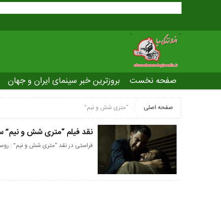
صفحه نخست
بروزترین خبر سینمای ایران و جهان
بروزترین خبر مراسم آکادمی افسانه زندگی
صفحه اخت
صفحه اصلی
“متری شش و نیم”
عصر جدید
تلویزیون شهری
ws of world cinema
نقد فیلم “متری شش و نیم” س
فراستی در نقد “متری شش و نیم” : روس