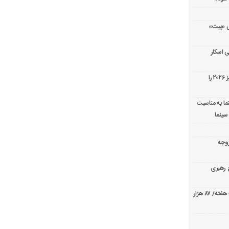
ریال پزشکی «پیت»
 اسکار
جورج کلونی شیر طلایی جشنواره فیلم ونیز ۲۰۲۶ را
ما به مناسبت
سینما
ارک «زوجه
ع رهبری
صدرنشینی قاطع «تهران کنارت» در گیشه هفته/ ۸۷ هزار