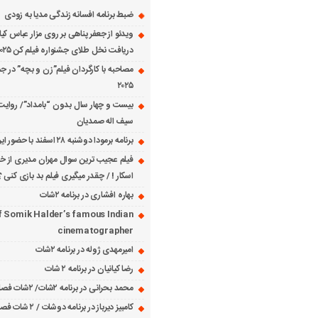
ضبط برنامه افسانه زندگی مدیا به زودی
ویدئو از جعفر پناهی بر روی مزار عباس کی
دریافت نخل طلای جشنواره فیلم کن ۲۰۲۵
مصاحبه با کارگردان فیلم”زن و بچه” در جش
۲۰۲۵
بیست و چهار سال بدون “بامداد”/ روایت
سیف اله صمدیان
برنامه برمودا دوشنبه ۲۸ اسفند با حضور ایرج حسابی
فیلم عجیب ترین سوال مهران مدیری از خانم
اسکار ! / چقدر میگیری فیلم بد بازی کنی ؟
بهاره افشاری در برنامه ۲شات
f Somik Halder’s famous Indian
cinematographer
امیرمهدی ژوله در برنامه ۲شات
رضا کیانیان در برنامه ۲ شات
محمد بحرانی در برنامه ۲شات/ ۲شات فصل ۱ قسمت ۲
کامبیز دیرباز در برنامه دوشات / ۲ شات فصل ۱ قسمت ۱