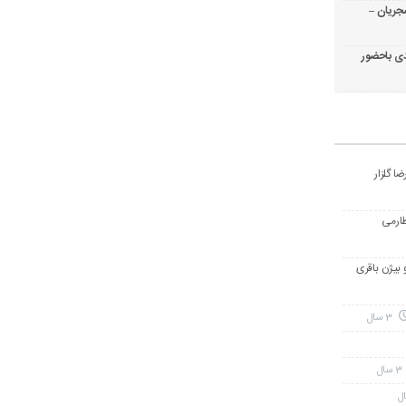
جریان –
ی باحضور
ا گلزار
طارمی
و بیژن باقری
3 سال
3 سال