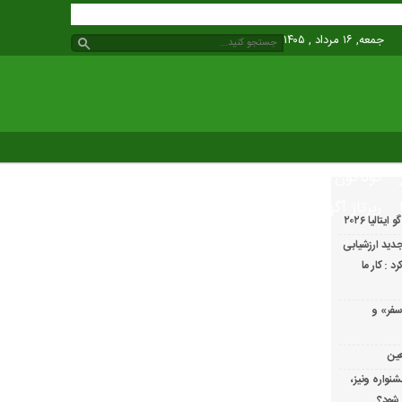
جمعه, ۱۶ مرداد , ۱۴۰۵
گوناگون
رپرتاژ آگهی
الیا ۲۰۲۶
دید ارزشیابی
 : کار ما
سفر» و
عین
شنواره ونیز،
 شود؟