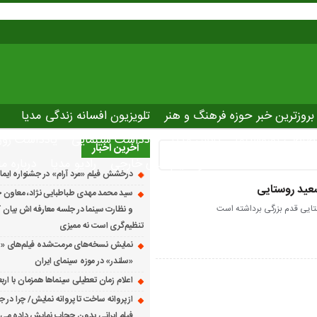
بروزترین خبر حوزه فرهنگ و هنر
تلویزیون افسانه زندگی مدیا
صاصی نوروسینما
پلاس مدیا
یادداشت سینمایی
یادداشت روز
آخرین اخبار
The latest ne
دانلود فیلم های خارجی
رادیو مدیا
درباره ما
درخشش فیلم «مرد آرام» در جشنواره ایماگو ایت
عید روستایی
سید محمد مهدی طباطبایی نژاد، معاون ج
تایی قدم بزرگی برداشته است
و نظارت سینما در جلسه معارفه اش بیان کرد
تنظیم‌گری است نه ممیزی
نمایش نسخه‌های مرمت‌شده فیلم‌های «
«سلندر» در موزه سینمای ایران
اعلام زمان تعطیلی سینماها همزمان با ارب
از پروانه ساخت تا پروانه نمایش/ چرا در ج
فیلم ایرانی بدون حجاب نمایش داده می