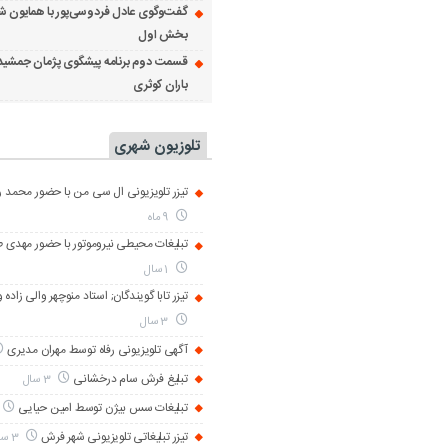
گفت‌وگوی عادل فردوسی‌پور با همایون ش
بخش اول
قسمت دوم برنامه پیشگوی پژمان جمشید
باران کوثری
تلوزیون شهری
تیزر تلویزیونی ال سی من با حضور محمد رض
9 ماه
تبلیغات محیطی نیروموتور با حضور مهدی 
1 سال
تیزر تابا گویندگان; استاد منوچهر والی زاده 
3 سال
آگهی تلویزیونی رفاه توسط مهران مدیری
تبلیغ فرش سام درخشانی
3 سال
تبلیغات سس بیژن توسط امین حیایی
تیزر تبلیغاتی تلویزیونی شهر فرش
3 سال