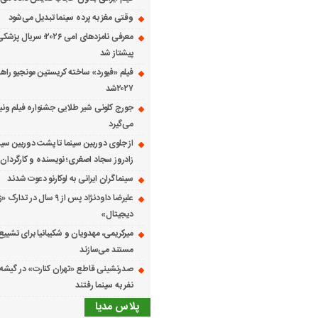
وقتی مغز به پرده سینما تبدیل می‌شود
معرفی نامزدهای امی ۲۰۲۶؛ س
پیشتاز شد
فیلم «فیورد» ساخته کریستین مونجیو راهی
۲۰۲۷شد
می‌گیرد
از جلوی دوربین سینما تا پشت دوربین سین
زادروز سجاد اصغری؛ نویسنده و کارگردان 
سینماگران ایرانی به لوکارنو دعوت شدند
علیرضا داودنژاد پس از ۹ سال در تد
دیجیتال»
میرکریمی، مهدویان و شکیبانیا برای تشیی
مستند می‌سازند
نفر به سینما رفتند
پلاس مدیا