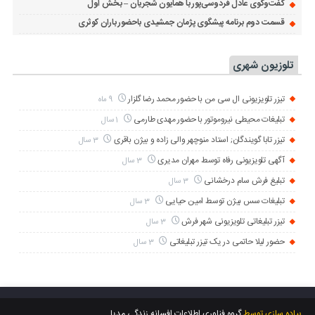
گفت‌وگوی عادل فردوسی‌پور با همایون شجریان – بخش اول
قسمت دوم برنامه پیشگوی پژمان جمشیدی باحضور باران کوثری
تلوزیون شهری
تیزر تلویزیونی ال سی من با حضور محمد رضا گلزار
9 ماه
تبلیغات محیطی نیروموتور با حضور مهدی طارمی
1 سال
تیزر تابا گویندگان; استاد منوچهر والی زاده و بیژن باقری
3 سال
آگهی تلویزیونی رفاه توسط مهران مدیری
3 سال
تبلیغ فرش سام درخشانی
3 سال
تبلیغات سس بیژن توسط امین حیایی
3 سال
تیزر تبلیغاتی تلویزیونی شهر فرش
3 سال
حضور لیلا حاتمی در یک تیزر تبلیغاتی
3 سال
پیاده سازی توسط
گروه فناوری اطلاعات افسانه زندگی مدیا