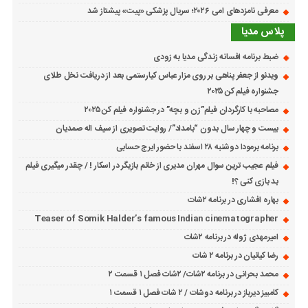
معرفی نامزدهای امی ۲۰۲۶؛ سریال پزشکی «پیت» پیشتاز شد
پلاس مدیا
ضبط برنامه افسانه زندگی مدیا به زودی
ویدئو از جعفر پناهی بر روی مزار عباس کیارستمی بعد از دریافت نخل طلای
جشنواره فیلم کن ۲۰۲۵
مصاحبه با کارگردان فیلم”زن و بچه” در جشنواره فیلم کن ۲۰۲۵
بیست و چهار سال بدون “بامداد”/ روایت تصویری از سیف اله صمدیان
برنامه برمودا دوشنبه ۲۸ اسفند با حضور ایرج حسابی
فیلم عجیب ترین سوال مهران مدیری از خانم بازیگر در اسکار ! / چقدر میگیری فیلم
بد بازی کنی ؟!
بهاره افشاری در برنامه ۲شات
Teaser of Somik Halder’s famous Indian cinematographer
امیرمهدی ژوله در برنامه ۲شات
رضا کیانیان در برنامه ۲ شات
محمد بحرانی در برنامه ۲شات/ ۲شات فصل ۱ قسمت ۲
کامبیز دیرباز در برنامه دوشات / ۲ شات فصل ۱ قسمت ۱