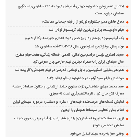
احتمال تغییر زمان جشنواره جهانی فیلم فجر / بودجه ۷۲۲ میلیاردی پاسخگوی
سینمای ایران نیست
دفاع قاطع مدیر جشنواره تورنتو از از فیلم جنجالی «ماسک»
فیلم «اودیسه» پرفروش‌ترین فیلم کریستوفر نولان شد
یک فیلم مرموز در جشنواره ونیز حضور دارد؛ اهدای جایزه به لوکا گوادانینو
یونیورسال موفق‌ترین استودیوی سال ۲۰۲۶ با ۳ فیلم میلیاردی شد
سجاد اصغری رئیس مراسم بین‌المللی آکادمی افسانه زندگی، هفت فیلم مطرح
سال سینمای ایران را به همراه بهترین فیلم خارجی‌زبان معرفی کرد
همراهی مارتین اسکورسیزی با پل توماس ٱندرسن در فیلم جدیدش؛ کار بیمه شد
درخشش فیلم «مرد آرام» در جشنواره ایماگو ایتالیا ۲۰۲۶
سید محمد مهدی طباطبایی نژاد، معاون جدید ارزشیابی و نظارت سینما در جلسه
معارفه اش بیان کرد : کار ما تنظیم‌گری است نه ممیزی
نمایش نسخه‌های مرمت‌شده فیلم‌های «سفر» و «سلندر» در موزه سینمای ایران
اعلام زمان تعطیلی سینماها همزمان با اربعین
از پروانه ساخت تا پروانه نمایش/ چرا در جشنواره ونیز، فیلم ایرانی بدون حجاب
نمایش داده می شود؟
وقتی مغز به پرده سینما تبدیل می‌شود