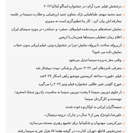
درخشش فیلم «مرد آرام» در جشنواره ایماگو ایتالیا ۲۰۲۶
سید محمد مهدی طباطبایی نژاد، معاون جدید ارزشیابی و نظارت سینما در جلسه
معارفه اش بیان کرد : کار ما تنظیم‌گری است نه ممیزی
نمایش نسخه‌های مرمت‌شده فیلم‌های «سفر» و «سلندر» در موزه سینمای ایران
اعلام زمان تعطیلی سینماها همزمان با اربعین
از پروانه ساخت تا پروانه نمایش/ چرا در جشنواره ونیز، فیلم ایرانی بدون حجاب
نمایش داده می شود؟
وقتی مغز به پرده سینما تبدیل می‌شود
معرفی نامزدهای امی ۲۰۲۶؛ سریال پزشکی «پیت» پیشتاز شد
فیلم «فیورد» ساخته کریستین مونجیو راهی اسکار ۲۰۲۷شد
جورج کلونی شیر طلایی جشنواره فیلم ونیز ۲۰۲۶ را می‌گیرد
از جلوی دوربین سینما تا پشت دوربین سینما به مناسبت زادروز سجاد اصغری؛
نویسنده و کارگردان سینما
سینماگران ایرانی به لوکارنو دعوت شدند
علیرضا داودنژاد پس از ۹ سال در تدارک «زوجه دیجیتال»
میرکریمی، مهدویان و شکیبانیا برای تشییع رهبری مستند می‌سازند
صدرنشینی قاطع «تهران کنارت» در گیشه هفته/ ۸۷ هزار نفر به سینما رفتند