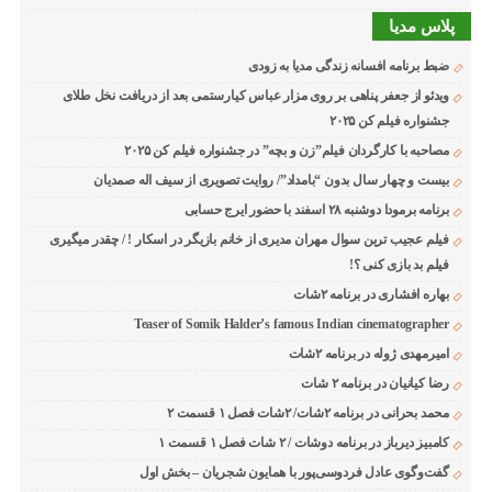
پلاس مدیا
ضبط برنامه افسانه زندگی مدیا به زودی
ویدئو از جعفر پناهی بر روی مزار عباس کیارستمی بعد از دریافت نخل طلای
جشنواره فیلم کن ۲۰۲۵
مصاحبه با کارگردان فیلم”زن و بچه” در جشنواره فیلم کن ۲۰۲۵
بیست و چهار سال بدون “بامداد”/ روایت تصویری از سیف اله صمدیان
برنامه برمودا دوشنبه ۲۸ اسفند با حضور ایرج حسابی
فیلم عجیب ترین سوال مهران مدیری از خانم بازیگر در اسکار ! / چقدر میگیری
فیلم بد بازی کنی ؟!
بهاره افشاری در برنامه ۲شات
Teaser of Somik Halder’s famous Indian cinematographer
امیرمهدی ژوله در برنامه ۲شات
رضا کیانیان در برنامه ۲ شات
محمد بحرانی در برنامه ۲شات/ ۲شات فصل ۱ قسمت ۲
کامبیز دیرباز در برنامه دوشات / ۲ شات فصل ۱ قسمت ۱
گفت‌وگوی عادل فردوسی‌پور با همایون شجریان – بخش اول