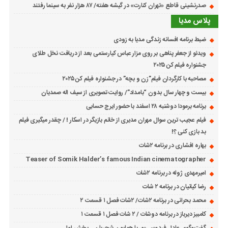
صدرنشینی قاطع «تهران کنارت» در گیشه هفته/ ۸۷ هزار نفر به سینما رفتند
پلاس مدیا
ضبط برنامه افسانه زندگی مدیا به زودی
ویدئو از جعفر پناهی بر روی مزار عباس کیارستمی بعد از دریافت نخل طلای
جشنواره فیلم کن ۲۰۲۵
مصاحبه با کارگردان فیلم”زن و بچه” در جشنواره فیلم کن ۲۰۲۵
بیست و چهار سال بدون “بامداد”/ روایت تصویری از سیف اله صمدیان
برنامه برمودا دوشنبه ۲۸ اسفند با حضور ایرج حسابی
فیلم عجیب ترین سوال مهران مدیری از خانم بازیگر در اسکار ! / چقدر میگیری فیلم
بد بازی کنی ؟!
بهاره افشاری در برنامه ۲شات
Teaser of Somik Halder’s famous Indian cinematographer
امیرمهدی ژوله در برنامه ۲شات
رضا کیانیان در برنامه ۲ شات
محمد بحرانی در برنامه ۲شات/ ۲شات فصل ۱ قسمت ۲
کامبیز دیرباز در برنامه دوشات / ۲ شات فصل ۱ قسمت ۱