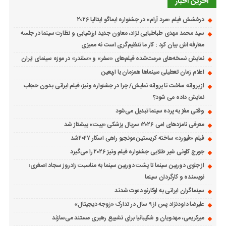
آخرین اخبار
درخشش فیلم «مرد آرام» در جشنواره ایماگو ایتالیا ۲۰۲۶
سید محمد مهدی طباطبایی نژاد، معاون جدید ارزشیابی و نظارت سینما در جلسه
معارفه اش بیان کرد : کار ما تنظیم‌گری است نه ممیزی
نمایش نسخه‌های مرمت‌شده فیلم‌های «سفر» و «سلندر» در موزه سینمای ایران
اعلام زمان تعطیلی سینماها همزمان با اربعین
از پروانه ساخت تا پروانه نمایش/ چرا در جشنواره ونیز، فیلم ایرانی بدون حجاب
نمایش داده می شود؟
وقتی مغز به پرده سینما تبدیل می‌شود
معرفی نامزدهای امی ۲۰۲۶؛ سریال پزشکی «پیت» پیشتاز شد
فیلم «فیورد» ساخته کریستین مونجیو راهی اسکار ۲۰۲۷شد
جورج کلونی شیر طلایی جشنواره فیلم ونیز ۲۰۲۶ را می‌گیرد
از جلوی دوربین سینما تا پشت دوربین سینما به مناسبت زادروز سجاد اصغری؛
نویسنده و کارگردان سینما
سینماگران ایرانی به لوکارنو دعوت شدند
علیرضا داودنژاد پس از ۹ سال در تدارک «زوجه دیجیتال»
میرکریمی، مهدویان و شکیبانیا برای تشییع رهبری مستند می‌سازند