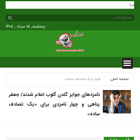
دگی مدیا
پنجشنبه, ۱۵ مرداد , ۱۴۰۵
صفحه اصلی
فیلم «یک تصادف ساده»
نامزدهای جوایز گلدن گلوب اعلام شدند/ جعفر
پناهی و چهار نامزدی برای «یک تصادف
ساده»