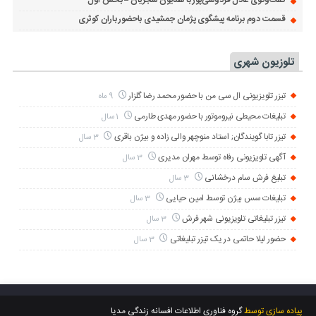
گفت‌وگوی عادل فردوسی‌پور با همایون شجریان – بخش اول
قسمت دوم برنامه پیشگوی پژمان جمشیدی باحضور باران کوثری
تلوزیون شهری
تیزر تلویزیونی ال سی من با حضور محمد رضا گلزار
9 ماه
تبلیغات محیطی نیروموتور با حضور مهدی طارمی
1 سال
تیزر تابا گویندگان; استاد منوچهر والی زاده و بیژن باقری
3 سال
آگهی تلویزیونی رفاه توسط مهران مدیری
3 سال
تبلیغ فرش سام درخشانی
3 سال
تبلیغات سس بیژن توسط امین حیایی
3 سال
تیزر تبلیغاتی تلویزیونی شهر فرش
3 سال
حضور لیلا حاتمی در یک تیزر تبلیغاتی
3 سال
پیاده سازی توسط
گروه فناوری اطلاعات افسانه زندگی مدیا