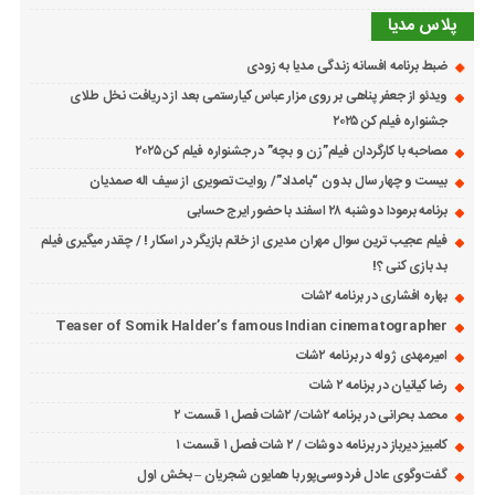
پلاس مدیا
ضبط برنامه افسانه زندگی مدیا به زودی
ویدئو از جعفر پناهی بر روی مزار عباس کیارستمی بعد از دریافت نخل طلای
جشنواره فیلم کن ۲۰۲۵
مصاحبه با کارگردان فیلم”زن و بچه” در جشنواره فیلم کن ۲۰۲۵
بیست و چهار سال بدون “بامداد”/ روایت تصویری از سیف اله صمدیان
برنامه برمودا دوشنبه ۲۸ اسفند با حضور ایرج حسابی
فیلم عجیب ترین سوال مهران مدیری از خانم بازیگر در اسکار ! / چقدر میگیری فیلم
بد بازی کنی ؟!
بهاره افشاری در برنامه ۲شات
Teaser of Somik Halder’s famous Indian cinematographer
امیرمهدی ژوله در برنامه ۲شات
رضا کیانیان در برنامه ۲ شات
محمد بحرانی در برنامه ۲شات/ ۲شات فصل ۱ قسمت ۲
کامبیز دیرباز در برنامه دوشات / ۲ شات فصل ۱ قسمت ۱
گفت‌وگوی عادل فردوسی‌پور با همایون شجریان – بخش اول