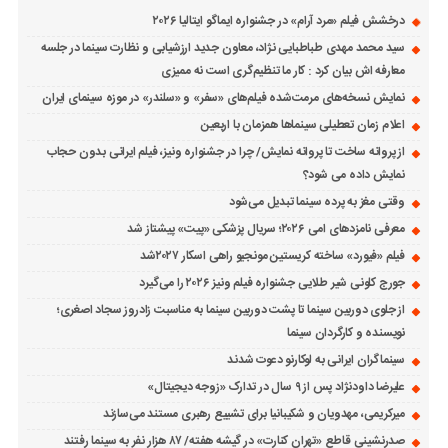
درخشش فیلم «مرد آرام» در جشنواره ایماگو ایتالیا ۲۰۲۶
سید محمد مهدی طباطبایی نژاد، معاون جدید ارزشیابی و نظارت سینما در جلسه
معارفه اش بیان کرد : کار ما تنظیم‌گری است نه ممیزی
نمایش نسخه‌های مرمت‌شده فیلم‌های «سفر» و «سلندر» در موزه سینمای ایران
اعلام زمان تعطیلی سینماها همزمان با اربعین
از پروانه ساخت تا پروانه نمایش/ چرا در جشنواره ونیز، فیلم ایرانی بدون حجاب
نمایش داده می شود؟
وقتی مغز به پرده سینما تبدیل می‌شود
معرفی نامزدهای امی ۲۰۲۶؛ سریال پزشکی «پیت» پیشتاز شد
فیلم «فیورد» ساخته کریستین مونجیو راهی اسکار ۲۰۲۷شد
جورج کلونی شیر طلایی جشنواره فیلم ونیز ۲۰۲۶ را می‌گیرد
از جلوی دوربین سینما تا پشت دوربین سینما به مناسبت زادروز سجاد اصغری؛
نویسنده و کارگردان سینما
سینماگران ایرانی به لوکارنو دعوت شدند
علیرضا داودنژاد پس از ۹ سال در تدارک «زوجه دیجیتال»
میرکریمی، مهدویان و شکیبانیا برای تشییع رهبری مستند می‌سازند
صدرنشینی قاطع «تهران کنارت» در گیشه هفته/ ۸۷ هزار نفر به سینما رفتند