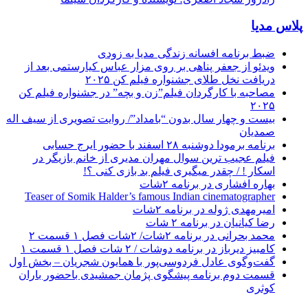
پلاس مدیا
ضبط برنامه افسانه زندگی مدیا به زودی
ویدئو از جعفر پناهی بر روی مزار عباس کیارستمی بعد از
دریافت نخل طلای جشنواره فیلم کن ۲۰۲۵
مصاحبه با کارگردان فیلم”زن و بچه” در جشنواره فیلم کن
۲۰۲۵
بیست و چهار سال بدون “بامداد”/ روایت تصویری از سیف اله
صمدیان
برنامه برمودا دوشنبه ۲۸ اسفند با حضور ایرج حسابی
فیلم عجیب ترین سوال مهران مدیری از خانم بازیگر در
اسکار ! / چقدر میگیری فیلم بد بازی کنی ؟!
بهاره افشاری در برنامه ۲شات
Teaser of Somik Halder’s famous Indian cinematographer
امیرمهدی ژوله در برنامه ۲شات
رضا کیانیان در برنامه ۲ شات
محمد بحرانی در برنامه ۲شات/ ۲شات فصل ۱ قسمت ۲
کامبیز دیرباز در برنامه دوشات / ۲ شات فصل ۱ قسمت ۱
گفت‌وگوی عادل فردوسی‌پور با همایون شجریان – بخش اول
قسمت دوم برنامه پیشگوی پژمان جمشیدی باحضور باران
کوثری