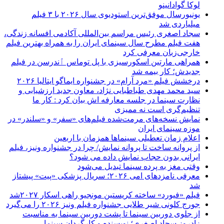
لوکا گوادانینو
یونیورسال موفق‌ترین استودیوی سال ۲۰۲۶ با ۳ فیلم
میلیاردی شد
سجاد اصغری رئیس مراسم بین‌المللی آکادمی افسانه زندگی،
هفت فیلم مطرح سال سینمای ایران را به همراه بهترین فیلم
خارجی‌زبان معرفی کرد
همراهی مارتین اسکورسیزی با پل توماس ٱندرسن در فیلم
جدیدش؛ کار بیمه شد
درخشش فیلم «مرد آرام» در جشنواره ایماگو ایتالیا ۲۰۲۶
سید محمد مهدی طباطبایی نژاد، معاون جدید ارزشیابی و
نظارت سینما در جلسه معارفه اش بیان کرد : کار ما
تنظیم‌گری است نه ممیزی
نمایش نسخه‌های مرمت‌شده فیلم‌های «سفر» و «سلندر» در
موزه سینمای ایران
اعلام زمان تعطیلی سینماها همزمان با اربعین
از پروانه ساخت تا پروانه نمایش/ چرا در جشنواره ونیز، فیلم
ایرانی بدون حجاب نمایش داده می شود؟
وقتی مغز به پرده سینما تبدیل می‌شود
معرفی نامزدهای امی ۲۰۲۶؛ سریال پزشکی «پیت» پیشتاز
شد
فیلم «فیورد» ساخته کریستین مونجیو راهی اسکار ۲۰۲۷شد
جورج کلونی شیر طلایی جشنواره فیلم ونیز ۲۰۲۶ را می‌گیرد
از جلوی دوربین سینما تا پشت دوربین سینما به مناسبت
زادروز سجاد اصغری؛ نویسنده و کارگردان سینما