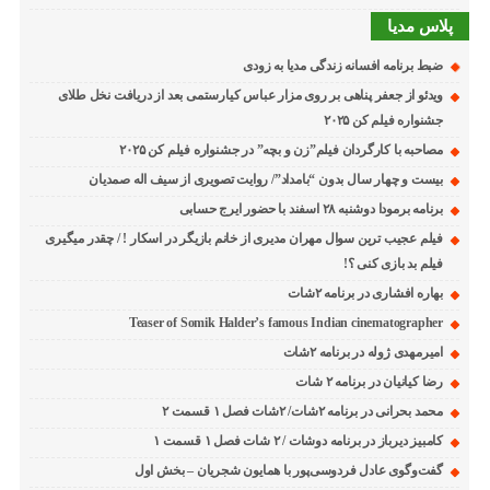
پلاس مدیا
ضبط برنامه افسانه زندگی مدیا به زودی
ویدئو از جعفر پناهی بر روی مزار عباس کیارستمی بعد از دریافت نخل طلای
جشنواره فیلم کن ۲۰۲۵
مصاحبه با کارگردان فیلم”زن و بچه” در جشنواره فیلم کن ۲۰۲۵
بیست و چهار سال بدون “بامداد”/ روایت تصویری از سیف اله صمدیان
برنامه برمودا دوشنبه ۲۸ اسفند با حضور ایرج حسابی
فیلم عجیب ترین سوال مهران مدیری از خانم بازیگر در اسکار ! / چقدر میگیری
فیلم بد بازی کنی ؟!
بهاره افشاری در برنامه ۲شات
Teaser of Somik Halder’s famous Indian cinematographer
امیرمهدی ژوله در برنامه ۲شات
رضا کیانیان در برنامه ۲ شات
محمد بحرانی در برنامه ۲شات/ ۲شات فصل ۱ قسمت ۲
کامبیز دیرباز در برنامه دوشات / ۲ شات فصل ۱ قسمت ۱
گفت‌وگوی عادل فردوسی‌پور با همایون شجریان – بخش اول