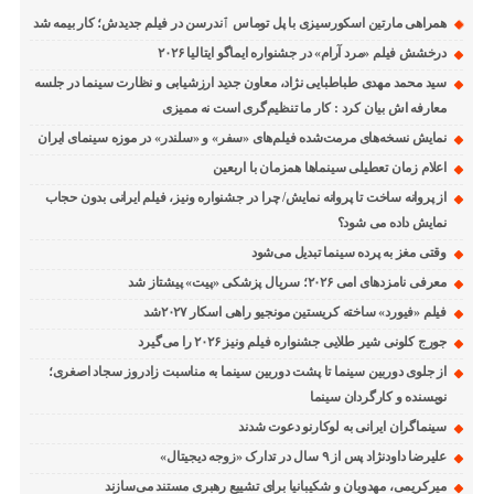
همراهی مارتین اسکورسیزی با پل توماس ٱندرسن در فیلم جدیدش؛ کار بیمه شد
درخشش فیلم «مرد آرام» در جشنواره ایماگو ایتالیا ۲۰۲۶
سید محمد مهدی طباطبایی نژاد، معاون جدید ارزشیابی و نظارت سینما در جلسه
معارفه اش بیان کرد : کار ما تنظیم‌گری است نه ممیزی
نمایش نسخه‌های مرمت‌شده فیلم‌های «سفر» و «سلندر» در موزه سینمای ایران
اعلام زمان تعطیلی سینماها همزمان با اربعین
از پروانه ساخت تا پروانه نمایش/ چرا در جشنواره ونیز، فیلم ایرانی بدون حجاب
نمایش داده می شود؟
وقتی مغز به پرده سینما تبدیل می‌شود
معرفی نامزدهای امی ۲۰۲۶؛ سریال پزشکی «پیت» پیشتاز شد
فیلم «فیورد» ساخته کریستین مونجیو راهی اسکار ۲۰۲۷شد
جورج کلونی شیر طلایی جشنواره فیلم ونیز ۲۰۲۶ را می‌گیرد
از جلوی دوربین سینما تا پشت دوربین سینما به مناسبت زادروز سجاد اصغری؛
نویسنده و کارگردان سینما
سینماگران ایرانی به لوکارنو دعوت شدند
علیرضا داودنژاد پس از ۹ سال در تدارک «زوجه دیجیتال»
میرکریمی، مهدویان و شکیبانیا برای تشییع رهبری مستند می‌سازند