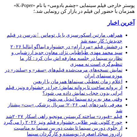
پوستر خارجی فیلم سینمایی «چشم بادومی» با نام «K-Poper»
همزمان با حضور این فیلم در بازار کن رونمایی شد.؛
آخرین اخبار
همراهی مارتین اسکورسیزی با پل توماس ٱندرسن در فیلم
جدیدش؛ کار بیمه شد
درخشش فیلم «مرد آرام» در جشنواره ایماگو ایتالیا ۲۰۲۶
سید محمد مهدی طباطبایی نژاد، معاون جدید ارزشیابی و
نظارت سینما در جلسه معارفه اش بیان کرد : کار ما
تنظیم‌گری است نه ممیزی
نمایش نسخه‌های مرمت‌شده فیلم‌های «سفر» و «سلندر» در
موزه سینمای ایران
اعلام زمان تعطیلی سینماها همزمان با اربعین
از پروانه ساخت تا پروانه نمایش/ چرا در جشنواره ونیز، فیلم
ایرانی بدون حجاب نمایش داده می شود؟
وقتی مغز به پرده سینما تبدیل می‌شود
معرفی نامزدهای امی ۲۰۲۶؛ سریال پزشکی «پیت» پیشتاز
شد
فیلم «فیورد» ساخته کریستین مونجیو راهی اسکار ۲۰۲۷شد
جورج کلونی شیر طلایی جشنواره فیلم ونیز ۲۰۲۶ را می‌گیرد
از جلوی دوربین سینما تا پشت دوربین سینما به مناسبت
زادروز سجاد اصغری؛ نویسنده و کارگردان سینما