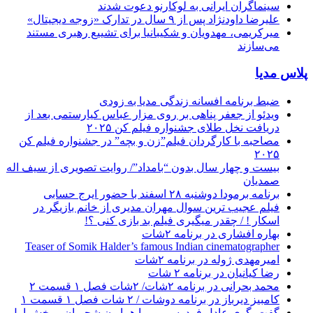
سینماگران ایرانی به لوکارنو دعوت شدند
علیرضا داودنژاد پس از ۹ سال در تدارک «زوجه دیجیتال»
میرکریمی، مهدویان و شکیبانیا برای تشییع رهبری مستند
می‌سازند
پلاس مدیا
ضبط برنامه افسانه زندگی مدیا به زودی
ویدئو از جعفر پناهی بر روی مزار عباس کیارستمی بعد از
دریافت نخل طلای جشنواره فیلم کن ۲۰۲۵
مصاحبه با کارگردان فیلم”زن و بچه” در جشنواره فیلم کن
۲۰۲۵
بیست و چهار سال بدون “بامداد”/ روایت تصویری از سیف اله
صمدیان
برنامه برمودا دوشنبه ۲۸ اسفند با حضور ایرج حسابی
فیلم عجیب ترین سوال مهران مدیری از خانم بازیگر در
اسکار ! / چقدر میگیری فیلم بد بازی کنی ؟!
بهاره افشاری در برنامه ۲شات
Teaser of Somik Halder’s famous Indian cinematographer
امیرمهدی ژوله در برنامه ۲شات
رضا کیانیان در برنامه ۲ شات
محمد بحرانی در برنامه ۲شات/ ۲شات فصل ۱ قسمت ۲
کامبیز دیرباز در برنامه دوشات / ۲ شات فصل ۱ قسمت ۱
گفت‌وگوی عادل فردوسی‌پور با همایون شجریان – بخش اول