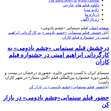
The latest news of world cinema
دانلود فیلم های خارجی
رادیو مدیا
درباره ما
رپرتاژ آگهی
صفحه اصلی
فیلم سینمایی «چشم بادومی»
درخشش فیلم سینمایی «چشم بادومی» به
کارگردانی ابراهیم امینی در جشنواره فیلم
کازان
سینمای ایران با کسب چندین جایزه، حضوری درخشان در بیست و
یکمین دوره جشنواره بین‌المللی فیلم «آلتین مینبار» در شهر کازان
داشت؛
حضور فیلم سینمایی«چشم بادومی» در بازار
کن