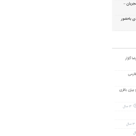
جریان –
ی باحضور
ا گلزار
طارمی
و بیژن باقری
3 سال
3 سال