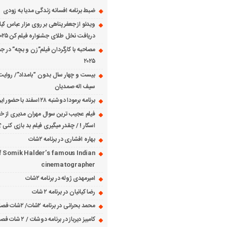
ضبط برنامه افسانه زندگی مدیا به زودی
ویدئو از جعفر پناهی بر روی مزار عباس کی
دریافت نخل طلای جشنواره فیلم کن ۲۰۲۵
مصاحبه با کارگردان فیلم”زن و بچه” در جش
۲۰۲۵
بیست و چهار سال بدون “بامداد”/ روایت
سیف اله صمدیان
برنامه برمودا دوشنبه ۲۸ اسفند با حضور ایرج حسابی
فیلم عجیب ترین سوال مهران مدیری از خانم
اسکار ! / چقدر میگیری فیلم بد بازی کنی ؟
بهاره افشاری در برنامه ۲شات
f Somik Halder’s famous Indian
cinematographer
امیرمهدی ژوله در برنامه ۲شات
رضا کیانیان در برنامه ۲ شات
محمد بحرانی در برنامه ۲شات/ ۲شات فصل ۱ قسمت ۲
کامبیز دیرباز در برنامه دوشات / ۲ شات فصل ۱ قسمت ۱