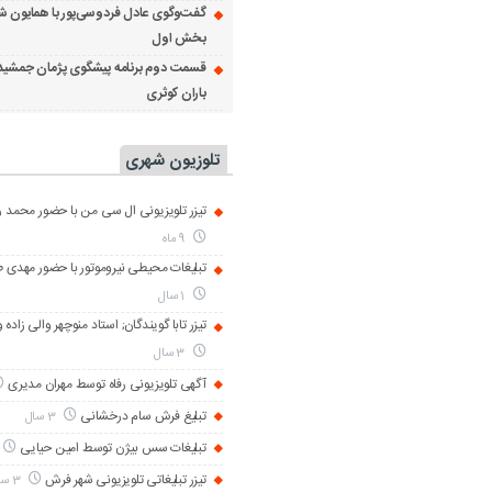
گفت‌وگوی عادل فردوسی‌پور با همایون ش
بخش اول
قسمت دوم برنامه پیشگوی پژمان جمشید
باران کوثری
تلوزیون شهری
تیزر تلویزیونی ال سی من با حضور محمد رض
9 ماه
تبلیغات محیطی نیروموتور با حضور مهدی 
1 سال
تیزر تابا گویندگان; استاد منوچهر والی زاده 
3 سال
آگهی تلویزیونی رفاه توسط مهران مدیری
تبلیغ فرش سام درخشانی
3 سال
تبلیغات سس بیژن توسط امین حیایی
تیزر تبلیغاتی تلویزیونی شهر فرش
3 سال