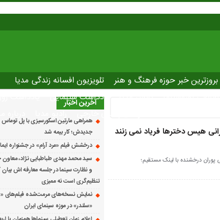
بروزترین خبر حوزه فرهنگ و هنر
تلویزیون افسانه زندگی مدیا
صاصی نوروسینما
پلاس مدیا
یادداشت سینمایی
یادداشت روز
آخرین اخبار
The latest ne
دانلود فیلم های خارجی
رادیو مدیا
درباره ما
همراهی مارتین اسکورسیزی با پل توماس ٱ
یرانی هیس دخترها فریاد نمی زنند
جدیدش؛ کار بیمه شد
درخشش فیلم «مرد آرام» در جشنواره ایماگو ایت
سید محمد مهدی طباطبایی نژاد، معاون ج
ی پوران درخشنده با لینک مستقیم؛
و نظارت سینما در جلسه معارفه اش بیان کرد
تنظیم‌گری است نه ممیزی
نمایش نسخه‌های مرمت‌شده فیلم‌های «
«سلندر» در موزه سینمای ایران
اعلام زمان تعطیلی سینماها همزمان با ارب