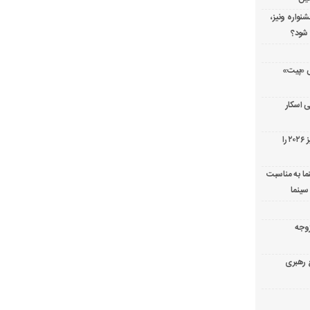
شنواره ونیز،
 شود؟
ریال پزشکی «پیت»
 اسکار
جورج کلونی شیر طلایی جشنواره فیلم ونیز ۲۰۲۶ را
ما به مناسبت
سینما
ارک «زوجه
ع رهبری