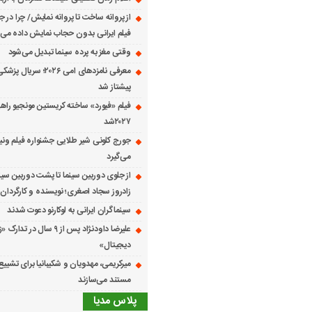
از پروانه ساخت تا پروانه نمایش/ چرا در ج
فیلم ایرانی بدون حجاب نمایش داده می
وقتی مغز به پرده سینما تبدیل می‌شود
معرفی نامزدهای امی ۲۰۲۶؛ س
پیشتاز شد
فیلم «فیورد» ساخته کریستین مونجیو راهی
۲۰۲۷شد
می‌گیرد
از جلوی دوربین سینما تا پشت دوربین سین
زادروز سجاد اصغری؛ نویسنده و کارگردان 
سینماگران ایرانی به لوکارنو دعوت شدند
علیرضا داودنژاد پس از ۹ سال در تد
دیجیتال»
میرکریمی، مهدویان و شکیبانیا برای تشیی
مستند می‌سازند
پلاس مدیا