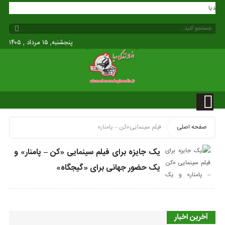
گی مدیا
پنجشنبه, ۱۵ مرداد , ۱۴۰۵
صفحه اصلی
فیلم سینمایی«کن – پامنار»
یک جایزه برای فیلم سینمایی «کن – پامنار» و
یک حضور جهانی برای «گیجگاه»
آخرین اخبار