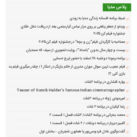
پلاس مدیا
ضبط برنامه افسانه زندگی مدیا به زودی
ویدئو از جعفر پناهی بر روی مزار عباس کیارستمی بعد از دریافت نخل طلای
جشنواره فیلم کن ۲۰۲۵
مصاحبه با کارگردان فیلم”زن و بچه” در جشنواره فیلم کن ۲۰۲۵
بیست و چهار سال بدون “بامداد”/ روایت تصویری از سیف اله صمدیان
برنامه برمودا دوشنبه ۲۸ اسفند با حضور ایرج حسابی
فیلم عجیب ترین سوال مهران مدیری از خانم بازیگر در اسکار ! / چقدر میگیری فیلم بد
بازی کنی ؟!
بهاره افشاری در برنامه ۲شات
Teaser of Somik Halder’s famous Indian cinematographer
امیرمهدی ژوله در برنامه ۲شات
رضا کیانیان در برنامه ۲ شات
محمد بحرانی در برنامه ۲شات/ ۲شات فصل ۱ قسمت ۲
کامبیز دیرباز در برنامه دوشات / ۲ شات فصل ۱ قسمت ۱
گفت‌وگوی عادل فردوسی‌پور با همایون شجریان – بخش اول