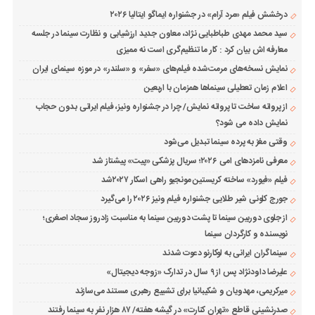
درخشش فیلم «مرد آرام» در جشنواره ایماگو ایتالیا ۲۰۲۶
سید محمد مهدی طباطبایی نژاد، معاون جدید ارزشیابی و نظارت سینما در جلسه
معارفه اش بیان کرد : کار ما تنظیم‌گری است نه ممیزی
نمایش نسخه‌های مرمت‌شده فیلم‌های «سفر» و «سلندر» در موزه سینمای ایران
اعلام زمان تعطیلی سینماها همزمان با اربعین
از پروانه ساخت تا پروانه نمایش/ چرا در جشنواره ونیز، فیلم ایرانی بدون حجاب
نمایش داده می شود؟
وقتی مغز به پرده سینما تبدیل می‌شود
معرفی نامزدهای امی ۲۰۲۶؛ سریال پزشکی «پیت» پیشتاز شد
فیلم «فیورد» ساخته کریستین مونجیو راهی اسکار ۲۰۲۷شد
جورج کلونی شیر طلایی جشنواره فیلم ونیز ۲۰۲۶ را می‌گیرد
از جلوی دوربین سینما تا پشت دوربین سینما به مناسبت زادروز سجاد اصغری؛
نویسنده و کارگردان سینما
سینماگران ایرانی به لوکارنو دعوت شدند
علیرضا داودنژاد پس از ۹ سال در تدارک «زوجه دیجیتال»
میرکریمی، مهدویان و شکیبانیا برای تشییع رهبری مستند می‌سازند
صدرنشینی قاطع «تهران کنارت» در گیشه هفته/ ۸۷ هزار نفر به سینما رفتند