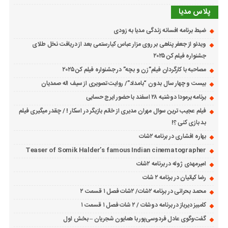
پلاس مدیا
ضبط برنامه افسانه زندگی مدیا به زودی
ویدئو از جعفر پناهی بر روی مزار عباس کیارستمی بعد از دریافت نخل طلای
جشنواره فیلم کن ۲۰۲۵
مصاحبه با کارگردان فیلم”زن و بچه” در جشنواره فیلم کن ۲۰۲۵
بیست و چهار سال بدون “بامداد”/ روایت تصویری از سیف اله صمدیان
برنامه برمودا دوشنبه ۲۸ اسفند با حضور ایرج حسابی
فیلم عجیب ترین سوال مهران مدیری از خانم بازیگر در اسکار ! / چقدر میگیری فیلم
بد بازی کنی ؟!
بهاره افشاری در برنامه ۲شات
Teaser of Somik Halder’s famous Indian cinematographer
امیرمهدی ژوله در برنامه ۲شات
رضا کیانیان در برنامه ۲ شات
محمد بحرانی در برنامه ۲شات/ ۲شات فصل ۱ قسمت ۲
کامبیز دیرباز در برنامه دوشات / ۲ شات فصل ۱ قسمت ۱
گفت‌وگوی عادل فردوسی‌پور با همایون شجریان – بخش اول