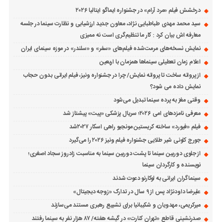
درخشش فیلم «مرد آرام» در جشنواره ایماگو ایتالیا ۲۰۲۶
سید محمد مهدی طباطبایی نژاد، معاون جدید ارزشیابی و نظارت سینما در جلسه
معارفه اش بیان کرد : کار ما تنظیم‌گری است نه ممیزی
نمایش نسخه‌های مرمت‌شده فیلم‌های «سفر» و «سلندر» در موزه سینمای ایران
اعلام زمان تعطیلی سینماها همزمان با اربعین
از پروانه ساخت تا پروانه نمایش/ چرا در جشنواره ونیز، فیلم ایرانی بدون حجاب
نمایش داده می شود؟
وقتی مغز به پرده سینما تبدیل می‌شود
معرفی نامزدهای امی ۲۰۲۶؛ سریال پزشکی «پیت» پیشتاز شد
فیلم «فیورد» ساخته کریستین مونجیو راهی اسکار ۲۰۲۷شد
جورج کلونی شیر طلایی جشنواره فیلم ونیز ۲۰۲۶ را می‌گیرد
از جلوی دوربین سینما تا پشت دوربین سینما به مناسبت زادروز سجاد اصغری؛
نویسنده و کارگردان سینما
سینماگران ایرانی به لوکارنو دعوت شدند
علیرضا داودنژاد پس از ۹ سال در تدارک «زوجه دیجیتال»
میرکریمی، مهدویان و شکیبانیا برای تشییع رهبری مستند می‌سازند
صدرنشینی قاطع «تهران کنارت» در گیشه هفته/ ۸۷ هزار نفر به سینما رفتند