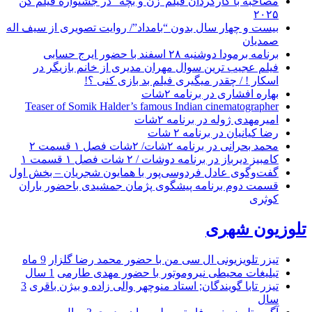
مصاحبه با کارگردان فیلم”زن و بچه” در جشنواره فیلم کن
۲۰۲۵
بیست و چهار سال بدون “بامداد”/ روایت تصویری از سیف اله
صمدیان
برنامه برمودا دوشنبه ۲۸ اسفند با حضور ایرج حسابی
فیلم عجیب ترین سوال مهران مدیری از خانم بازیگر در
اسکار ! / چقدر میگیری فیلم بد بازی کنی ؟!
بهاره افشاری در برنامه ۲شات
Teaser of Somik Halder’s famous Indian cinematographer
امیرمهدی ژوله در برنامه ۲شات
رضا کیانیان در برنامه ۲ شات
محمد بحرانی در برنامه ۲شات/ ۲شات فصل ۱ قسمت ۲
کامبیز دیرباز در برنامه دوشات / ۲ شات فصل ۱ قسمت ۱
گفت‌وگوی عادل فردوسی‌پور با همایون شجریان – بخش اول
قسمت دوم برنامه پیشگوی پژمان جمشیدی باحضور باران
کوثری
تلوزیون شهری
تیزر تلویزیونی ال سی من با حضور محمد رضا گلزار
9 ماه
تبلیغات محیطی نیروموتور با حضور مهدی طارمی
1 سال
تیزر تابا گویندگان; استاد منوچهر والی زاده و بیژن باقری
3
سال