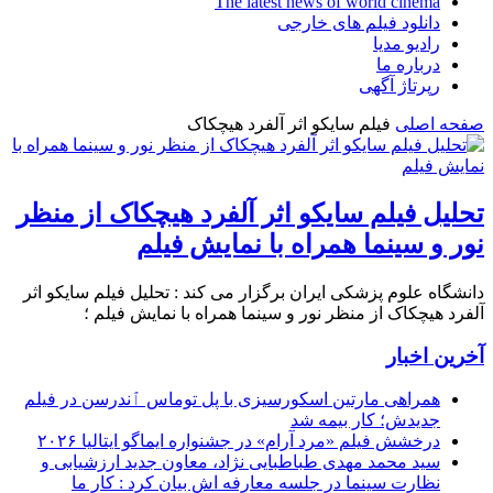
The latest news of world cinema
دانلود فیلم های خارجی
رادیو مدیا
درباره ما
رپرتاژ آگهی
صفحه اصلی
فیلم سایکو اثر آلفرد هیچکاک
تحلیل فیلم سایکو اثر آلفرد هیچکاک از منظر
نور و سینما همراه با نمایش فیلم
دانشگاه علوم پزشکی ایران برگزار می کند : تحلیل فیلم سایکو اثر
آلفرد هیچکاک از منظر نور و سینما همراه با نمایش فیلم ؛
آخرین اخبار
همراهی مارتین اسکورسیزی با پل توماس ٱندرسن در فیلم
جدیدش؛ کار بیمه شد
درخشش فیلم «مرد آرام» در جشنواره ایماگو ایتالیا ۲۰۲۶
سید محمد مهدی طباطبایی نژاد، معاون جدید ارزشیابی و
نظارت سینما در جلسه معارفه اش بیان کرد : کار ما