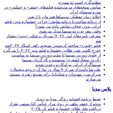
تنظیم‌گری است نه ممیزی
نمایش نسخه‌های مرمت‌شده فیلم‌های «سفر» و «سلندر» در
موزه سینمای ایران
اعلام زمان تعطیلی سینماها همزمان با اربعین
از پروانه ساخت تا پروانه نمایش/ چرا در جشنواره ونیز، فیلم
ایرانی بدون حجاب نمایش داده می شود؟
وقتی مغز به پرده سینما تبدیل می‌شود
معرفی نامزدهای امی ۲۰۲۶؛ سریال پزشکی «پیت» پیشتاز
شد
فیلم «فیورد» ساخته کریستین مونجیو راهی اسکار ۲۰۲۷شد
جورج کلونی شیر طلایی جشنواره فیلم ونیز ۲۰۲۶ را می‌گیرد
از جلوی دوربین سینما تا پشت دوربین سینما به مناسبت
زادروز سجاد اصغری؛ نویسنده و کارگردان سینما
سینماگران ایرانی به لوکارنو دعوت شدند
علیرضا داودنژاد پس از ۹ سال در تدارک «زوجه دیجیتال»
میرکریمی، مهدویان و شکیبانیا برای تشییع رهبری مستند
می‌سازند
پلاس مدیا
ضبط برنامه افسانه زندگی مدیا به زودی
ویدئو از جعفر پناهی بر روی مزار عباس کیارستمی بعد از
دریافت نخل طلای جشنواره فیلم کن ۲۰۲۵