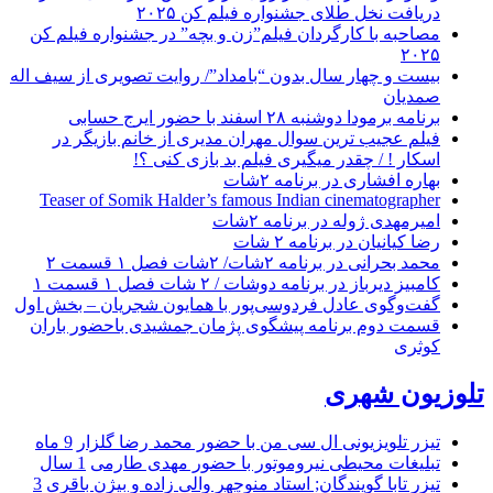
دریافت نخل طلای جشنواره فیلم کن ۲۰۲۵
مصاحبه با کارگردان فیلم”زن و بچه” در جشنواره فیلم کن
۲۰۲۵
بیست و چهار سال بدون “بامداد”/ روایت تصویری از سیف اله
صمدیان
برنامه برمودا دوشنبه ۲۸ اسفند با حضور ایرج حسابی
فیلم عجیب ترین سوال مهران مدیری از خانم بازیگر در
اسکار ! / چقدر میگیری فیلم بد بازی کنی ؟!
بهاره افشاری در برنامه ۲شات
Teaser of Somik Halder’s famous Indian cinematographer
امیرمهدی ژوله در برنامه ۲شات
رضا کیانیان در برنامه ۲ شات
محمد بحرانی در برنامه ۲شات/ ۲شات فصل ۱ قسمت ۲
کامبیز دیرباز در برنامه دوشات / ۲ شات فصل ۱ قسمت ۱
گفت‌وگوی عادل فردوسی‌پور با همایون شجریان – بخش اول
قسمت دوم برنامه پیشگوی پژمان جمشیدی باحضور باران
کوثری
تلوزیون شهری
تیزر تلویزیونی ال سی من با حضور محمد رضا گلزار
9 ماه
تبلیغات محیطی نیروموتور با حضور مهدی طارمی
1 سال
تیزر تابا گویندگان; استاد منوچهر والی زاده و بیژن باقری
3