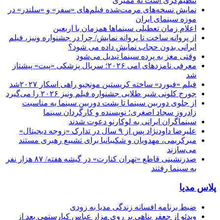
تنظیم‌گری است نه ممیزی
نمایش نسخه‌های مرمت‌شده فیلم‌های «سفر» و «سلندر» در
موزه سینمای ایران
اعلام زمان تعطیلی سینماها همزمان با اربعین
از پروانه ساخت تا پروانه نمایش/ چرا در جشنواره ونیز، فیلم
ایرانی بدون حجاب نمایش داده می شود؟
وقتی مغز به پرده سینما تبدیل می‌شود
معرفی نامزدهای امی ۲۰۲۶؛ سریال پزشکی «پیت» پیشتاز
شد
فیلم «فیورد» ساخته کریستین مونجیو راهی اسکار ۲۰۲۷شد
جورج کلونی شیر طلایی جشنواره فیلم ونیز ۲۰۲۶ را می‌گیرد
از جلوی دوربین سینما تا پشت دوربین سینما به مناسبت
زادروز سجاد اصغری؛ نویسنده و کارگردان سینما
سینماگران ایرانی به لوکارنو دعوت شدند
علیرضا داودنژاد پس از ۹ سال در تدارک «زوجه دیجیتال»
میرکریمی، مهدویان و شکیبانیا برای تشییع رهبری مستند
می‌سازند
صدرنشینی قاطع «تهران کنارت» در گیشه هفته/ ۸۷ هزار نفر
به سینما رفتند
پلاس مدیا
ضبط برنامه افسانه زندگی مدیا به زودی
ویدئو از جعفر پناهی بر روی مزار عباس کیارستمی بعد از