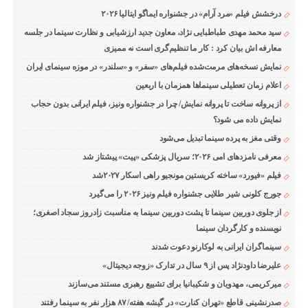
درخشش فیلم «مرد آرام» در جشنواره ایماگو ایتالیا ۲۰۲۶
سید محمد مهدی طباطبایی نژاد، معاون جدید ارزشیابی و نظارت سینما در جلسه
معارفه اش بیان کرد : کار ما تنظیم‌گری است نه ممیزی
نمایش نسخه‌های مرمت‌شده فیلم‌های «سفر» و «سلندر» در موزه سینمای ایران
اعلام زمان تعطیلی سینماها همزمان با اربعین
از پروانه ساخت تا پروانه نمایش/ چرا در جشنواره ونیز، فیلم ایرانی بدون حجاب
نمایش داده می شود؟
وقتی مغز به پرده سینما تبدیل می‌شود
معرفی نامزدهای امی ۲۰۲۶؛ سریال پزشکی «پیت» پیشتاز شد
فیلم «فیورد» ساخته کریستین مونجیو راهی اسکار ۲۰۲۷شد
جورج کلونی شیر طلایی جشنواره فیلم ونیز ۲۰۲۶ را می‌گیرد
از جلوی دوربین سینما تا پشت دوربین سینما به مناسبت زادروز سجاد اصغری؛
نویسنده و کارگردان سینما
سینماگران ایرانی به لوکارنو دعوت شدند
علیرضا داودنژاد پس از ۹ سال در تدارک «زوجه دیجیتال»
میرکریمی، مهدویان و شکیبانیا برای تشییع رهبری مستند می‌سازند
صدرنشینی قاطع «تهران کنارت» در گیشه هفته/ ۸۷ هزار نفر به سینما رفتند