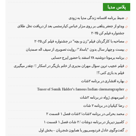
پلاس مدیا
ضبط برنامه افسانه زندگی مدیا به زودی
ویدئو از جعفر پناهی بر روی مزار عباس کیارستمی بعد از دریافت نخل طلای
جشنواره فیلم کن ۲۰۲۵
مصاحبه با کارگردان فیلم”زن و بچه” در جشنواره فیلم کن ۲۰۲۵
بیست و چهار سال بدون “بامداد”/ روایت تصویری از سیف اله صمدیان
برنامه برمودا دوشنبه ۲۸ اسفند با حضور ایرج حسابی
فیلم عجیب ترین سوال مهران مدیری از خانم بازیگر در اسکار ! / چقدر میگیری
فیلم بد بازی کنی ؟!
بهاره افشاری در برنامه ۲شات
Teaser of Somik Halder’s famous Indian cinematographer
امیرمهدی ژوله در برنامه ۲شات
رضا کیانیان در برنامه ۲ شات
محمد بحرانی در برنامه ۲شات/ ۲شات فصل ۱ قسمت ۲
کامبیز دیرباز در برنامه دوشات / ۲ شات فصل ۱ قسمت ۱
گفت‌وگوی عادل فردوسی‌پور با همایون شجریان – بخش اول