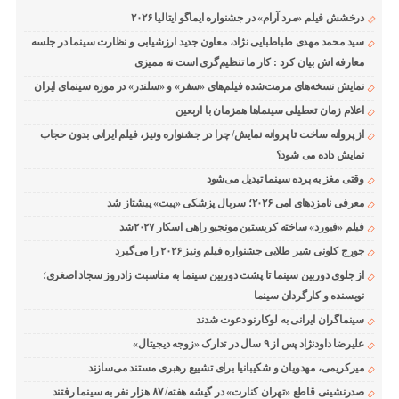
درخشش فیلم «مرد آرام» در جشنواره ایماگو ایتالیا ۲۰۲۶
سید محمد مهدی طباطبایی نژاد، معاون جدید ارزشیابی و نظارت سینما در جلسه
معارفه اش بیان کرد : کار ما تنظیم‌گری است نه ممیزی
نمایش نسخه‌های مرمت‌شده فیلم‌های «سفر» و «سلندر» در موزه سینمای ایران
اعلام زمان تعطیلی سینماها همزمان با اربعین
از پروانه ساخت تا پروانه نمایش/ چرا در جشنواره ونیز، فیلم ایرانی بدون حجاب
نمایش داده می شود؟
وقتی مغز به پرده سینما تبدیل می‌شود
معرفی نامزدهای امی ۲۰۲۶؛ سریال پزشکی «پیت» پیشتاز شد
فیلم «فیورد» ساخته کریستین مونجیو راهی اسکار ۲۰۲۷شد
جورج کلونی شیر طلایی جشنواره فیلم ونیز ۲۰۲۶ را می‌گیرد
از جلوی دوربین سینما تا پشت دوربین سینما به مناسبت زادروز سجاد اصغری؛
نویسنده و کارگردان سینما
سینماگران ایرانی به لوکارنو دعوت شدند
علیرضا داودنژاد پس از ۹ سال در تدارک «زوجه دیجیتال»
میرکریمی، مهدویان و شکیبانیا برای تشییع رهبری مستند می‌سازند
صدرنشینی قاطع «تهران کنارت» در گیشه هفته/ ۸۷ هزار نفر به سینما رفتند