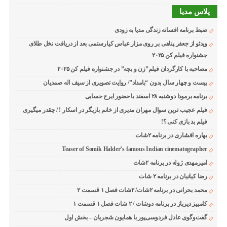
پلاس مدیا
ضبط برنامه افسانه زندگی مدیا به زودی
ویدئو از جعفر پناهی بر روی مزار عباس کیارستمی بعد از دریافت نخل طلای
جشنواره فیلم کن ۲۰۲۵
مصاحبه با کارگردان فیلم”زن و بچه” در جشنواره فیلم کن ۲۰۲۵
بیست و چهار سال بدون “بامداد”/ روایت تصویری از سیف اله صمدیان
برنامه برمودا دوشنبه ۲۸ اسفند با حضور ایرج حسابی
فیلم عجیب ترین سوال مهران مدیری از خانم بازیگر در اسکار ! / چقدر میگیری
فیلم بد بازی کنی ؟!
بهاره افشاری در برنامه ۲شات
Teaser of Somik Halder’s famous Indian cinematographer
امیرمهدی ژوله در برنامه ۲شات
رضا کیانیان در برنامه ۲ شات
محمد بحرانی در برنامه ۲شات/ ۲شات فصل ۱ قسمت ۲
کامبیز دیرباز در برنامه دوشات / ۲ شات فصل ۱ قسمت ۱
گفت‌وگوی عادل فردوسی‌پور با همایون شجریان – بخش اول