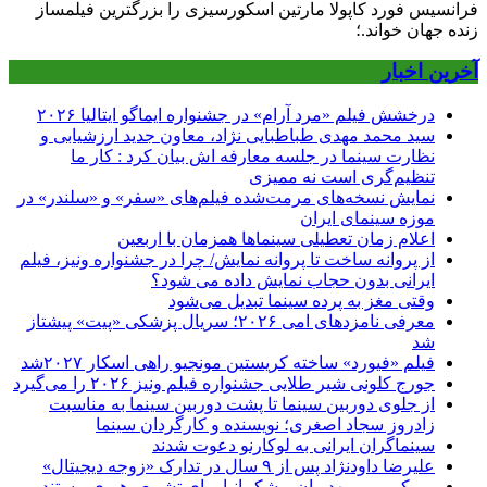
فرانسیس فورد کاپولا مارتین اسکورسیزی را بزرگترین فیلمساز
زنده جهان خواند.؛
آخرین اخبار
درخشش فیلم «مرد آرام» در جشنواره ایماگو ایتالیا ۲۰۲۶
سید محمد مهدی طباطبایی نژاد، معاون جدید ارزشیابی و
نظارت سینما در جلسه معارفه اش بیان کرد : کار ما
تنظیم‌گری است نه ممیزی
نمایش نسخه‌های مرمت‌شده فیلم‌های «سفر» و «سلندر» در
موزه سینمای ایران
اعلام زمان تعطیلی سینماها همزمان با اربعین
از پروانه ساخت تا پروانه نمایش/ چرا در جشنواره ونیز، فیلم
ایرانی بدون حجاب نمایش داده می شود؟
وقتی مغز به پرده سینما تبدیل می‌شود
معرفی نامزدهای امی ۲۰۲۶؛ سریال پزشکی «پیت» پیشتاز
شد
فیلم «فیورد» ساخته کریستین مونجیو راهی اسکار ۲۰۲۷شد
جورج کلونی شیر طلایی جشنواره فیلم ونیز ۲۰۲۶ را می‌گیرد
از جلوی دوربین سینما تا پشت دوربین سینما به مناسبت
زادروز سجاد اصغری؛ نویسنده و کارگردان سینما
سینماگران ایرانی به لوکارنو دعوت شدند
علیرضا داودنژاد پس از ۹ سال در تدارک «زوجه دیجیتال»
میرکریمی، مهدویان و شکیبانیا برای تشییع رهبری مستند