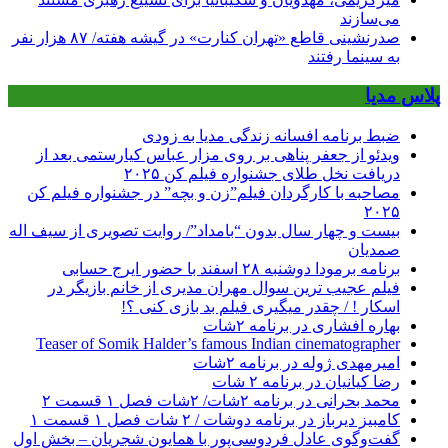
می‌سازند
صدرنشینی قاطع «تهران کنارت» در گیشه هفته/ ۸۷ هزار نفر
به سینما رفتند
پلاس مدیا
ضبط برنامه افسانه زندگی مدیا به زودی
ویدئو از جعفر پناهی بر روی مزار عباس کیارستمی بعد از
دریافت نخل طلای جشنواره فیلم کن ۲۰۲۵
مصاحبه با کارگردان فیلم”زن و بچه” در جشنواره فیلم کن
۲۰۲۵
بیست و چهار سال بدون “بامداد”/ روایت تصویری از سیف اله
صمدیان
برنامه برمودا دوشنبه ۲۸ اسفند با حضور ایرج حسابی
فیلم عجیب ترین سوال مهران مدیری از خانم بازیگر در
اسکار ! / چقدر میگیری فیلم بد بازی کنی ؟!
بهاره افشاری در برنامه ۲شات
Teaser of Somik Halder’s famous Indian cinematographer
امیرمهدی ژوله در برنامه ۲شات
رضا کیانیان در برنامه ۲ شات
محمد بحرانی در برنامه ۲شات/ ۲شات فصل ۱ قسمت ۲
کامبیز دیرباز در برنامه دوشات / ۲ شات فصل ۱ قسمت ۱
گفت‌وگوی عادل فردوسی‌پور با همایون شجریان – بخش اول