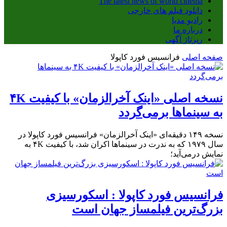
The latest news of world cinema
دانلود فیلم های خارجی
رادیو مدیا
درباره ما
رپرتاژ آگهی
صفحه اصلی
فرانسیس فورد کاپولا
نسخه اصلی «اینک آخرالزمان» با کیفیت ۴K
به سینماها برمی‌گردد
نسخه ۱۴۹ دقیقه‌ای «اینک آخرالزمان» فرانسیس فورد کاپولا در
سال ۱۹۷۹ که به ندرت در سینماها اکران شد، با کیفیت ۴K به
نمایش درمی‌آید؛
فرانسیس فورد کاپولا : اسکورسیزی
بزرگ‌ترین فیلمساز جهان است