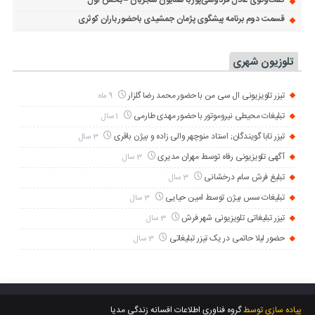
گفت‌وگوی عادل فردوسی‌پور با همایون شجریان – بخش اول
قسمت دوم برنامه پیشگوی پژمان جمشیدی باحضور باران کوثری
تلوزیون شهری
تیزر تلویزیونی ال سی من با حضور محمد رضا گلزار
9 ماه
تبلیغات محیطی نیروموتور با حضور مهدی طارمی
1 سال
تیزر تابا گویندگان; استاد منوچهر والی زاده و بیژن باقری
3 سال
آگهی تلویزیونی رفاه توسط مهران مدیری
3 سال
تبلیغ فرش سام درخشانی
3 سال
تبلیغات سس بیژن توسط امین حیایی
3 سال
تیزر تبلیغاتی تلویزیونی شهر فرش
3 سال
حضور لیلا حاتمی در یک تیزر تبلیغاتی
3 سال
پیاده سازی توسط
گروه فناوری اطلاعات افسانه زندگی مدیا