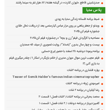
صدرنشینی قاطع «تهران کنارت» در گیشه هفته/ ۸۷ هزار نفر به سینما رفتند
پلاس مدیا
ضبط برنامه افسانه زندگی مدیا به زودی
ویدئو از جعفر پناهی بر روی مزار عباس کیارستمی بعد از دریافت نخل طلای
جشنواره فیلم کن ۲۰۲۵
مصاحبه با کارگردان فیلم”زن و بچه” در جشنواره فیلم کن ۲۰۲۵
بیست و چهار سال بدون “بامداد”/ روایت تصویری از سیف اله صمدیان
برنامه برمودا دوشنبه ۲۸ اسفند با حضور ایرج حسابی
فیلم عجیب ترین سوال مهران مدیری از خانم بازیگر در اسکار ! / چقدر میگیری فیلم
بد بازی کنی ؟!
بهاره افشاری در برنامه ۲شات
Teaser of Somik Halder’s famous Indian cinematographer
امیرمهدی ژوله در برنامه ۲شات
رضا کیانیان در برنامه ۲ شات
محمد بحرانی در برنامه ۲شات/ ۲شات فصل ۱ قسمت ۲
کامبیز دیرباز در برنامه دوشات / ۲ شات فصل ۱ قسمت ۱