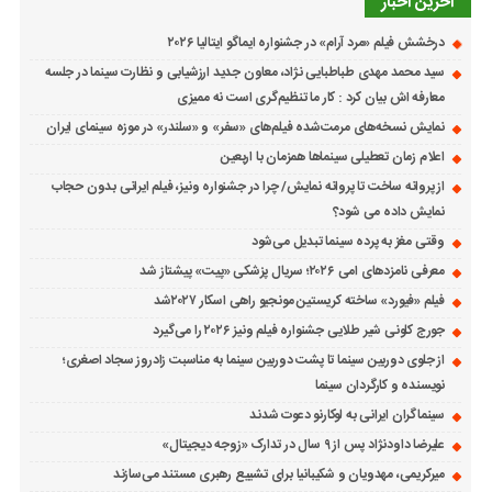
آخرین اخبار
درخشش فیلم «مرد آرام» در جشنواره ایماگو ایتالیا ۲۰۲۶
سید محمد مهدی طباطبایی نژاد، معاون جدید ارزشیابی و نظارت سینما در جلسه
معارفه اش بیان کرد : کار ما تنظیم‌گری است نه ممیزی
نمایش نسخه‌های مرمت‌شده فیلم‌های «سفر» و «سلندر» در موزه سینمای ایران
اعلام زمان تعطیلی سینماها همزمان با اربعین
از پروانه ساخت تا پروانه نمایش/ چرا در جشنواره ونیز، فیلم ایرانی بدون حجاب
نمایش داده می شود؟
وقتی مغز به پرده سینما تبدیل می‌شود
معرفی نامزدهای امی ۲۰۲۶؛ سریال پزشکی «پیت» پیشتاز شد
فیلم «فیورد» ساخته کریستین مونجیو راهی اسکار ۲۰۲۷شد
جورج کلونی شیر طلایی جشنواره فیلم ونیز ۲۰۲۶ را می‌گیرد
از جلوی دوربین سینما تا پشت دوربین سینما به مناسبت زادروز سجاد اصغری؛
نویسنده و کارگردان سینما
سینماگران ایرانی به لوکارنو دعوت شدند
علیرضا داودنژاد پس از ۹ سال در تدارک «زوجه دیجیتال»
میرکریمی، مهدویان و شکیبانیا برای تشییع رهبری مستند می‌سازند