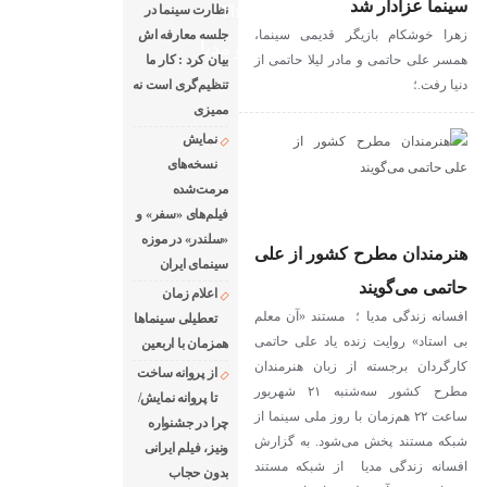
سینما عزادار شد
The latest news of world cinema
نظارت سینما در
زهرا خوشکام بازیگر قدیمی سینما،
جلسه معارفه اش
دانلود فیلم های خارجی
رادیو مدیا
همسر علی حاتمی و مادر لیلا حاتمی از
بیان کرد : کار ما
درباره ما
رپرتاژ آگهی
دنیا رفت.؛
تنظیم‌گری است نه
ممیزی
نمایش
نسخه‌های
مرمت‌شده
فیلم‌های «سفر» و
«سلندر» در موزه
هنرمندان مطرح کشور از علی
سینمای ایران
حاتمی می‌گویند
اعلام زمان
افسانه زندگی مدیا ؛ مستند «آن معلم
تعطیلی سینماها
بی استاد» روایت زنده یاد علی حاتمی
همزمان با اربعین
کارگردان برجسته از زبان هنرمندان
از پروانه ساخت
مطرح کشور سه‌شنبه ۲۱ شهریور
تا پروانه نمایش/
ساعت ۲۲ هم‌زمان با روز ملی سینما از
چرا در جشنواره
شبکه مستند پخش می‌شود. به گزارش
ونیز، فیلم ایرانی
افسانه زندگی مدیا از شبکه مستند
بدون حجاب