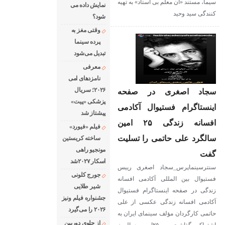
سیما، مستند «آن معلم بی استاد» به تهیه
نمایش داده می
کنندگی سید وحید
شود؟
وقتی مغز به
پرده سینما
تبدیل می‌شود
معرفی
نامزدهای امی
۲۰۲۶؛ سریال
سجاد اصغری در صفحه
پزشکی «پیت»
اینستاگرام فستیوال آکادمی
پیشتاز شد
افسانه زندگی ۲۵ امین
فیلم «فیورد»
سالگرد علی حاتمی را تسلیت
ساخته کریستین
مونجیو راهی
گفت
اسکار ۲۰۲۷شد
سنترسینماپرس_سجاد اصغری رییس
جورج کلونی
فستیوال بین المللی آکادمی افسانه
شیر طلایی
زندگی در صفحه اینستاگرام فستیوال
جشنواره فیلم ونیز
آکادمی افسانه زندگی عکسی از علی
۲۰۲۶ را می‌گیرد
حاتمی کارگردان مؤلف سینمای ایران به
از جلوی دوربین