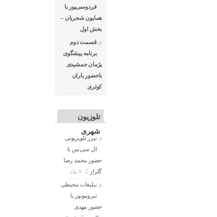
فردوسی‌پور با
همایون شجریان –
بخش اول
قسمت دوم
برنامه پیشگوی
پژمان جمشیدی
باحضور باران
کوثری
تلوزیون
شهری
تیزر تلویزیونی
ال سی من با
حضور محمد رضا
گلزار
9 ماه
تبلیغات محیطی
نیروموتور با
حضور مهدی