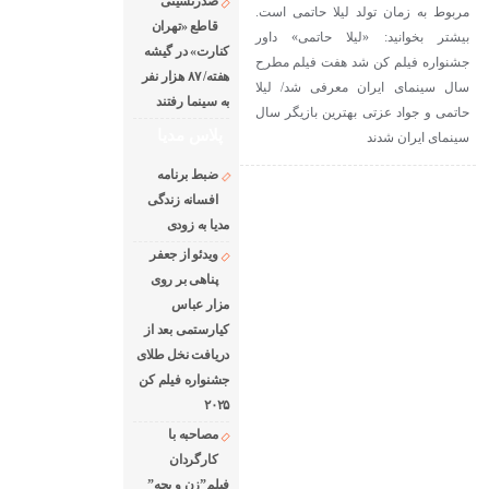
صدرنشینی
مربوط به زمان تولد لیلا حاتمی است.
قاطع «تهران
بیشتر بخوانید: «لیلا حاتمی» داور
کنارت» در گیشه
جشنواره فیلم کن شد هفت فیلم مطرح
هفته/ ۸۷ هزار نفر
سال سینمای ایران معرفی شد/ لیلا
به سینما رفتند
حاتمی و جواد عزتی بهترین بازیگر سال
پلاس مدیا
سینمای ایران شدند
ضبط برنامه
افسانه زندگی
مدیا به زودی
ویدئو از جعفر
پناهی بر روی
مزار عباس
کیارستمی بعد از
دریافت نخل طلای
جشنواره فیلم کن
۲۰۲۵
مصاحبه با
کارگردان
فیلم”زن و بچه”