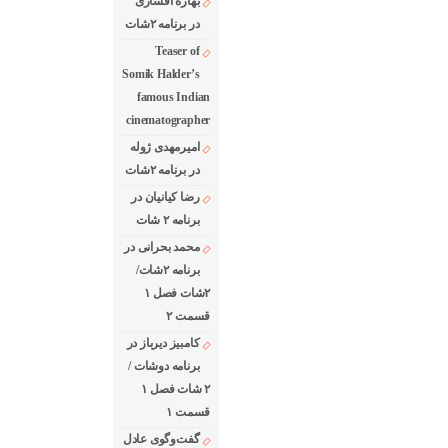
بهاره افشاری
در برنامه ۲شات
Teaser of
Somik Halder’s
famous Indian
cinematographer
امیرمهدی ژوله
در برنامه ۲شات
رضا کیانیان در
برنامه ۲ شات
محمد بحرانی در
برنامه ۲شات/
۲شات فصل ۱
قسمت ۲
کامبیز دیرباز در
برنامه دوشات /
۲ شات فصل ۱
قسمت ۱
گفت‌وگوی عادل