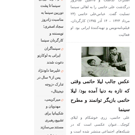
اشتراک گذاشت و ۲۵امین سالروز
سینما تا پشت
درگذشت علی حاتمی را به اهالی سینما
دوربین سینما به
تسلیت گفت. عباس‌علی حاتمی (۲۳
مناسبت زادروز
مرداد ۱۳۲۳ – ۱۴ آذر ۱۳۷۵) کارگردان،
سجاد اصغری؛
فیلم‌نامه‌نویس و تهیه‌کنندهٔ ایرانی بود. او
نویسنده و
فعالیت
کارگردان سینما
سینماگران
ایرانی به لوکارنو
دعوت شدند
علیرضا داودنژاد
پس از ۹ سال در
عکس جالب لیلا حاتمی وقتی
تدارک «زوجه
که تازه به دنیا آمده بود/ لیلا
دیجیتال»
میرکریمی،
حاتمی بازیگر توانمند و مطرح
مهدویان و
سینما
شکیبانیا برای
علی حاتمی، زری خوشکام و لیلای
تشییع رهبری
کوچک…عنوان عکسی است که در
مستند می‌سازند
شبکه‌های اجتماعی منتشر شده است و