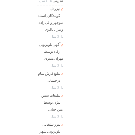
طارمی
1 سال
تیزر تابا
گویندگان; استاد
منوچهر والی زاده
و بیژن باقری
3 سال
آگهی تلویزیونی
رفاه توسط
مهران مدیری
3 سال
تبلیغ فرش سام
درخشانی
3 سال
تبلیغات سس
بیژن توسط
امین حیایی
3 سال
تیزر تبلیغاتی
تلویزیونی شهر