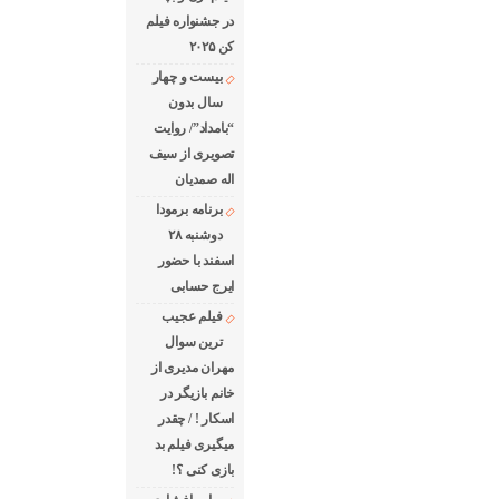
در جشنواره فیلم
کن ۲۰۲۵
بیست و چهار
سال بدون
“بامداد”/ روایت
تصویری از سیف
اله صمدیان
برنامه برمودا
دوشنبه ۲۸
اسفند با حضور
ایرج حسابی
فیلم عجیب
ترین سوال
مهران مدیری از
خانم بازیگر در
اسکار ! / چقدر
میگیری فیلم بد
بازی کنی ؟!