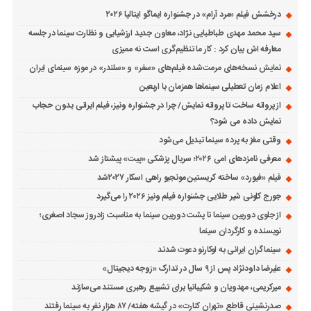
درخشش فیلم «مرد آرام» در جشنواره ایماگو ایتالیا ۲۰۲۶
سید محمد مهدی طباطبایی نژاد، معاون جدید ارزشیابی و نظارت سینما در جلسه
معارفه اش بیان کرد : کار ما تنظیم‌گری است نه ممیزی
نمایش نسخه‌های مرمت‌شده فیلم‌های «سفر» و «سلندر» در موزه سینمای ایران
اعلام زمان تعطیلی سینماها همزمان با اربعین
از پروانه ساخت تا پروانه نمایش/ چرا در جشنواره ونیز، فیلم ایرانی بدون حجاب
نمایش داده می شود؟
وقتی مغز به پرده سینما تبدیل می‌شود
معرفی نامزدهای امی ۲۰۲۶؛ سریال پزشکی «پیت» پیشتاز شد
فیلم «فیورد» ساخته کریستین مونجیو راهی اسکار ۲۰۲۷شد
جورج کلونی شیر طلایی جشنواره فیلم ونیز ۲۰۲۶ را می‌گیرد
از جلوی دوربین سینما تا پشت دوربین سینما به مناسبت زادروز سجاد اصغری؛
نویسنده و کارگردان سینما
سینماگران ایرانی به لوکارنو دعوت شدند
علیرضا داودنژاد پس از ۹ سال در تدارک «زوجه دیجیتال»
میرکریمی، مهدویان و شکیبانیا برای تشییع رهبری مستند می‌سازند
صدرنشینی قاطع «تهران کنارت» در گیشه هفته/ ۸۷ هزار نفر به سینما رفتند