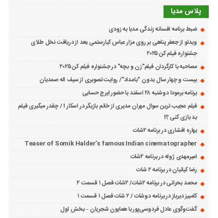
پلاس مدیا
ضبط برنامه افسانه زندگی مدیا به زودی
ویدئو از جعفر پناهی بر روی مزار عباس کیارستمی بعد از دریافت نخل طلای
جشنواره فیلم کن ۲۰۲۵
مصاحبه با کارگردان فیلم”زن و بچه” در جشنواره فیلم کن ۲۰۲۵
بیست و چهار سال بدون “بامداد”/ روایت تصویری از سیف اله صمدیان
برنامه برمودا دوشنبه ۲۸ اسفند با حضور ایرج حسابی
فیلم عجیب ترین سوال مهران مدیری از خانم بازیگر در اسکار ! / چقدر میگیری فیلم
بد بازی کنی ؟!
بهاره افشاری در برنامه ۲شات
Teaser of Somik Halder’s famous Indian cinematographer
امیرمهدی ژوله در برنامه ۲شات
رضا کیانیان در برنامه ۲ شات
محمد بحرانی در برنامه ۲شات/ ۲شات فصل ۱ قسمت ۲
کامبیز دیرباز در برنامه دوشات / ۲ شات فصل ۱ قسمت ۱
گفت‌وگوی عادل فردوسی‌پور با همایون شجریان – بخش اول