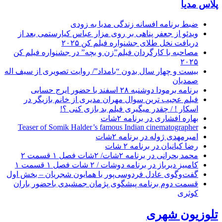
پلاس مدیا
ضبط برنامه افسانه زندگی مدیا به زودی
ویدئو از جعفر پناهی بر روی مزار عباس کیارستمی بعد از
دریافت نخل طلای جشنواره فیلم کن ۲۰۲۵
مصاحبه با کارگردان فیلم”زن و بچه” در جشنواره فیلم کن
۲۰۲۵
بیست و چهار سال بدون “بامداد”/ روایت تصویری از سیف اله
صمدیان
برنامه برمودا دوشنبه ۲۸ اسفند با حضور ایرج حسابی
فیلم عجیب ترین سوال مهران مدیری از خانم بازیگر در
اسکار ! / چقدر میگیری فیلم بد بازی کنی ؟!
بهاره افشاری در برنامه ۲شات
Teaser of Somik Halder’s famous Indian cinematographer
امیرمهدی ژوله در برنامه ۲شات
رضا کیانیان در برنامه ۲ شات
محمد بحرانی در برنامه ۲شات/ ۲شات فصل ۱ قسمت ۲
کامبیز دیرباز در برنامه دوشات / ۲ شات فصل ۱ قسمت ۱
گفت‌وگوی عادل فردوسی‌پور با همایون شجریان – بخش اول
قسمت دوم برنامه پیشگوی پژمان جمشیدی باحضور باران
کوثری
تلوزیون شهری