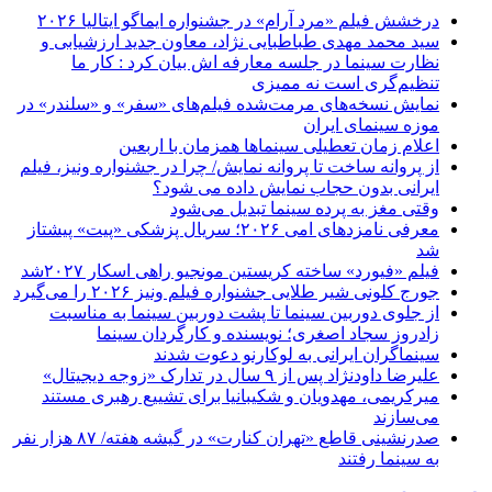
درخشش فیلم «مرد آرام» در جشنواره ایماگو ایتالیا ۲۰۲۶
سید محمد مهدی طباطبایی نژاد، معاون جدید ارزشیابی و
نظارت سینما در جلسه معارفه اش بیان کرد : کار ما
تنظیم‌گری است نه ممیزی
نمایش نسخه‌های مرمت‌شده فیلم‌های «سفر» و «سلندر» در
موزه سینمای ایران
اعلام زمان تعطیلی سینماها همزمان با اربعین
از پروانه ساخت تا پروانه نمایش/ چرا در جشنواره ونیز، فیلم
ایرانی بدون حجاب نمایش داده می شود؟
وقتی مغز به پرده سینما تبدیل می‌شود
معرفی نامزدهای امی ۲۰۲۶؛ سریال پزشکی «پیت» پیشتاز
شد
فیلم «فیورد» ساخته کریستین مونجیو راهی اسکار ۲۰۲۷شد
جورج کلونی شیر طلایی جشنواره فیلم ونیز ۲۰۲۶ را می‌گیرد
از جلوی دوربین سینما تا پشت دوربین سینما به مناسبت
زادروز سجاد اصغری؛ نویسنده و کارگردان سینما
سینماگران ایرانی به لوکارنو دعوت شدند
علیرضا داودنژاد پس از ۹ سال در تدارک «زوجه دیجیتال»
میرکریمی، مهدویان و شکیبانیا برای تشییع رهبری مستند
می‌سازند
صدرنشینی قاطع «تهران کنارت» در گیشه هفته/ ۸۷ هزار نفر
به سینما رفتند