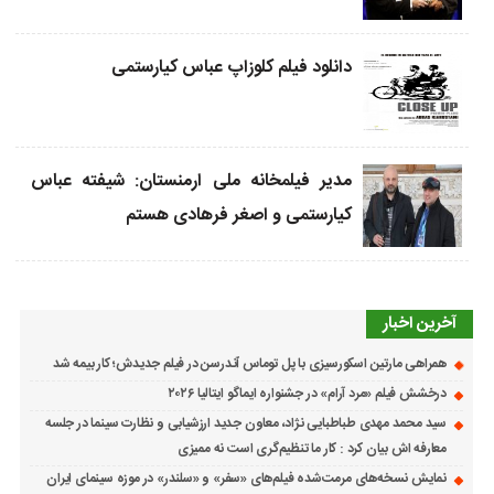
دانلود فیلم کلوزاپ عباس کیارستمی
مدیر فیلمخانه ملی ارمنستان: شیفته عباس
کیارستمی و اصغر فرهادی هستم
آخرین اخبار
همراهی مارتین اسکورسیزی با پل توماس ٱندرسن در فیلم جدیدش؛ کار بیمه شد
درخشش فیلم «مرد آرام» در جشنواره ایماگو ایتالیا ۲۰۲۶
سید محمد مهدی طباطبایی نژاد، معاون جدید ارزشیابی و نظارت سینما در جلسه
معارفه اش بیان کرد : کار ما تنظیم‌گری است نه ممیزی
نمایش نسخه‌های مرمت‌شده فیلم‌های «سفر» و «سلندر» در موزه سینمای ایران