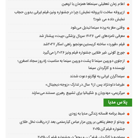
اعلام زمان تعطیلی سینماها همزمان با اربعین
از پروانه ساخت تا پروانه نمایش/ چرا در جشنواره ونیز، فیلم ایرانی بدون حجاب
نمایش داده می شود؟
وقتی مغز به پرده سینما تبدیل می‌شود
معرفی نامزدهای امی ۲۰۲۶؛ سریال پزشکی «پیت» پیشتاز شد
فیلم «فیورد» ساخته کریستین مونجیو راهی اسکار ۲۰۲۷شد
جورج کلونی شیر طلایی جشنواره فیلم ونیز ۲۰۲۶ را می‌گیرد
از جلوی دوربین سینما تا پشت دوربین سینما به مناسبت زادروز سجاد اصغری؛
نویسنده و کارگردان سینما
سینماگران ایرانی به لوکارنو دعوت شدند
علیرضا داودنژاد پس از ۹ سال در تدارک «زوجه دیجیتال»
میرکریمی، مهدویان و شکیبانیا برای تشییع رهبری مستند می‌سازند
پلاس مدیا
ضبط برنامه افسانه زندگی مدیا به زودی
ویدئو از جعفر پناهی بر روی مزار عباس کیارستمی بعد از دریافت نخل طلای
جشنواره فیلم کن ۲۰۲۵
مصاحبه با کارگردان فیلم”زن و بچه” در جشنواره فیلم کن ۲۰۲۵