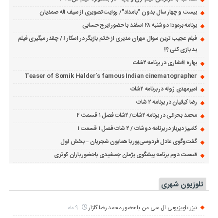
بیست و چهار سال بدون “بامداد”/ روایت تصویری از سیف اله صمدیان
برنامه برمودا دوشنبه ۲۸ اسفند با حضور ایرج حسابی
فیلم عجیب ترین سوال مهران مدیری از خانم بازیگر در اسکار ! / چقدر میگیری فیلم
بد بازی کنی ؟!
بهاره افشاری در برنامه ۲شات
Teaser of Somik Halder’s famous Indian cinematographer
امیرمهدی ژوله در برنامه ۲شات
رضا کیانیان در برنامه ۲ شات
محمد بحرانی در برنامه ۲شات/ ۲شات فصل ۱ قسمت ۲
کامبیز دیرباز در برنامه دوشات / ۲ شات فصل ۱ قسمت ۱
گفت‌وگوی عادل فردوسی‌پور با همایون شجریان – بخش اول
قسمت دوم برنامه پیشگوی پژمان جمشیدی باحضور باران کوثری
تلوزیون شهری
تیزر تلویزیونی ال سی من با حضور محمد رضا گلزار
9 ماه