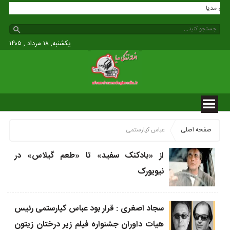
 زندگی مدیا
یکشنبه, ۱۸ مرداد , ۱۴۰۵
صفحه اصلی
عباس کیارستمی
از «بادکنک سفید» تا «طعم گیلاس» در
نیویورک
سجاد اصغری : قرار بود عباس کیارستمی رئیس
هیات داوران جشنواره فیلم زیر درختان زیتون