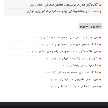
گفت‌وگوی عادل فردوسی‌پور با همایون شجریان – بخش اول
قسمت دوم برنامه پیشگوی پژمان جمشیدی باحضور باران کوثری
تلوزیون شهری
تیزر تلویزیونی ال سی من با حضور محمد رضا گلزار
9 ماه
تبلیغات محیطی نیروموتور با حضور مهدی طارمی
1 سال
تیزر تابا گویندگان; استاد منوچهر والی زاده و بیژن باقری
3 سال
آگهی تلویزیونی رفاه توسط مهران مدیری
3 سال
تبلیغ فرش سام درخشانی
3 سال
تبلیغات سس بیژن توسط امین حیایی
3 سال
تیزر تبلیغاتی تلویزیونی شهر فرش
3 سال
حضور لیلا حاتمی در یک تیزر تبلیغاتی
3 سال