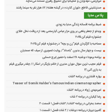
میرکریمی، مهدویان و شکیبانیا برای تشییع رهبری مستند می‌سازند
صدرنشینی قاطع «تهران کنارت» در گیشه هفته/ ۸۷ هزار نفر به سینما رفتند
پلاس مدیا
ضبط برنامه افسانه زندگی مدیا به زودی
ویدئو از جعفر پناهی بر روی مزار عباس کیارستمی بعد از دریافت نخل طلای
جشنواره فیلم کن ۲۰۲۵
مصاحبه با کارگردان فیلم”زن و بچه” در جشنواره فیلم کن ۲۰۲۵
بیست و چهار سال بدون “بامداد”/ روایت تصویری از سیف اله صمدیان
برنامه برمودا دوشنبه ۲۸ اسفند با حضور ایرج حسابی
فیلم عجیب ترین سوال مهران مدیری از خانم بازیگر در اسکار ! / چقدر میگیری فیلم
بد بازی کنی ؟!
بهاره افشاری در برنامه ۲شات
Teaser of Somik Halder’s famous Indian cinematographer
امیرمهدی ژوله در برنامه ۲شات
رضا کیانیان در برنامه ۲ شات
محمد بحرانی در برنامه ۲شات/ ۲شات فصل ۱ قسمت ۲
کامبیز دیرباز در برنامه دوشات / ۲ شات فصل ۱ قسمت ۱