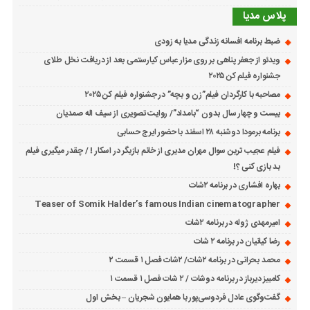
پلاس مدیا
ضبط برنامه افسانه زندگی مدیا به زودی
ویدئو از جعفر پناهی بر روی مزار عباس کیارستمی بعد از دریافت نخل طلای
جشنواره فیلم کن ۲۰۲۵
مصاحبه با کارگردان فیلم”زن و بچه” در جشنواره فیلم کن ۲۰۲۵
بیست و چهار سال بدون “بامداد”/ روایت تصویری از سیف اله صمدیان
برنامه برمودا دوشنبه ۲۸ اسفند با حضور ایرج حسابی
فیلم عجیب ترین سوال مهران مدیری از خانم بازیگر در اسکار ! / چقدر میگیری فیلم
بد بازی کنی ؟!
بهاره افشاری در برنامه ۲شات
Teaser of Somik Halder’s famous Indian cinematographer
امیرمهدی ژوله در برنامه ۲شات
رضا کیانیان در برنامه ۲ شات
محمد بحرانی در برنامه ۲شات/ ۲شات فصل ۱ قسمت ۲
کامبیز دیرباز در برنامه دوشات / ۲ شات فصل ۱ قسمت ۱
گفت‌وگوی عادل فردوسی‌پور با همایون شجریان – بخش اول