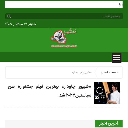
گی مدیا
شنبه, ۱۷ مرداد , ۱۴۰۵
صفحه اصلی
«شیپور چاودار»
«شیپور چاودار» بهترین فیلم جشنواره سن
سباستین۲۰۲۳ شد
آخرین اخبار