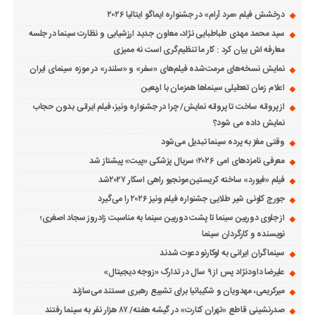
درخشش فیلم «مرد آرام» در جشنواره ایماگو ایتالیا ۲۰۲۶
سید محمد مهدی طباطبایی نژاد، معاون جدید ارزشیابی و نظارت سینما در جلسه
معارفه اش بیان کرد : کار ما تنظیم‌گری است نه ممیزی
نمایش نسخه‌های مرمت‌شده فیلم‌های «سفر» و «سلندر» در موزه سینمای ایران
اعلام زمان تعطیلی سینماها همزمان با اربعین
از پروانه ساخت تا پروانه نمایش/ چرا در جشنواره ونیز، فیلم ایرانی بدون حجاب
نمایش داده می شود؟
وقتی مغز به پرده سینما تبدیل می‌شود
معرفی نامزدهای امی ۲۰۲۶؛ سریال پزشکی «پیت» پیشتاز شد
فیلم «فیورد» ساخته کریستین مونجیو راهی اسکار ۲۰۲۷شد
جورج کلونی شیر طلایی جشنواره فیلم ونیز ۲۰۲۶ را می‌گیرد
از جلوی دوربین سینما تا پشت دوربین سینما به مناسبت زادروز سجاد اصغری؛
نویسنده و کارگردان سینما
سینماگران ایرانی به لوکارنو دعوت شدند
علیرضا داودنژاد پس از ۹ سال در تدارک «زوجه دیجیتال»
میرکریمی، مهدویان و شکیبانیا برای تشییع رهبری مستند می‌سازند
صدرنشینی قاطع «تهران کنارت» در گیشه هفته/ ۸۷ هزار نفر به سینما رفتند