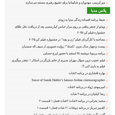
میرکریمی، مهدویان و شکیبانیا برای تشییع رهبری مستند می‌سازند
پلاس مدیا
ضبط برنامه افسانه زندگی مدیا به زودی
ویدئو از جعفر پناهی بر روی مزار عباس کیارستمی بعد از دریافت نخل طلای
جشنواره فیلم کن ۲۰۲۵
مصاحبه با کارگردان فیلم”زن و بچه” در جشنواره فیلم کن ۲۰۲۵
بیست و چهار سال بدون “بامداد”/ روایت تصویری از سیف اله صمدیان
برنامه برمودا دوشنبه ۲۸ اسفند با حضور ایرج حسابی
فیلم عجیب ترین سوال مهران مدیری از خانم بازیگر در اسکار ! / چقدر میگیری
فیلم بد بازی کنی ؟!
بهاره افشاری در برنامه ۲شات
Teaser of Somik Halder’s famous Indian cinematographer
امیرمهدی ژوله در برنامه ۲شات
رضا کیانیان در برنامه ۲ شات
محمد بحرانی در برنامه ۲شات/ ۲شات فصل ۱ قسمت ۲
کامبیز دیرباز در برنامه دوشات / ۲ شات فصل ۱ قسمت ۱
گفت‌وگوی عادل فردوسی‌پور با همایون شجریان – بخش اول