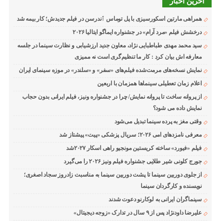
آخرین اخبار
همراهی مارتین اسکورسیزی با پل توماس ٱندرسن در فیلم جدیدش؛ کار بیمه شد
درخشش فیلم «مرد آرام» در جشنواره ایماگو ایتالیا ۲۰۲۶
سید محمد مهدی طباطبایی نژاد، معاون جدید ارزشیابی و نظارت سینما در جلسه
معارفه اش بیان کرد : کار ما تنظیم‌گری است نه ممیزی
نمایش نسخه‌های مرمت‌شده فیلم‌های «سفر» و «سلندر» در موزه سینمای ایران
اعلام زمان تعطیلی سینماها همزمان با اربعین
از پروانه ساخت تا پروانه نمایش/ چرا در جشنواره ونیز، فیلم ایرانی بدون حجاب
نمایش داده می شود؟
وقتی مغز به پرده سینما تبدیل می‌شود
معرفی نامزدهای امی ۲۰۲۶؛ سریال پزشکی «پیت» پیشتاز شد
فیلم «فیورد» ساخته کریستین مونجیو راهی اسکار ۲۰۲۷شد
جورج کلونی شیر طلایی جشنواره فیلم ونیز ۲۰۲۶ را می‌گیرد
از جلوی دوربین سینما تا پشت دوربین سینما به مناسبت زادروز سجاد اصغری؛
نویسنده و کارگردان سینما
سینماگران ایرانی به لوکارنو دعوت شدند
علیرضا داودنژاد پس از ۹ سال در تدارک «زوجه دیجیتال»