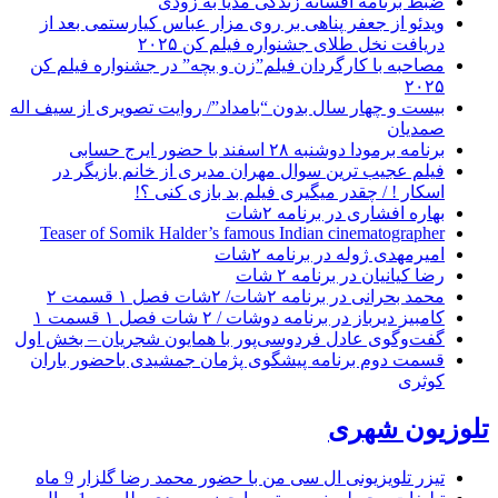
ضبط برنامه افسانه زندگی مدیا به زودی
ویدئو از جعفر پناهی بر روی مزار عباس کیارستمی بعد از
دریافت نخل طلای جشنواره فیلم کن ۲۰۲۵
مصاحبه با کارگردان فیلم”زن و بچه” در جشنواره فیلم کن
۲۰۲۵
بیست و چهار سال بدون “بامداد”/ روایت تصویری از سیف اله
صمدیان
برنامه برمودا دوشنبه ۲۸ اسفند با حضور ایرج حسابی
فیلم عجیب ترین سوال مهران مدیری از خانم بازیگر در
اسکار ! / چقدر میگیری فیلم بد بازی کنی ؟!
بهاره افشاری در برنامه ۲شات
Teaser of Somik Halder’s famous Indian cinematographer
امیرمهدی ژوله در برنامه ۲شات
رضا کیانیان در برنامه ۲ شات
محمد بحرانی در برنامه ۲شات/ ۲شات فصل ۱ قسمت ۲
کامبیز دیرباز در برنامه دوشات / ۲ شات فصل ۱ قسمت ۱
گفت‌وگوی عادل فردوسی‌پور با همایون شجریان – بخش اول
قسمت دوم برنامه پیشگوی پژمان جمشیدی باحضور باران
کوثری
تلوزیون شهری
تیزر تلویزیونی ال سی من با حضور محمد رضا گلزار
9 ماه