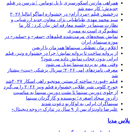
همراهی مارتین اسکورسیزی با پل توماس ٱندرسن در فیلم
جدیدش؛ کار بیمه شد
درخشش فیلم «مرد آرام» در جشنواره ایماگو ایتالیا ۲۰۲۶
سید محمد مهدی طباطبایی نژاد، معاون جدید ارزشیابی و
نظارت سینما در جلسه معارفه اش بیان کرد : کار ما
تنظیم‌گری است نه ممیزی
نمایش نسخه‌های مرمت‌شده فیلم‌های «سفر» و «سلندر» در
موزه سینمای ایران
اعلام زمان تعطیلی سینماها همزمان با اربعین
از پروانه ساخت تا پروانه نمایش/ چرا در جشنواره ونیز، فیلم
ایرانی بدون حجاب نمایش داده می شود؟
وقتی مغز به پرده سینما تبدیل می‌شود
معرفی نامزدهای امی ۲۰۲۶؛ سریال پزشکی «پیت» پیشتاز
شد
فیلم «فیورد» ساخته کریستین مونجیو راهی اسکار ۲۰۲۷شد
جورج کلونی شیر طلایی جشنواره فیلم ونیز ۲۰۲۶ را می‌گیرد
از جلوی دوربین سینما تا پشت دوربین سینما به مناسبت
زادروز سجاد اصغری؛ نویسنده و کارگردان سینما
سینماگران ایرانی به لوکارنو دعوت شدند
علیرضا داودنژاد پس از ۹ سال در تدارک «زوجه دیجیتال»
پلاس مدیا