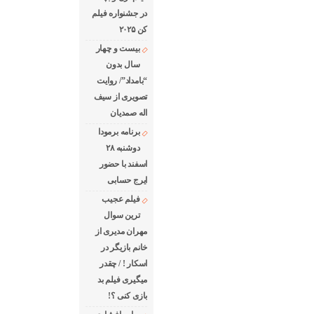
در جشنواره فیلم
کن ۲۰۲۵
بیست و چهار
سال بدون
“بامداد”/ روایت
تصویری از سیف
اله صمدیان
برنامه برمودا
دوشنبه ۲۸
اسفند با حضور
ایرج حسابی
فیلم عجیب
ترین سوال
مهران مدیری از
خانم بازیگر در
اسکار ! / چقدر
میگیری فیلم بد
بازی کنی ؟!