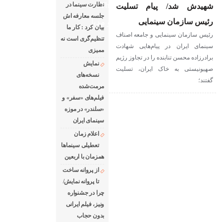
The latest news of world cinema
نظارت سینما در
شهیدش شد/ پیام تسلیت
جلسه معارفه اش
رئیس سازمان سینمایی
دانلود فیلم های خارجی
رادیو مدیا
بیان کرد : کار ما
رئیس سازمان سینمایی و جامعه اصناف
درباره ما
رپرتاژ آگهی
تنظیم‌گری است نه
سینمای ایران در پیام‌هایی شهادت
ممیزی
برادرزاده محسن تنابنده را در تجاوز رژیم
نمایش
صهیونیستی به خاک ایران، تسلیت
نسخه‌های
گفتند؛
مرمت‌شده
فیلم‌های «سفر» و
«سلندر» در موزه
سینمای ایران
اعلام زمان
تعطیلی سینماها
همزمان با اربعین
از پروانه ساخت
تا پروانه نمایش/
چرا در جشنواره
ونیز، فیلم ایرانی
بدون حجاب