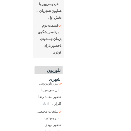
فردوسی‌پور با
همایون شجریان –
بخش اول
قسمت دوم
برنامه پیشگوی
پژمان جمشیدی
باحضور باران
کوثری
تلوزیون
شهری
تیزر تلویزیونی
ال سی من با
حضور محمد رضا
گلزار
9 ماه
تبلیغات محیطی
نیروموتور با
حضور مهدی