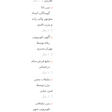
طارمی
1 سال
تیزر تابا
گویندگان; استاد
منوچهر والی زاده
و بیژن باقری
3 سال
آگهی تلویزیونی
رفاه توسط
مهران مدیری
3 سال
تبلیغ فرش سام
درخشانی
3 سال
تبلیغات سس
بیژن توسط
امین حیایی
3 سال
تیزر تبلیغاتی
تلویزیونی شهر