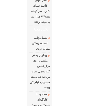
صدرنشینی
قاطع «تهران
کنارت» در گیشه
هفته/ ۸۷ هزار نفر
به سینما رفتند
پلاس مدیا
ضبط برنامه
افسانه زندگی
مدیا به زودی
ویدئو از جعفر
پناهی بر روی
مزار عباس
کیارستمی بعد از
دریافت نخل طلای
جشنواره فیلم کن
۲۰۲۵
مصاحبه با
کارگردان
فیلم”زن و بچه”