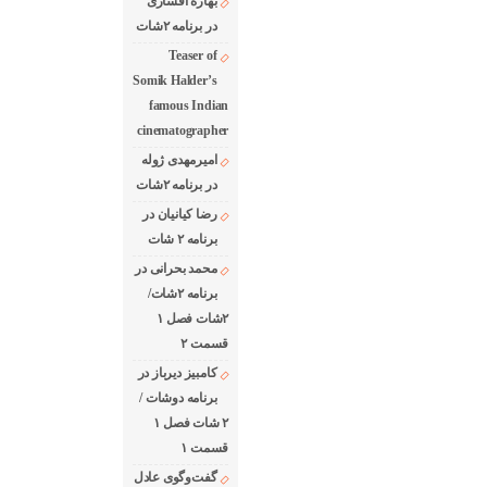
بهاره افشاری
در برنامه ۲شات
Teaser of
Somik Halder’s
famous Indian
cinematographer
امیرمهدی ژوله
در برنامه ۲شات
رضا کیانیان در
برنامه ۲ شات
محمد بحرانی در
برنامه ۲شات/
۲شات فصل ۱
قسمت ۲
کامبیز دیرباز در
برنامه دوشات /
۲ شات فصل ۱
قسمت ۱
گفت‌وگوی عادل