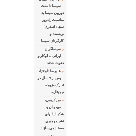
سینما تا پشت
دوربین سینما به
مناسبت زادروز
سجاد اصغری؛
نویسنده و
کارگردان سینما
سینماگران
ایرانی به لوکارنو
دعوت شدند
علیرضا داودنژاد
پس از ۹ سال در
تدارک «زوجه
دیجیتال»
میرکریمی،
مهدویان و
شکیبانیا برای
تشییع رهبری
مستند می‌سازند