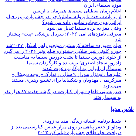
موزه سینمای ایران
اعلام زمان تعطیلی سینماها همزمان با اربعین
از پروانه ساخت تا پروانه نمایش/ چرا در جشنواره ونیز، فیلم
ایرانی بدون حجاب نمایش داده می شود؟
وقتی مغز به پرده سینما تبدیل می‌شود
معرفی نامزدهای امی ۲۰۲۶؛ سریال پزشکی «پیت» پیشتاز
شد
فیلم «فیورد» ساخته کریستین مونجیو راهی اسکار ۲۰۲۷شد
جورج کلونی شیر طلایی جشنواره فیلم ونیز ۲۰۲۶ را می‌گیرد
از جلوی دوربین سینما تا پشت دوربین سینما به مناسبت
زادروز سجاد اصغری؛ نویسنده و کارگردان سینما
سینماگران ایرانی به لوکارنو دعوت شدند
علیرضا داودنژاد پس از ۹ سال در تدارک «زوجه دیجیتال»
میرکریمی، مهدویان و شکیبانیا برای تشییع رهبری مستند
می‌سازند
صدرنشینی قاطع «تهران کنارت» در گیشه هفته/ ۸۷ هزار نفر
به سینما رفتند
پلاس مدیا
ضبط برنامه افسانه زندگی مدیا به زودی
ویدئو از جعفر پناهی بر روی مزار عباس کیارستمی بعد از
دریافت نخل طلای جشنواره فیلم کن ۲۰۲۵