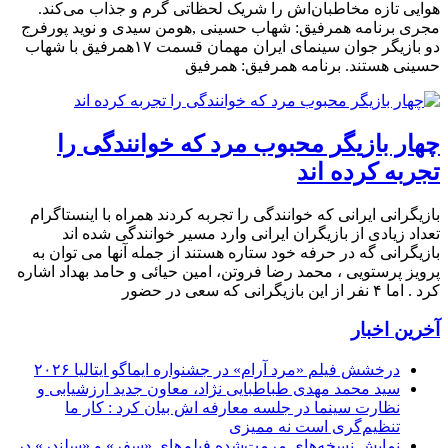
هوایی تازه مخاطبان‌اش را شریک لحظاتی گرم و جذاب می‌کند.
مجری برنامه همرفیق: شهاب حسینی ,هومن سیدی و نوید پورفرج
دو بازیگر جوان سینمای ایران مهمان قسمت ۱۷همرفیق با شهاب
حسینی هستند. برنامه همرفیق: همرفیق
چهار بازیگر محبوب مرد که خوانندگی را
تجربه کرده اند
بازیگرانی ایرانی که خوانندگی را تجربه کردند همراه با اینستاگرام
تعداد زیادی از بازیگران ایرانی وارد مسیر خوانندگی شده اند
بازیگرانی گه در حرفه خود ستاره هستند از جمله آنها می توان به
پرویز پرستویی ، محمد رضا فروتن، امین حیائی و حامد بهداد اشاره
کرد . اما ۴ نفر از این بازیگرانی که سعی در حضور
آخرین اخبار
درخشش فیلم «مرد آرام» در جشنواره ایماگو ایتالیا ۲۰۲۶
سید محمد مهدی طباطبایی نژاد، معاون جدید ارزشیابی و
نظارت سینما در جلسه معارفه اش بیان کرد : کار ما
تنظیم‌گری است نه ممیزی
نمایش نسخه‌های مرمت‌شده فیلم‌های «سفر» و «سلندر» در