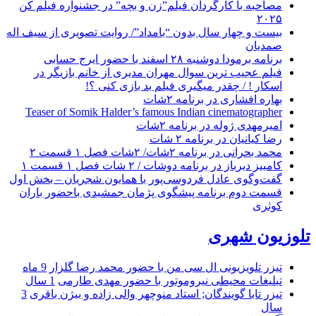
مصاحبه با کارگردان فیلم”زن و بچه” در جشنواره فیلم کن
۲۰۲۵
بیست و چهار سال بدون “بامداد”/ روایت تصویری از سیف اله
صمدیان
برنامه برمودا دوشنبه ۲۸ اسفند با حضور ایرج حسابی
فیلم عجیب ترین سوال مهران مدیری از خانم بازیگر در
اسکار ! / چقدر میگیری فیلم بد بازی کنی ؟!
بهاره افشاری در برنامه ۲شات
Teaser of Somik Halder’s famous Indian cinematographer
امیرمهدی ژوله در برنامه ۲شات
رضا کیانیان در برنامه ۲ شات
محمد بحرانی در برنامه ۲شات/ ۲شات فصل ۱ قسمت ۲
کامبیز دیرباز در برنامه دوشات / ۲ شات فصل ۱ قسمت ۱
گفت‌وگوی عادل فردوسی‌پور با همایون شجریان – بخش اول
قسمت دوم برنامه پیشگوی پژمان جمشیدی باحضور باران
کوثری
تلوزیون شهری
تیزر تلویزیونی ال سی من با حضور محمد رضا گلزار
9 ماه
تبلیغات محیطی نیروموتور با حضور مهدی طارمی
1 سال
تیزر تابا گویندگان; استاد منوچهر والی زاده و بیژن باقری
3
سال