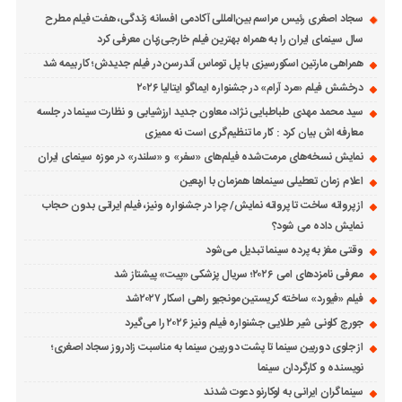
سجاد اصغری رئیس مراسم بین‌المللی آکادمی افسانه زندگی، هفت فیلم مطرح
سال سینمای ایران را به همراه بهترین فیلم خارجی‌زبان معرفی کرد
همراهی مارتین اسکورسیزی با پل توماس ٱندرسن در فیلم جدیدش؛ کار بیمه شد
درخشش فیلم «مرد آرام» در جشنواره ایماگو ایتالیا ۲۰۲۶
سید محمد مهدی طباطبایی نژاد، معاون جدید ارزشیابی و نظارت سینما در جلسه
معارفه اش بیان کرد : کار ما تنظیم‌گری است نه ممیزی
نمایش نسخه‌های مرمت‌شده فیلم‌های «سفر» و «سلندر» در موزه سینمای ایران
اعلام زمان تعطیلی سینماها همزمان با اربعین
از پروانه ساخت تا پروانه نمایش/ چرا در جشنواره ونیز، فیلم ایرانی بدون حجاب
نمایش داده می شود؟
وقتی مغز به پرده سینما تبدیل می‌شود
معرفی نامزدهای امی ۲۰۲۶؛ سریال پزشکی «پیت» پیشتاز شد
فیلم «فیورد» ساخته کریستین مونجیو راهی اسکار ۲۰۲۷شد
جورج کلونی شیر طلایی جشنواره فیلم ونیز ۲۰۲۶ را می‌گیرد
از جلوی دوربین سینما تا پشت دوربین سینما به مناسبت زادروز سجاد اصغری؛
نویسنده و کارگردان سینما
سینماگران ایرانی به لوکارنو دعوت شدند