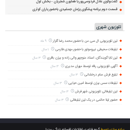
گفت‌وگوی عادل فردوسی‌پور با همایون شجریان – بخش اول
قسمت دوم برنامه پیشگوی پژمان جمشیدی باحضور باران کوثری
تلوزیون شهری
تیزر تلویزیونی ال سی من با حضور محمد رضا گلزار
9 ماه
تبلیغات محیطی نیروموتور با حضور مهدی طارمی
1 سال
تیزر تابا گویندگان; استاد منوچهر والی زاده و بیژن باقری
3 سال
آگهی تلویزیونی رفاه توسط مهران مدیری
3 سال
تبلیغ فرش سام درخشانی
3 سال
تبلیغات سس بیژن توسط امین حیایی
3 سال
تیزر تبلیغاتی تلویزیونی شهر فرش
3 سال
حضور لیلا حاتمی در یک تیزر تبلیغاتی
3 سال
پیاده سازی توسط
گروه فناوری اطلاعات افسانه زندگی مدیا