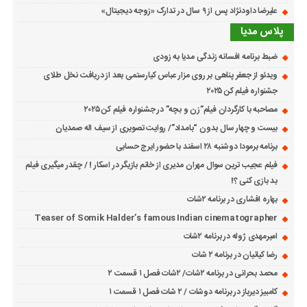
علیرضا داودنژاد پس از ۹ سال در تدارک «زوجه دیجیتال»
پلاس مدیا
ضبط برنامه افسانه زندگی مدیا به زودی
ویدئو از جعفر پناهی بر روی مزار عباس کیارستمی بعد از دریافت نخل طلای
جشنواره فیلم کن ۲۰۲۵
مصاحبه با کارگردان فیلم”زن و بچه” در جشنواره فیلم کن ۲۰۲۵
بیست و چهار سال بدون “بامداد”/ روایت تصویری از سیف اله صمدیان
برنامه برمودا دوشنبه ۲۸ اسفند با حضور ایرج حسابی
فیلم عجیب ترین سوال مهران مدیری از خانم بازیگر در اسکار ! / چقدر میگیری فیلم
بد بازی کنی ؟!
بهاره افشاری در برنامه ۲شات
Teaser of Somik Halder’s famous Indian cinematographer
امیرمهدی ژوله در برنامه ۲شات
رضا کیانیان در برنامه ۲ شات
محمد بحرانی در برنامه ۲شات/ ۲شات فصل ۱ قسمت ۲
کامبیز دیرباز در برنامه دوشات / ۲ شات فصل ۱ قسمت ۱