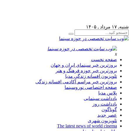
لطفا در پنل مديريتي خود به قسمت فهرست ها برويد و منوي خود 
شنبه, ۱۷ مرداد , ۱۴۰۵
x
صفحه نخست
بروزترین خبر سینمای ایران و جهان
بروزترین خبر حوزه فرهنگ و هنر
تلویزیون افسانه زندگی مدیا
بروزترین خبر مراسم آکادمی افسانه زندگی
صفحه اختصاصی نوروسینما
پلاس مدیا
یادداشت سینمایی
یادداشت روز
گوناگون
عصر جدید
تلویزیون شهری
The latest news of world cinema