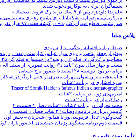
از جلوی دوربین سینما تا پشت دوربین سینما به مناسبت زادروز
سینماگران ایرانی به لوکارنو دعوت شدند
علیرضا داودنژاد پس از ۹ سال در تدارک «زوجه دیجیتال»
میرکریمی، مهدویان و شکیبانیا برای تشییع رهبری مستند می‌سا
صدرنشینی قاطع «تهران کنارت» در گیشه هفته/ ۸۷ هزار نفر به سینما رفتند
پلاس مدیا
ضبط برنامه افسانه زندگی مدیا به زودی
ویدئو از جعفر پناهی بر روی مزار عباس کیارستمی بعد از دریافت
مصاحبه با کارگردان فیلم”زن و بچه” در جشنواره فیلم کن ۲۰۲۵
بیست و چهار سال بدون “بامداد”/ روایت تصویری از سیف اله 
برنامه برمودا دوشنبه ۲۸ اسفند با حضور ایرج حسابی
فیلم عجیب ترین سوال مهران مدیری از خانم بازیگر در اسکار ! 
بهاره افشاری در برنامه ۲شات
Teaser of Somik Halder’s famous Indian cinematographer
امیرمهدی ژوله در برنامه ۲شات
رضا کیانیان در برنامه ۲ شات
محمد بحرانی در برنامه ۲شات/ ۲شات فصل ۱ قسمت ۲
کامبیز دیرباز در برنامه دوشات / ۲ شات فصل ۱ قسمت ۱
گفت‌وگوی عادل فردوسی‌پور با همایون شجریان – بخش اول
قسمت دوم برنامه پیشگوی پژمان جمشیدی باحضور باران کوث
تلوزیون شهری