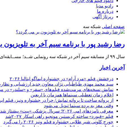
دانلود فیلم های خارجی
رادیو مدیا
درباره ما
رپرتاژ آگهی
صفحه اصلی
شبکه سه
رضا رشید پور با برنامه سیم آخر به تلویزیون 
سال ۹۹ از مسابقه سیم آخر در شبکه سه رونمایی شــد؛ مســابقه‌ای که اجرای آن را رضا رشیدپور برعهده داشت و به‌رغم برخی کاستی‌ها طرفداران ثابت خود را پیدا کرد.
آخرین اخبار
درخشش فیلم «مرد آرام» در جشنواره ایماگو ایتالیا ۲۰۲۶
سید محمد مهدی طباطبایی نژاد، معاون جدید ارزشیابی و نظارت
نمایش نسخه‌های مرمت‌شده فیلم‌های «سفر» و «سلندر» در مو
اعلام زمان تعطیلی سینماها همزمان با اربعین
از پروانه ساخت تا پروانه نمایش/ چرا در جشنواره ونیز، فیلم 
وقتی مغز به پرده سینما تبدیل می‌شود
معرفی نامزدهای امی ۲۰۲۶؛ سریال پزشکی «پیت» پیشتاز شد
فیلم «فیورد» ساخته کریستین مونجیو راهی اسکار ۲۰۲۷شد
جورج کلونی شیر طلایی جشنواره فیلم ونیز ۲۰۲۶ را می‌گیرد