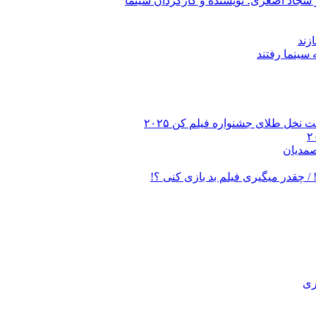
 سجاد اصغری؛ نویسنده و کارگردان سینما
زند
 نخل طلای جشنواره فیلم کن ۲۰۲۵
صمدیان
/ چقدر میگیری فیلم بد بازی کنی ؟!
ری