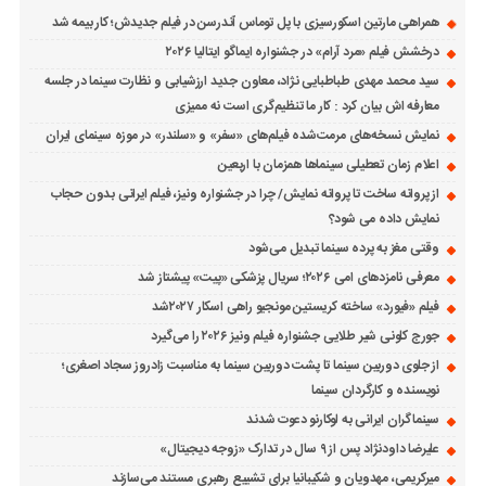
همراهی مارتین اسکورسیزی با پل توماس ٱندرسن در فیلم جدیدش؛ کار بیمه شد
درخشش فیلم «مرد آرام» در جشنواره ایماگو ایتالیا ۲۰۲۶
سید محمد مهدی طباطبایی نژاد، معاون جدید ارزشیابی و نظارت سینما در جلسه
معارفه اش بیان کرد : کار ما تنظیم‌گری است نه ممیزی
نمایش نسخه‌های مرمت‌شده فیلم‌های «سفر» و «سلندر» در موزه سینمای ایران
اعلام زمان تعطیلی سینماها همزمان با اربعین
از پروانه ساخت تا پروانه نمایش/ چرا در جشنواره ونیز، فیلم ایرانی بدون حجاب
نمایش داده می شود؟
وقتی مغز به پرده سینما تبدیل می‌شود
معرفی نامزدهای امی ۲۰۲۶؛ سریال پزشکی «پیت» پیشتاز شد
فیلم «فیورد» ساخته کریستین مونجیو راهی اسکار ۲۰۲۷شد
جورج کلونی شیر طلایی جشنواره فیلم ونیز ۲۰۲۶ را می‌گیرد
از جلوی دوربین سینما تا پشت دوربین سینما به مناسبت زادروز سجاد اصغری؛
نویسنده و کارگردان سینما
سینماگران ایرانی به لوکارنو دعوت شدند
علیرضا داودنژاد پس از ۹ سال در تدارک «زوجه دیجیتال»
میرکریمی، مهدویان و شکیبانیا برای تشییع رهبری مستند می‌سازند