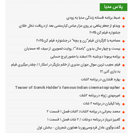
پلاس مدیا
ضبط برنامه افسانه زندگی مدیا به زودی
ویدئو از جعفر پناهی بر روی مزار عباس کیارستمی بعد از دریافت نخل طلای
جشنواره فیلم کن ۲۰۲۵
مصاحبه با کارگردان فیلم”زن و بچه” در جشنواره فیلم کن ۲۰۲۵
بیست و چهار سال بدون “بامداد”/ روایت تصویری از سیف اله صمدیان
برنامه برمودا دوشنبه ۲۸ اسفند با حضور ایرج حسابی
فیلم عجیب ترین سوال مهران مدیری از خانم بازیگر در اسکار ! / چقدر میگیری فیلم
بد بازی کنی ؟!
بهاره افشاری در برنامه ۲شات
Teaser of Somik Halder’s famous Indian cinematographer
امیرمهدی ژوله در برنامه ۲شات
رضا کیانیان در برنامه ۲ شات
محمد بحرانی در برنامه ۲شات/ ۲شات فصل ۱ قسمت ۲
کامبیز دیرباز در برنامه دوشات / ۲ شات فصل ۱ قسمت ۱
گفت‌وگوی عادل فردوسی‌پور با همایون شجریان – بخش اول