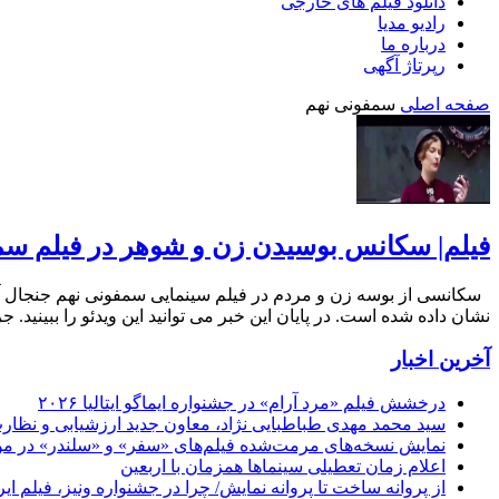
دانلود فیلم های خارجی
رادیو مدیا
درباره ما
رپرتاژ آگهی
صفحه اصلی
سمفونی نهم
فیلم| سکانس بوسیدن زن و شوهر در فیلم سم
سکانسی از بوسه زن و مردم در فیلم سینمایی سمفونی نهم جنجال آفر
نشان داده شده است. در پایان این خبر می توانید این ویدئو را ببینید
آخرین اخبار
درخشش فیلم «مرد آرام» در جشنواره ایماگو ایتالیا ۲۰۲۶
سید محمد مهدی طباطبایی نژاد، معاون جدید ارزشیابی و نظارت
نمایش نسخه‌های مرمت‌شده فیلم‌های «سفر» و «سلندر» در مو
اعلام زمان تعطیلی سینماها همزمان با اربعین
از پروانه ساخت تا پروانه نمایش/ چرا در جشنواره ونیز، فیلم 