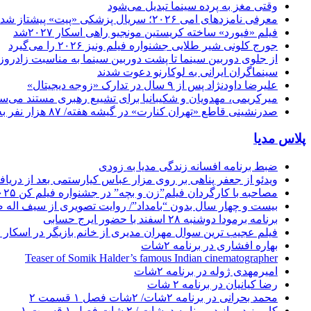
وقتی مغز به پرده سینما تبدیل می‌شود
معرفی نامزدهای امی ۲۰۲۶؛ سریال پزشکی «پیت» پیشتاز شد
فیلم «فیورد» ساخته کریستین مونجیو راهی اسکار ۲۰۲۷شد
جورج کلونی شیر طلایی جشنواره فیلم ونیز ۲۰۲۶ را می‌گیرد
از جلوی دوربین سینما تا پشت دوربین سینما به مناسبت زادروز
سینماگران ایرانی به لوکارنو دعوت شدند
علیرضا داودنژاد پس از ۹ سال در تدارک «زوجه دیجیتال»
میرکریمی، مهدویان و شکیبانیا برای تشییع رهبری مستند می‌سا
صدرنشینی قاطع «تهران کنارت» در گیشه هفته/ ۸۷ هزار نفر به سینما رفتند
پلاس مدیا
ضبط برنامه افسانه زندگی مدیا به زودی
ویدئو از جعفر پناهی بر روی مزار عباس کیارستمی بعد از دریافت
مصاحبه با کارگردان فیلم”زن و بچه” در جشنواره فیلم کن ۲۰۲۵
بیست و چهار سال بدون “بامداد”/ روایت تصویری از سیف اله 
برنامه برمودا دوشنبه ۲۸ اسفند با حضور ایرج حسابی
فیلم عجیب ترین سوال مهران مدیری از خانم بازیگر در اسکار ! 
بهاره افشاری در برنامه ۲شات
Teaser of Somik Halder’s famous Indian cinematographer
امیرمهدی ژوله در برنامه ۲شات
رضا کیانیان در برنامه ۲ شات
محمد بحرانی در برنامه ۲شات/ ۲شات فصل ۱ قسمت ۲
کامبیز دیرباز در برنامه دوشات / ۲ شات فصل ۱ قسمت ۱