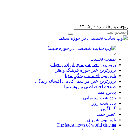
لطفا در پنل مديريتي خود به قسمت فهرست ها برويد و منوي خود 
پنجشنبه, ۱۵ مرداد , ۱۴۰۵
x
صفحه نخست
بروزترین خبر سینمای ایران و جهان
بروزترین خبر حوزه فرهنگ و هنر
تلویزیون افسانه زندگی مدیا
بروزترین خبر مراسم آکادمی افسانه زندگی
صفحه اختصاصی نوروسینما
پلاس مدیا
یادداشت سینمایی
یادداشت روز
گوناگون
عصر جدید
تلویزیون شهری
The latest news of world cinema