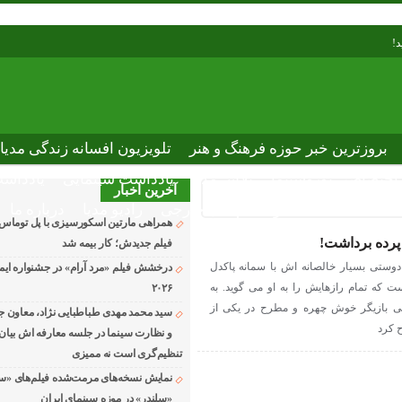
د!
بروزترین خبر حوزه فرهنگ و هنر
تلویزیون افسانه زندگی مدیا
ختصاصی نوروسینما
پلاس مدیا
یادداشت سینمایی
یادداشت
آخرین اخبار
The latest n
دانلود فیلم های خارجی
رادیو مدیا
درباره ما
همراهی مارتین اسکورسیزی با پل توماس
پرده برداشت!
فیلم جدیدش؛ کار بیمه شد
وستی بسیار خالصانه اش با سمانه پاکدل
درخشش فیلم «مرد آرام» در جشنواره ایماگو
 که تمام رازهایش را به او می گوید. به
۲۰۲۶
 بازیگر خوش چهره و مطرح در یکی از
سید محمد مهدی طباطبایی نژاد، معاون جد
 کرد
و نظارت سینما در جلسه معارفه اش بیان ک
تنظیم‌گری است نه ممیزی
نمایش نسخه‌های مرمت‌شده فیلم‌های «س
«سلندر» در موزه سینمای ایران