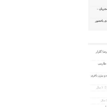
جریان –
ی باحضور
رضا گلزار
 طارمی
ه و بیژن باقری
3 سال