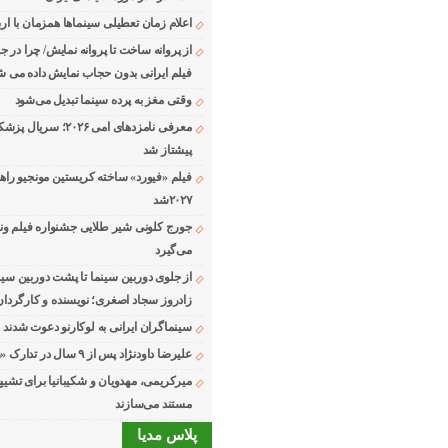
اعلام زمان تعطیلی سینماها همزمان با ارب
از پروانه ساخت تا پروانه نمایش/ چرا در ج
فیلم ایرانی بدون حجاب نمایش داده می ش
وقتی مغز به پرده سینما تبدیل می‌شود
معرفی نامزدهای امی ۲۰۲۶؛ 
پیشتاز شد
فیلم «فیورد» ساخته کریستین مونجیو راه
۲۰۲۷شد
می‌گیرد
از جلوی دوربین سینما تا پشت دوربین سین
زادروز سجاد اصغری؛ نویسنده و کارگردان
سینماگران ایرانی به لوکارنو دعوت شدند
علیرضا داودنژاد پس از ۹ سال در تدارک «زوجه دیجیتال»
میرکریمی، مهدویان و شکیبانیا برای تشیی
مستند می‌سازند
پلاس مدیا