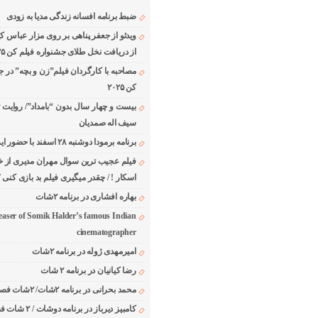
ضبط برنامه افسانه زندگی مدیا به زودی
ویدئو از جعفر پناهی بر روی مزار عباس ک
از دریافت نخل طلای جشنواره فیلم کن ۲۰۲۵
مصاحبه با کارگردان فیلم”زن و بچه” در ج
کن ۲۰۲۵
بیست و چهار سال بدون “بامداد”/ روایت 
سیف اله صمدیان
برنامه برمودا دوشنبه ۲۸ اسفند با حضور ایرج حسابی
فیلم عجیب ترین سوال مهران مدیری از خا
اسکار ! / چقدر میگیری فیلم بد بازی کنی ؟
بهاره افشاری در برنامه ۲شات
easer of Somik Halder’s famous Indian
cinematographer
امیرمهدی ژوله در برنامه ۲شات
رضا کیانیان در برنامه ۲ شات
محمد بحرانی در برنامه ۲شات/ ۲شات فصل ۱ قسمت ۲