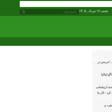
شنبه, ۱۷ مرداد , ۱۴۰۵
 روز
گوناگون
رپرتاژ آگهی
 ٱندرسن در
 ایتالیا
ید ارزشیابی
رد : کار ما
فر» و