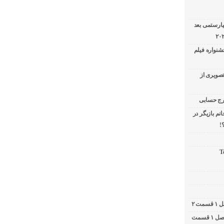
یارستمی بعد
شنواره فیلم
تصویری از
نم بازیگر در
!
T
کامبیز دیرباز در برنامه دوشات / ۲ شات فصل ۱ قسمت