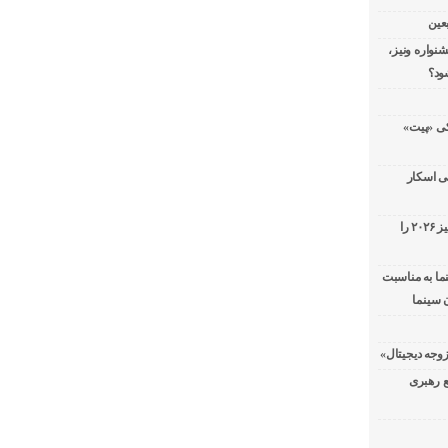
عین
شنواره ونیز،
ود؟
سریال پزشکی «پیت»
ی اسکار
جورج کلونی شیر طلایی جشنواره فیلم ونیز ۲۰۲۶ را
ما به مناسبت
 سینما
ع رهبری