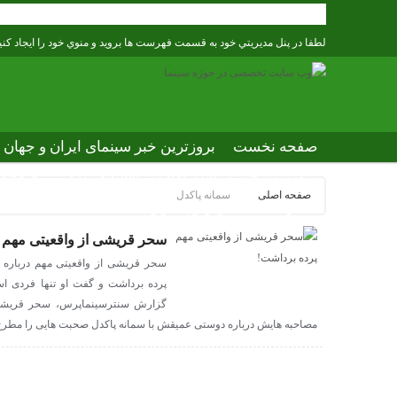
لطفا در پنل مديريتي خود به قسمت فهرست ها برويد و منوي خود را ايجاد كني
صفحه نخست
بروزترین خبر سینمای ایران و جهان
بروزترین خبر مراسم آکادمی افسانه زندگی
صفحه ا
صفحه اصلی
سمانه پاکدل
عصر جدید
تلویزیون شهری
ews of world cinema
سحر قریشی از واقعیتی مهم 
سحر قریشی از واقعیتی مهم درباره د
پرده برداشت و گفت او تنها فردی است
گزارش سنترسینماپرس، سحر قریشی
مصاحبه هایش درباره دوستی عمیقش با سمانه پاکدل صحبت هایی را مطرح