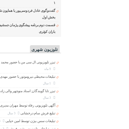
۱
گفت‌وگوی عادل فردوسی‌پور با همایون ش
بخش اول
قسمت دوم برنامه پیشگوی پژمان جمشید
باران کوثری
تلوزیون شهری
تیزر تلویزیونی ال سی من با حضور محمد 
9 ماه
تبلیغات محیطی نیروموتور با حضور مهدی
1 سال
تیزر تابا گویندگان; استاد منوچهر والی زاد
3 سال
آگهی تلویزیونی رفاه توسط مهران مدیری
تبلیغ فرش سام درخشانی
3 سال
تبلیغات سس بیژن توسط امین حیایی
3 سال
تیزر تبلیغاتی تلویزیونی شهر فرش
3 سال