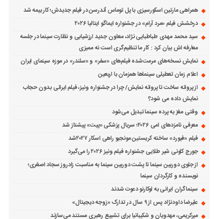
همراهی مارتین اسکورسیزی با پل توماس ٱندرسن در فیلم جدیدش؛ کار بیمه شد
درخشش فیلم «مرد آرام» در جشنواره ایماگو ایتالیا ۲۰۲۶
سید محمد مهدی طباطبایی نژاد، معاون جدید ارزشیابی و نظارت سینما در جلسه
معارفه اش بیان کرد : کار ما تنظیم‌گری است نه ممیزی
نمایش نسخه‌های مرمت‌شده فیلم‌های «سفر» و «سلندر» در موزه سینمای ایران
اعلام زمان تعطیلی سینماها همزمان با اربعین
از پروانه ساخت تا پروانه نمایش/ چرا در جشنواره ونیز، فیلم ایرانی بدون حجاب
نمایش داده می شود؟
وقتی مغز به پرده سینما تبدیل می‌شود
معرفی نامزدهای امی ۲۰۲۶؛ سریال پزشکی «پیت» پیشتاز شد
فیلم «فیورد» ساخته کریستین مونجیو راهی اسکار ۲۰۲۷شد
جورج کلونی شیر طلایی جشنواره فیلم ونیز ۲۰۲۶ را می‌گیرد
از جلوی دوربین سینما تا پشت دوربین سینما به مناسبت زادروز سجاد اصغری؛
نویسنده و کارگردان سینما
سینماگران ایرانی به لوکارنو دعوت شدند
علیرضا داودنژاد پس از ۹ سال در تدارک «زوجه دیجیتال»
میرکریمی، مهدویان و شکیبانیا برای تشییع رهبری مستند می‌سازند