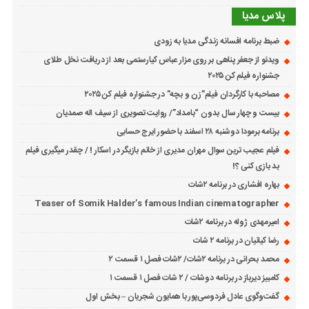
پلاس مدیا
ضبط برنامه افسانه زندگی مدیا به زودی
ویدئو از جعفر پناهی بر روی مزار عباس کیارستمی بعد از دریافت نخل طلای
جشنواره فیلم کن ۲۰۲۵
مصاحبه با کارگردان فیلم”زن و بچه” در جشنواره فیلم کن ۲۰۲۵
بیست و چهار سال بدون “بامداد”/ روایت تصویری از سیف اله صمدیان
برنامه برمودا دوشنبه ۲۸ اسفند با حضور ایرج حسابی
فیلم عجیب ترین سوال مهران مدیری از خانم بازیگر در اسکار ! / چقدر میگیری فیلم
بد بازی کنی ؟!
بهاره افشاری در برنامه ۲شات
Teaser of Somik Halder’s famous Indian cinematographer
امیرمهدی ژوله در برنامه ۲شات
رضا کیانیان در برنامه ۲ شات
محمد بحرانی در برنامه ۲شات/ ۲شات فصل ۱ قسمت ۲
کامبیز دیرباز در برنامه دوشات / ۲ شات فصل ۱ قسمت ۱
گفت‌وگوی عادل فردوسی‌پور با همایون شجریان – بخش اول