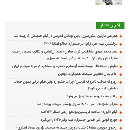
آخرین اخبار
همراهی مارتین اسکورسیزی با پل توماس ٱندرسن در فیلم جدیدش؛ کار بیمه شد
درخشش فیلم «مرد آرام» در جشنواره ایماگو ایتالیا ۲۰۲۶
سید محمد مهدی طباطبایی نژاد، معاون جدید ارزشیابی و نظارت سینما در جلسه
معارفه اش بیان کرد : کار ما تنظیم‌گری است نه ممیزی
نمایش نسخه‌های مرمت‌شده فیلم‌های «سفر» و «سلندر» در موزه سینمای ایران
اعلام زمان تعطیلی سینماها همزمان با اربعین
از پروانه ساخت تا پروانه نمایش/ چرا در جشنواره ونیز، فیلم ایرانی بدون حجاب
نمایش داده می شود؟
وقتی مغز به پرده سینما تبدیل می‌شود
معرفی نامزدهای امی ۲۰۲۶؛ سریال پزشکی «پیت» پیشتاز شد
فیلم «فیورد» ساخته کریستین مونجیو راهی اسکار ۲۰۲۷شد
جورج کلونی شیر طلایی جشنواره فیلم ونیز ۲۰۲۶ را می‌گیرد
از جلوی دوربین سینما تا پشت دوربین سینما به مناسبت زادروز سجاد اصغری؛