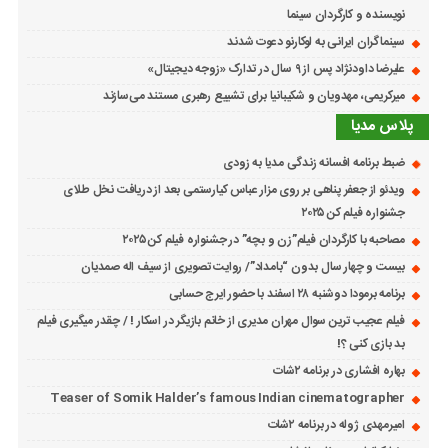
نویسنده و کارگردان سینما
سینماگران ایرانی به لوکارنو دعوت شدند
علیرضا داودنژاد پس از ۹ سال در تدارک «زوجه دیجیتال»
میرکریمی، مهدویان و شکیبانیا برای تشییع رهبری مستند می‌سازند
پلاس مدیا
ضبط برنامه افسانه زندگی مدیا به زودی
ویدئو از جعفر پناهی بر روی مزار عباس کیارستمی بعد از دریافت نخل طلای
جشنواره فیلم کن ۲۰۲۵
مصاحبه با کارگردان فیلم”زن و بچه” در جشنواره فیلم کن ۲۰۲۵
بیست و چهار سال بدون “بامداد”/ روایت تصویری از سیف اله صمدیان
برنامه برمودا دوشنبه ۲۸ اسفند با حضور ایرج حسابی
فیلم عجیب ترین سوال مهران مدیری از خانم بازیگر در اسکار ! / چقدر میگیری فیلم
بد بازی کنی ؟!
بهاره افشاری در برنامه ۲شات
Teaser of Somik Halder’s famous Indian cinematographer
امیرمهدی ژوله در برنامه ۲شات