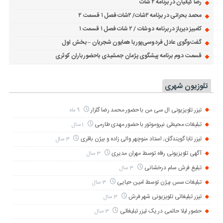
رضا کیانیان در برنامه ۲ شات
محمد بحرانی در برنامه ۲شات/ ۲شات فصل ۱ قسمت ۲
کامبیز دیرباز در برنامه دوشات / ۲ شات فصل ۱ قسمت ۱
گفت‌وگوی عادل فردوسی‌پور با همایون شجریان – بخش اول
قسمت دوم برنامه پیشگوی پژمان جمشیدی باحضور باران کوثری
تلوزیون شهری
تیزر تلویزیونی ال سی من با حضور محمد رضا گلزار
9 ماه
تبلیغات محیطی نیروموتور با حضور مهدی طارمی
1 سال
تیزر تابا گویندگان; استاد منوچهر والی زاده و بیژن باقری
3 سال
آگهی تلویزیونی رفاه توسط مهران مدیری
3 سال
تبلیغ فرش سام درخشانی
3 سال
تبلیغات سس بیژن توسط امین حیایی
3 سال
تیزر تبلیغاتی تلویزیونی شهر فرش
3 سال
حضور لیلا حاتمی در یک تیزر تبلیغاتی
3 سال