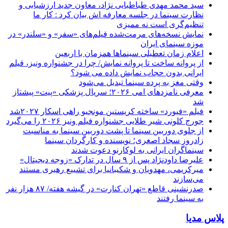
سید محمد مهدی طباطبایی نژاد، معاون جدید ارزشیابی و
نظارت سینما در جلسه معارفه اش بیان کرد : کار ما
تنظیم‌گری است نه ممیزی
نمایش نسخه‌های مرمت‌شده فیلم‌های «سفر» و «سلندر» در
موزه سینمای ایران
اعلام زمان تعطیلی سینماها همزمان با اربعین
از پروانه ساخت تا پروانه نمایش/ چرا در جشنواره ونیز، فیلم
ایرانی بدون حجاب نمایش داده می شود؟
وقتی مغز به پرده سینما تبدیل می‌شود
معرفی نامزدهای امی ۲۰۲۶؛ سریال پزشکی «پیت» پیشتاز
شد
فیلم «فیورد» ساخته کریستین مونجیو راهی اسکار ۲۰۲۷شد
جورج کلونی شیر طلایی جشنواره فیلم ونیز ۲۰۲۶ را می‌گیرد
از جلوی دوربین سینما تا پشت دوربین سینما به مناسبت
زادروز سجاد اصغری؛ نویسنده و کارگردان سینما
سینماگران ایرانی به لوکارنو دعوت شدند
علیرضا داودنژاد پس از ۹ سال در تدارک «زوجه دیجیتال»
میرکریمی، مهدویان و شکیبانیا برای تشییع رهبری مستند
می‌سازند
صدرنشینی قاطع «تهران کنارت» در گیشه هفته/ ۸۷ هزار نفر
به سینما رفتند
پلاس مدیا