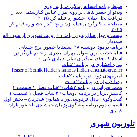
ضبط برنامه افسانه زندگی مدیا به زودی
ویدئو از جعفر پناهی بر روی مزار عباس کیارستمی بعد از
دریافت نخل طلای جشنواره فیلم کن ۲۰۲۵
مصاحبه با کارگردان فیلم”زن و بچه” در جشنواره فیلم کن
۲۰۲۵
بیست و چهار سال بدون “بامداد”/ روایت تصویری از سیف اله
صمدیان
برنامه برمودا دوشنبه ۲۸ اسفند با حضور ایرج حسابی
فیلم عجیب ترین سوال مهران مدیری از خانم بازیگر در
اسکار ! / چقدر میگیری فیلم بد بازی کنی ؟!
بهاره افشاری در برنامه ۲شات
Teaser of Somik Halder’s famous Indian cinematographer
امیرمهدی ژوله در برنامه ۲شات
رضا کیانیان در برنامه ۲ شات
محمد بحرانی در برنامه ۲شات/ ۲شات فصل ۱ قسمت ۲
کامبیز دیرباز در برنامه دوشات / ۲ شات فصل ۱ قسمت ۱
گفت‌وگوی عادل فردوسی‌پور با همایون شجریان – بخش اول
قسمت دوم برنامه پیشگوی پژمان جمشیدی باحضور باران
کوثری
تلوزیون شهری