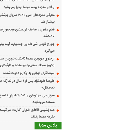
وقتی مغز به پرده سینما تبدیل می‌شود
معرفی نامزدهای امی ۲۰۲۶؛ س
پیشتاز شد
فیلم «فیورد» ساخته کریستین مونجیو راهی
۲۰۲۷شد
می‌گیرد
از جلوی دوربین سینما تا پشت دوربین سین
زادروز سجاد اصغری؛ نویسنده و کارگردان 
سینماگران ایرانی به لوکارنو دعوت شدند
علیرضا داودنژاد پس از ۹ سال در تد
دیجیتال»
میرکریمی، مهدویان و شکیبانیا برای تشیی
مستند می‌سازند
نفر به سینما رفتند
پلاس مدیا