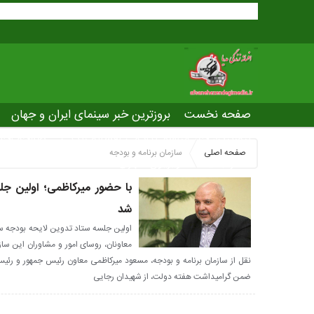
صفحه نخست
بروزترین خبر سینمای ایران و جهان
بروزترین خبر مراسم آکادمی افسانه زندگی
صفحه اخت
صفحه اصلی
سازمان برنامه و بودجه
عصر جدید
تلویزیون شهری
ws of world cinema
شد
معاونان، روسای امور و مشاوران این سا
نقل از سازمان برنامه و بودجه، مسعود میرکاظمی معاون رئیس جمهور و رئی
ضمن گرامیداشت هفته دولت، از شهیدان رجایی