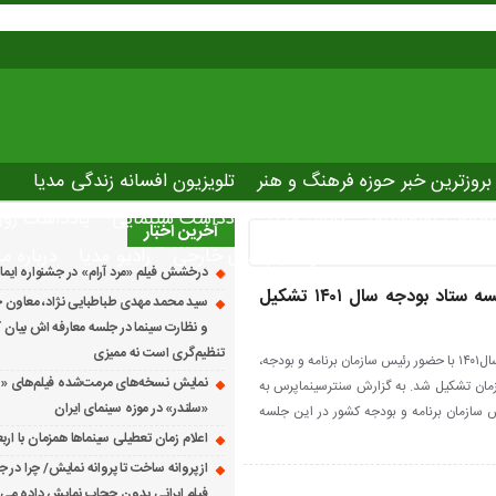
بروزترین خبر حوزه فرهنگ و هنر
تلویزیون افسانه زندگی مدیا
صاصی نوروسینما
پلاس مدیا
یادداشت سینمایی
یادداشت روز
آخرین اخبار
The latest ne
دانلود فیلم های خارجی
رادیو مدیا
درباره ما
درخشش فیلم «مرد آرام» در جشنواره ایماگو ایت
با حضور میرکاظمی؛ اولین جلسه ستاد بودجه سال ۱۴۰۱ تشکیل
سید محمد مهدی طباطبایی نژاد، معاون ج
و نظارت سینما در جلسه معارفه اش بیان کرد
تنظیم‌گری است نه ممیزی
اولین جلسه ستاد تدوین لایحه بودجه سال۱۴۰۱ با حضور رئیس سازمان برنامه و بودجه،
نمایش نسخه‌های مرمت‌شده فیلم‌های «
زمان تشکیل شد. به گزارش سنترسینماپرس به
«سلندر» در موزه سینمای ایران
س سازمان برنامه و بودجه کشور در این جلسه
اعلام زمان تعطیلی سینماها همزمان با ارب
از پروانه ساخت تا پروانه نمایش/ چرا در ج
فیلم ایرانی بدون حجاب نمایش داده می