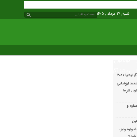
شنبه, ۱۷ مرداد , ۱۴۰۵
گوناگون
رپرتاژ آگهی
الیا ۲۰۲۶
دید ارزشیابی
 : کار ما
سفر» و
عین
شنواره ونیز،
 شود؟