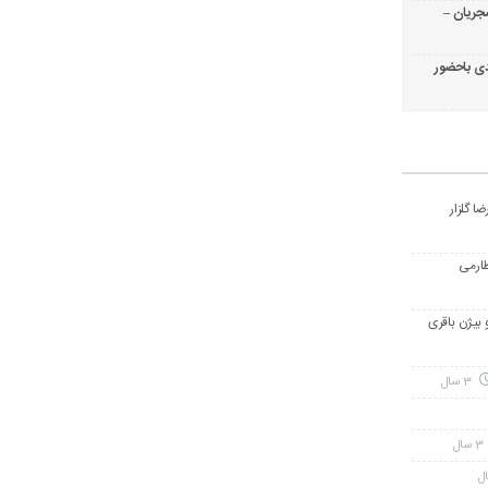
جریان –
ی باحضور
ا گلزار
طارمی
و بیژن باقری
3 سال
3 سال