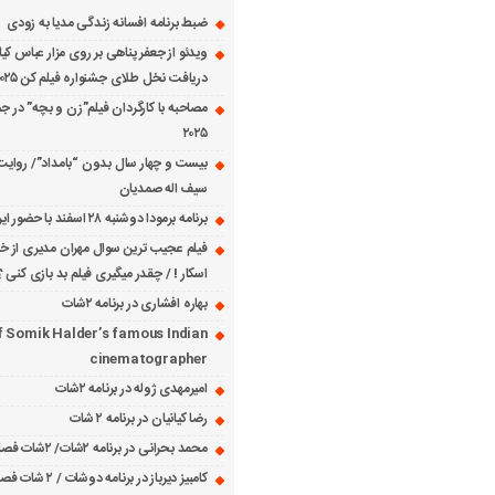
ضبط برنامه افسانه زندگی مدیا به زودی
ویدئو از جعفر پناهی بر روی مزار عباس کی
دریافت نخل طلای جشنواره فیلم کن ۲۰۲۵
مصاحبه با کارگردان فیلم”زن و بچه” در جش
۲۰۲۵
بیست و چهار سال بدون “بامداد”/ روایت
سیف اله صمدیان
برنامه برمودا دوشنبه ۲۸ اسفند با حضور ایرج حسابی
فیلم عجیب ترین سوال مهران مدیری از خانم
اسکار ! / چقدر میگیری فیلم بد بازی کنی ؟
بهاره افشاری در برنامه ۲شات
f Somik Halder’s famous Indian
cinematographer
امیرمهدی ژوله در برنامه ۲شات
رضا کیانیان در برنامه ۲ شات
محمد بحرانی در برنامه ۲شات/ ۲شات فصل ۱ قسمت ۲
کامبیز دیرباز در برنامه دوشات / ۲ شات فصل ۱ قسمت ۱