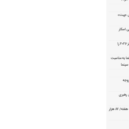
ریال پزشکی «پیت»
 اسکار
جورج کلونی شیر طلایی جشنواره فیلم ونیز ۲۰۲۶ را
ما به مناسبت
سینما
ارک «زوجه
ع رهبری
صدرنشینی قاطع «تهران کنارت» در گیشه هفته/ ۸۷ هزار