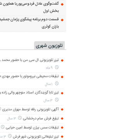
گفت‌وگوی عادل فردوسی‌پور با همایون ش
بخش اول
قسمت دوم برنامه پیشگوی پژمان جمشید
باران کوثری
تلوزیون شهری
تیزر تلویزیونی ال سی من با حضور محمد رض
9 ماه
تبلیغات محیطی نیروموتور با حضور مهدی 
1 سال
تیزر تابا گویندگان; استاد منوچهر والی زاده 
3 سال
آگهی تلویزیونی رفاه توسط مهران مدیری
تبلیغ فرش سام درخشانی
3 سال
تبلیغات سس بیژن توسط امین حیایی
تیزر تبلیغاتی تلویزیونی شهر فرش
3 سال