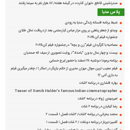
صدرنشینی قاطع «تهران کنارت» در گیشه هفته/ ۸۷ هزار نفر به سینما رفتند
پلاس مدیا
ضبط برنامه افسانه زندگی مدیا به زودی
ویدئو از جعفر پناهی بر روی مزار عباس کیارستمی بعد از دریافت نخل طلای
جشنواره فیلم کن ۲۰۲۵
مصاحبه با کارگردان فیلم”زن و بچه” در جشنواره فیلم کن ۲۰۲۵
بیست و چهار سال بدون “بامداد”/ روایت تصویری از سیف اله صمدیان
برنامه برمودا دوشنبه ۲۸ اسفند با حضور ایرج حسابی
فیلم عجیب ترین سوال مهران مدیری از خانم بازیگر در اسکار ! / چقدر میگیری فیلم
بد بازی کنی ؟!
بهاره افشاری در برنامه ۲شات
Teaser of Somik Halder’s famous Indian cinematographer
امیرمهدی ژوله در برنامه ۲شات
رضا کیانیان در برنامه ۲ شات
محمد بحرانی در برنامه ۲شات/ ۲شات فصل ۱ قسمت ۲
کامبیز دیرباز در برنامه دوشات / ۲ شات فصل ۱ قسمت ۱