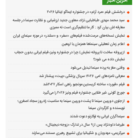
آخرین اخبار
درخشش فیلم «مرد آرام» در جشنواره ایماگو ایتالیا ۲۰۲۶
سید محمد مهدی طباطبایی نژاد، معاون جدید ارزشیابی و نظارت سینما در جلسه
معارفه اش بیان کرد : کار ما تنظیم‌گری است نه ممیزی
نمایش نسخه‌های مرمت‌شده فیلم‌های «سفر» و «سلندر» در موزه سینمای ایران
اعلام زمان تعطیلی سینماها همزمان با اربعین
از پروانه ساخت تا پروانه نمایش/ چرا در جشنواره ونیز، فیلم ایرانی بدون حجاب
نمایش داده می شود؟
وقتی مغز به پرده سینما تبدیل می‌شود
معرفی نامزدهای امی ۲۰۲۶؛ سریال پزشکی «پیت» پیشتاز شد
فیلم «فیورد» ساخته کریستین مونجیو راهی اسکار ۲۰۲۷شد
جورج کلونی شیر طلایی جشنواره فیلم ونیز ۲۰۲۶ را می‌گیرد
از جلوی دوربین سینما تا پشت دوربین سینما به مناسبت زادروز سجاد اصغری؛
نویسنده و کارگردان سینما
سینماگران ایرانی به لوکارنو دعوت شدند
علیرضا داودنژاد پس از ۹ سال در تدارک «زوجه دیجیتال»
میرکریمی، مهدویان و شکیبانیا برای تشییع رهبری مستند می‌سازند