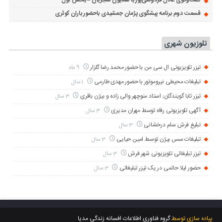
گفت‌وگوی عادل فردوسی‌پور با همایون شجریان – بخش اول
قسمت دوم برنامه پیشگوی پژمان جمشیدی باحضور باران کوثری
تلوزیون شهری
تیزر تلویزیونی ال سی من با حضور محمد رضا گلزار
9 ماه
تبلیغات محیطی نیروموتور با حضور مهدی طارمی
1 سال
تیزر تابا گویندگان; استاد منوچهر والی زاده و بیژن باقری
3 سال
آگهی تلویزیونی رفاه توسط مهران مدیری
3 سال
تبلیغ فرش سام درخشانی
3 سال
تبلیغات سس بیژن توسط امین حیایی
3 سال
تیزر تبلیغاتی تلویزیونی شهر فرش
3 سال
حضور لیلا حاتمی در یک تیزر تبلیغاتی
3 سال
پیاده سازی توسط
گروه فناوری اطلاعات افسانه زندگی مدیا