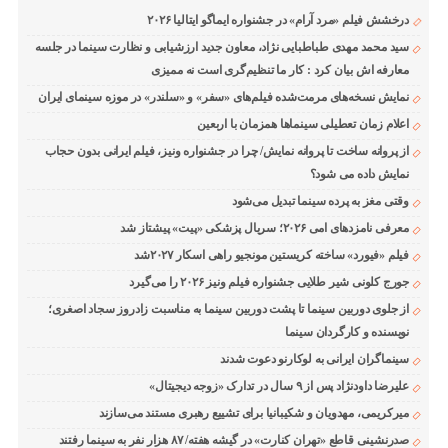
درخشش فیلم «مرد آرام» در جشنواره ایماگو ایتالیا ۲۰۲۶
سید محمد مهدی طباطبایی نژاد، معاون جدید ارزشیابی و نظارت سینما در جلسه
معارفه اش بیان کرد : کار ما تنظیم‌گری است نه ممیزی
نمایش نسخه‌های مرمت‌شده فیلم‌های «سفر» و «سلندر» در موزه سینمای ایران
اعلام زمان تعطیلی سینماها همزمان با اربعین
از پروانه ساخت تا پروانه نمایش/ چرا در جشنواره ونیز، فیلم ایرانی بدون حجاب
نمایش داده می شود؟
وقتی مغز به پرده سینما تبدیل می‌شود
معرفی نامزدهای امی ۲۰۲۶؛ سریال پزشکی «پیت» پیشتاز شد
فیلم «فیورد» ساخته کریستین مونجیو راهی اسکار ۲۰۲۷شد
جورج کلونی شیر طلایی جشنواره فیلم ونیز ۲۰۲۶ را می‌گیرد
از جلوی دوربین سینما تا پشت دوربین سینما به مناسبت زادروز سجاد اصغری؛
نویسنده و کارگردان سینما
سینماگران ایرانی به لوکارنو دعوت شدند
علیرضا داودنژاد پس از ۹ سال در تدارک «زوجه دیجیتال»
میرکریمی، مهدویان و شکیبانیا برای تشییع رهبری مستند می‌سازند
صدرنشینی قاطع «تهران کنارت» در گیشه هفته/ ۸۷ هزار نفر به سینما رفتند