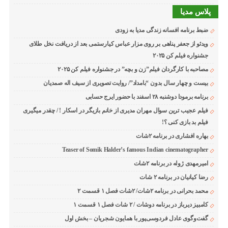
پلاس مدیا
ضبط برنامه افسانه زندگی مدیا به زودی
ویدئو از جعفر پناهی بر روی مزار عباس کیارستمی بعد از دریافت نخل طلای
جشنواره فیلم کن ۲۰۲۵
مصاحبه با کارگردان فیلم”زن و بچه” در جشنواره فیلم کن ۲۰۲۵
بیست و چهار سال بدون “بامداد”/ روایت تصویری از سیف اله صمدیان
برنامه برمودا دوشنبه ۲۸ اسفند با حضور ایرج حسابی
فیلم عجیب ترین سوال مهران مدیری از خانم بازیگر در اسکار ! / چقدر میگیری
فیلم بد بازی کنی ؟!
بهاره افشاری در برنامه ۲شات
Teaser of Somik Halder’s famous Indian cinematographer
امیرمهدی ژوله در برنامه ۲شات
رضا کیانیان در برنامه ۲ شات
محمد بحرانی در برنامه ۲شات/ ۲شات فصل ۱ قسمت ۲
کامبیز دیرباز در برنامه دوشات / ۲ شات فصل ۱ قسمت ۱
گفت‌وگوی عادل فردوسی‌پور با همایون شجریان – بخش اول