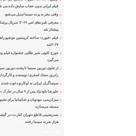
فیلم ایرانی بدون حجاب نمایش داده می ش
وقتی مغز به پرده سینما تبدیل می‌شود
معرفی نامزدهای امی ۲۰۲۶؛ 
پیشتاز شد
فیلم «فیورد» ساخته کریستین مونجیو راه
۲۰۲۷شد
می‌گیرد
از جلوی دوربین سینما تا پشت دوربین سین
زادروز سجاد اصغری؛ نویسنده و کارگردان
سینماگران ایرانی به لوکارنو دعوت شدند
علیرضا داودنژاد پس از ۹ سال در تدارک «زوجه دیجیتال»
میرکریمی، مهدویان و شکیبانیا برای تشیی
مستند می‌سازند
هزار نفر به سینما رفتند
پلاس مدیا