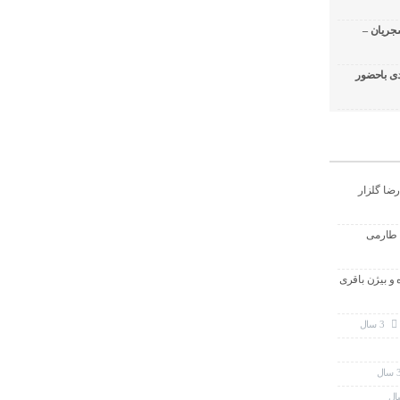
جریان –
ی باحضور
رضا گلزار
 طارمی
ه و بیژن باقری
3 سال