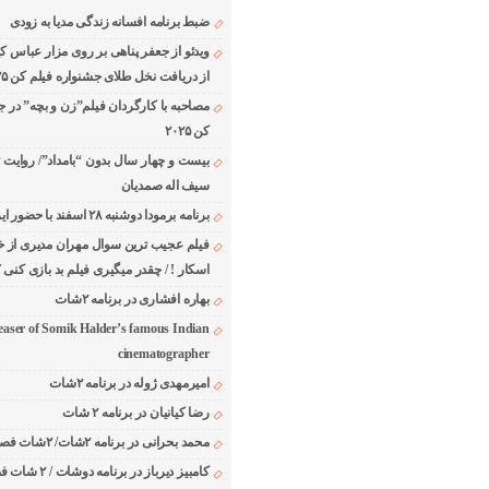
ضبط برنامه افسانه زندگی مدیا به زودی
ویدئو از جعفر پناهی بر روی مزار عباس ک
از دریافت نخل طلای جشنواره فیلم کن ۲۰۲۵
مصاحبه با کارگردان فیلم”زن و بچه” در ج
کن ۲۰۲۵
بیست و چهار سال بدون “بامداد”/ روایت 
سیف اله صمدیان
برنامه برمودا دوشنبه ۲۸ اسفند با حضور ایرج حسابی
فیلم عجیب ترین سوال مهران مدیری از خا
اسکار ! / چقدر میگیری فیلم بد بازی کنی ؟
بهاره افشاری در برنامه ۲شات
easer of Somik Halder’s famous Indian
cinematographer
امیرمهدی ژوله در برنامه ۲شات
رضا کیانیان در برنامه ۲ شات
محمد بحرانی در برنامه ۲شات/ ۲شات فصل ۱ قسمت ۲