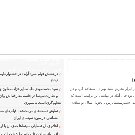
بروزترین خبر حوزه فرهنگ و هنر
تلویزیون افسانه زندگی مدیا
ختصاصی نوروسینما
پلاس مدیا
یادداشت سینمایی
یادداشت
آخرین اخبار
The latest n
دانلود فیلم های خارجی
رادیو مدیا
درباره ما
درخشش فیلم «مرد آرام» در جشنواره ایماگو
۲۰۲۶
ال گذشته، آمریکا ۳۳ بار از ابزار تحریم علیه تهران استفاده کرد و در
سید محمد مهدی طباطبایی نژاد، معاون جد
 بود حال آنکه در نهایت، این ترامپ است که
و نظارت سینما در جلسه معارفه اش بیان ک
ه سال ۲۰۲۰ لقب گرفت. سنترسینماپرس : تحویل سال نو میلادی
تنظیم‌گری است نه ممیزی
نمایش نسخه‌های مرمت‌شده فیلم‌های «س
«سلندر» در موزه سینمای ایران
اعلام زمان تعطیلی سینماها همزمان با ارب
از پروانه ساخت تا پروانه نمایش/ چرا در ج