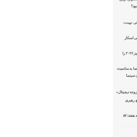
ود؟
سریال پزشکی «پیت»
ی اسکار
جورج کلونی شیر طلایی جشنواره فیلم ونیز ۲۰۲۶ را
ما به مناسبت
 سینما
ع رهبری
صدرنشینی قاطع «تهران کنارت» در گیشه هفته/ ۸۷