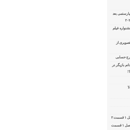
یارستمی بعد
شنواره فیلم
تصویری از
نم بازیگر در
!
T
کامبیز دیرباز در برنامه دوشات / ۲ شات فصل ۱ قسمت