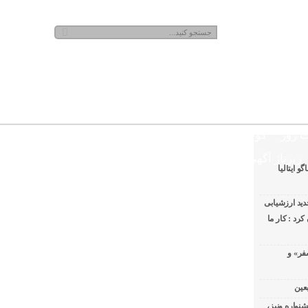
جمعه, ۱۶ مرداد , ۱۴۰۵
 روز
گوناگون
رپرتاژ آگهی
 ایتالیا
ید ارزشیابی
رد : کار ما
فر» و
عین
شنواره ونیز،