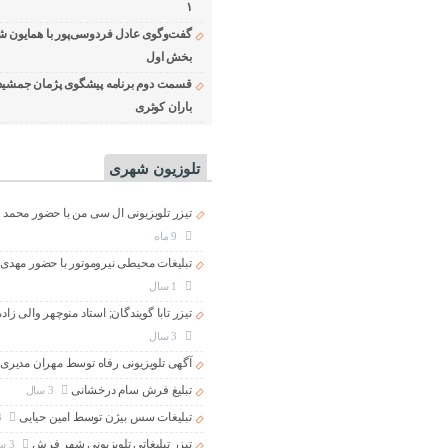
۱
گفت‌وگوی عادل فردوسی‌پور با همایون ش
بخش اول
قسمت دوم برنامه پیشگوی پژمان جمشید
باران کوثری
تلوزیون شهری
تیزر تلویزیونی ال سی من با حضور محمد 
9 ماه
تبلیغات محیطی نیروموتور با حضور مهدی
1 سال
تیزر تابا گویندگان; استاد منوچهر والی زاد
3 سال
آگهی تلویزیونی رفاه توسط مهران مدیری
تبلیغ فرش سام درخشانی
3 سال
تبلیغات سس بیژن توسط امین حیایی
3 سال
تیزر تبلیغاتی تلویزیونی شهر فرش
3 سال