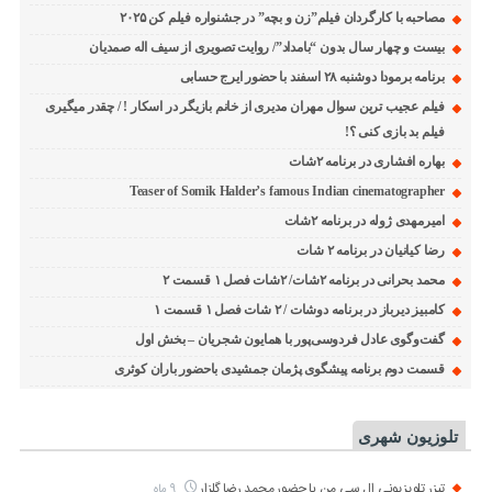
مصاحبه با کارگردان فیلم”زن و بچه” در جشنواره فیلم کن ۲۰۲۵
بیست و چهار سال بدون “بامداد”/ روایت تصویری از سیف اله صمدیان
برنامه برمودا دوشنبه ۲۸ اسفند با حضور ایرج حسابی
فیلم عجیب ترین سوال مهران مدیری از خانم بازیگر در اسکار ! / چقدر میگیری
فیلم بد بازی کنی ؟!
بهاره افشاری در برنامه ۲شات
Teaser of Somik Halder’s famous Indian cinematographer
امیرمهدی ژوله در برنامه ۲شات
رضا کیانیان در برنامه ۲ شات
محمد بحرانی در برنامه ۲شات/ ۲شات فصل ۱ قسمت ۲
کامبیز دیرباز در برنامه دوشات / ۲ شات فصل ۱ قسمت ۱
گفت‌وگوی عادل فردوسی‌پور با همایون شجریان – بخش اول
قسمت دوم برنامه پیشگوی پژمان جمشیدی باحضور باران کوثری
تلوزیون شهری
تیزر تلویزیونی ال سی من با حضور محمد رضا گلزار
9 ماه