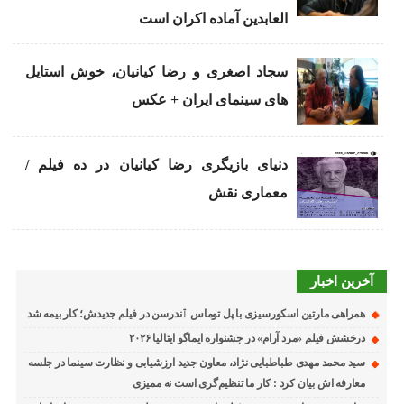
العابدین آماده اکران است
سجاد اصغری و رضا کیانیان، خوش استایل
های سینمای ایران + عکس
دنیای بازیگری رضا کیانیان در ده فیلم /
معماری نقش
آخرین اخبار
همراهی مارتین اسکورسیزی با پل توماس ٱندرسن در فیلم جدیدش؛ کار بیمه شد
درخشش فیلم «مرد آرام» در جشنواره ایماگو ایتالیا ۲۰۲۶
سید محمد مهدی طباطبایی نژاد، معاون جدید ارزشیابی و نظارت سینما در جلسه
معارفه اش بیان کرد : کار ما تنظیم‌گری است نه ممیزی