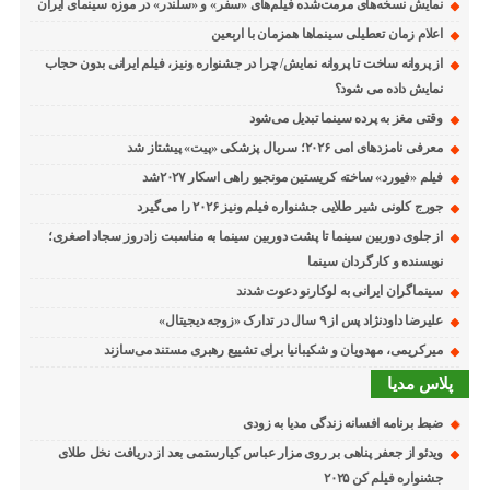
نمایش نسخه‌های مرمت‌شده فیلم‌های «سفر» و «سلندر» در موزه سینمای ایران
اعلام زمان تعطیلی سینماها همزمان با اربعین
از پروانه ساخت تا پروانه نمایش/ چرا در جشنواره ونیز، فیلم ایرانی بدون حجاب
نمایش داده می شود؟
وقتی مغز به پرده سینما تبدیل می‌شود
معرفی نامزدهای امی ۲۰۲۶؛ سریال پزشکی «پیت» پیشتاز شد
فیلم «فیورد» ساخته کریستین مونجیو راهی اسکار ۲۰۲۷شد
جورج کلونی شیر طلایی جشنواره فیلم ونیز ۲۰۲۶ را می‌گیرد
از جلوی دوربین سینما تا پشت دوربین سینما به مناسبت زادروز سجاد اصغری؛
نویسنده و کارگردان سینما
سینماگران ایرانی به لوکارنو دعوت شدند
علیرضا داودنژاد پس از ۹ سال در تدارک «زوجه دیجیتال»
میرکریمی، مهدویان و شکیبانیا برای تشییع رهبری مستند می‌سازند
پلاس مدیا
ضبط برنامه افسانه زندگی مدیا به زودی
ویدئو از جعفر پناهی بر روی مزار عباس کیارستمی بعد از دریافت نخل طلای
جشنواره فیلم کن ۲۰۲۵