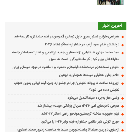
آخرین اخبار
همراهی مارتین اسکورسیزی با پل توماس ٱندرسن در فیلم جدیدش؛ کار بیمه شد
درخشش فیلم «مرد آرام» در جشنواره ایماگو ایتالیا ۲۰۲۶
سید محمد مهدی طباطبایی نژاد، معاون جدید ارزشیابی و نظارت سینما در جلسه
معارفه اش بیان کرد : کار ما تنظیم‌گری است نه ممیزی
نمایش نسخه‌های مرمت‌شده فیلم‌های «سفر» و «سلندر» در موزه سینمای ایران
اعلام زمان تعطیلی سینماها همزمان با اربعین
از پروانه ساخت تا پروانه نمایش/ چرا در جشنواره ونیز، فیلم ایرانی بدون حجاب
نمایش داده می شود؟
وقتی مغز به پرده سینما تبدیل می‌شود
معرفی نامزدهای امی ۲۰۲۶؛ سریال پزشکی «پیت» پیشتاز شد
فیلم «فیورد» ساخته کریستین مونجیو راهی اسکار ۲۰۲۷شد
جورج کلونی شیر طلایی جشنواره فیلم ونیز ۲۰۲۶ را می‌گیرد
از جلوی دوربین سینما تا پشت دوربین سینما به مناسبت زادروز سجاد اصغری؛