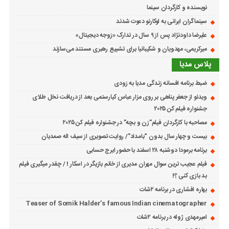
نویسنده و کارگردان سینما
سینماگران ایرانی به لوکارنو دعوت شدند
علیرضا داودنژاد پس از ۹ سال در تدارک «زوجه دیجیتال»
میرکریمی، مهدویان و شکیبانیا برای تشییع رهبری مستند می‌سازند
پلاس مدیا
ضبط برنامه افسانه زندگی مدیا به زودی
ویدئو از جعفر پناهی بر روی مزار عباس کیارستمی بعد از دریافت نخل طلای
جشنواره فیلم کن ۲۰۲۵
مصاحبه با کارگردان فیلم”زن و بچه” در جشنواره فیلم کن ۲۰۲۵
بیست و چهار سال بدون “بامداد”/ روایت تصویری از سیف اله صمدیان
برنامه برمودا دوشنبه ۲۸ اسفند با حضور ایرج حسابی
فیلم عجیب ترین سوال مهران مدیری از خانم بازیگر در اسکار ! / چقدر میگیری فیلم
بد بازی کنی ؟!
بهاره افشاری در برنامه ۲شات
Teaser of Somik Halder’s famous Indian cinematographer
امیرمهدی ژوله در برنامه ۲شات