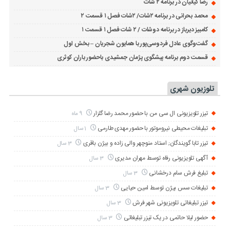
رضا کیانیان در برنامه ۲ شات
محمد بحرانی در برنامه ۲شات/ ۲شات فصل ۱ قسمت ۲
کامبیز دیرباز در برنامه دوشات / ۲ شات فصل ۱ قسمت ۱
گفت‌وگوی عادل فردوسی‌پور با همایون شجریان – بخش اول
قسمت دوم برنامه پیشگوی پژمان جمشیدی باحضور باران کوثری
تلوزیون شهری
تیزر تلویزیونی ال سی من با حضور محمد رضا گلزار
9 ماه
تبلیغات محیطی نیروموتور با حضور مهدی طارمی
1 سال
تیزر تابا گویندگان; استاد منوچهر والی زاده و بیژن باقری
3 سال
آگهی تلویزیونی رفاه توسط مهران مدیری
3 سال
تبلیغ فرش سام درخشانی
3 سال
تبلیغات سس بیژن توسط امین حیایی
3 سال
تیزر تبلیغاتی تلویزیونی شهر فرش
3 سال
حضور لیلا حاتمی در یک تیزر تبلیغاتی
3 سال