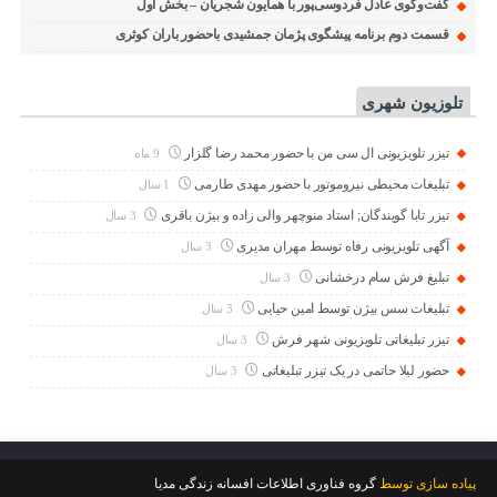
گفت‌وگوی عادل فردوسی‌پور با همایون شجریان – بخش اول
قسمت دوم برنامه پیشگوی پژمان جمشیدی باحضور باران کوثری
تلوزیون شهری
تیزر تلویزیونی ال سی من با حضور محمد رضا گلزار
9 ماه
تبلیغات محیطی نیروموتور با حضور مهدی طارمی
1 سال
تیزر تابا گویندگان; استاد منوچهر والی زاده و بیژن باقری
3 سال
آگهی تلویزیونی رفاه توسط مهران مدیری
3 سال
تبلیغ فرش سام درخشانی
3 سال
تبلیغات سس بیژن توسط امین حیایی
3 سال
تیزر تبلیغاتی تلویزیونی شهر فرش
3 سال
حضور لیلا حاتمی در یک تیزر تبلیغاتی
3 سال
پیاده سازی توسط
گروه فناوری اطلاعات افسانه زندگی مدیا