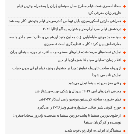
سجاد اصغری هفت فیلم مطرح سال سینمای ایران را به همراه بهترین فیلم
خارجی‌زبان معرفی کرد
همراهی مارتین اسکورسیزی با پل توماس ٱندرسن در فیلم جدیدش؛ کار بیمه شد
درخشش فیلم «مرد آرام» در جشنواره ایماگو ایتالیا ۲۰۲۶
سید محمد مهدی طباطبایی نژاد، معاون جدید ارزشیابی و نظارت سینما در جلسه
معارفه اش بیان کرد : کار ما تنظیم‌گری است نه ممیزی
نمایش نسخه‌های مرمت‌شده فیلم‌های «سفر» و «سلندر» در موزه سینمای ایران
اعلام زمان تعطیلی سینماها همزمان با اربعین
از پروانه ساخت تا پروانه نمایش/ چرا در جشنواره ونیز، فیلم ایرانی بدون حجاب
نمایش داده می شود؟
وقتی مغز به پرده سینما تبدیل می‌شود
معرفی نامزدهای امی ۲۰۲۶؛ سریال پزشکی «پیت» پیشتاز شد
فیلم «فیورد» ساخته کریستین مونجیو راهی اسکار ۲۰۲۷شد
جورج کلونی شیر طلایی جشنواره فیلم ونیز ۲۰۲۶ را می‌گیرد
از جلوی دوربین سینما تا پشت دوربین سینما به مناسبت زادروز سجاد اصغری؛
نویسنده و کارگردان سینما
سینماگران ایرانی به لوکارنو دعوت شدند