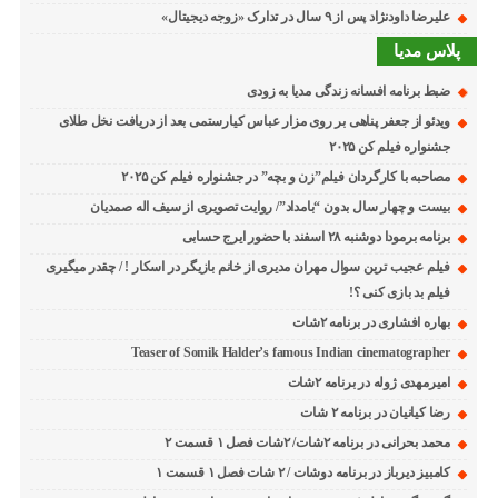
علیرضا داودنژاد پس از ۹ سال در تدارک «زوجه دیجیتال»
پلاس مدیا
ضبط برنامه افسانه زندگی مدیا به زودی
ویدئو از جعفر پناهی بر روی مزار عباس کیارستمی بعد از دریافت نخل طلای
جشنواره فیلم کن ۲۰۲۵
مصاحبه با کارگردان فیلم”زن و بچه” در جشنواره فیلم کن ۲۰۲۵
بیست و چهار سال بدون “بامداد”/ روایت تصویری از سیف اله صمدیان
برنامه برمودا دوشنبه ۲۸ اسفند با حضور ایرج حسابی
فیلم عجیب ترین سوال مهران مدیری از خانم بازیگر در اسکار ! / چقدر میگیری
فیلم بد بازی کنی ؟!
بهاره افشاری در برنامه ۲شات
Teaser of Somik Halder’s famous Indian cinematographer
امیرمهدی ژوله در برنامه ۲شات
رضا کیانیان در برنامه ۲ شات
محمد بحرانی در برنامه ۲شات/ ۲شات فصل ۱ قسمت ۲
کامبیز دیرباز در برنامه دوشات / ۲ شات فصل ۱ قسمت ۱