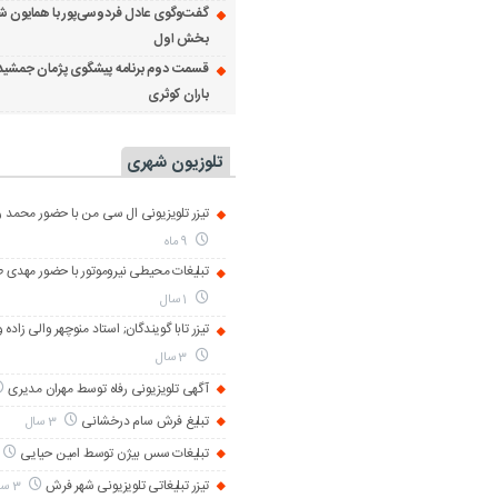
گفت‌وگوی عادل فردوسی‌پور با همایون ش
بخش اول
قسمت دوم برنامه پیشگوی پژمان جمشید
باران کوثری
تلوزیون شهری
تیزر تلویزیونی ال سی من با حضور محمد رض
9 ماه
تبلیغات محیطی نیروموتور با حضور مهدی 
1 سال
تیزر تابا گویندگان; استاد منوچهر والی زاده 
3 سال
آگهی تلویزیونی رفاه توسط مهران مدیری
تبلیغ فرش سام درخشانی
3 سال
تبلیغات سس بیژن توسط امین حیایی
تیزر تبلیغاتی تلویزیونی شهر فرش
3 سال