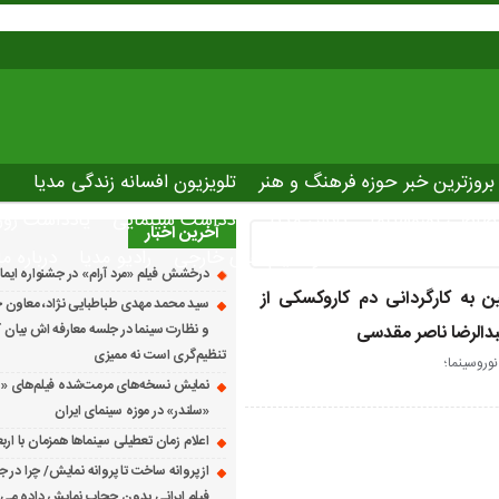
بروزترین خبر حوزه فرهنگ و هنر
تلویزیون افسانه زندگی مدیا
صاصی نوروسینما
پلاس مدیا
یادداشت سینمایی
یادداشت روز
آخرین اخبار
The latest ne
دانلود فیلم های خارجی
رادیو مدیا
درباره ما
درخشش فیلم «مرد آرام» در جشنواره ایماگو ایت
ن به کارگردانی دم کاروکسکی از
سید محمد مهدی طباطبایی نژاد، معاون ج
عبدالرضا ناصر مقدسی
و نظارت سینما در جلسه معارفه اش بیان کرد
تنظیم‌گری است نه ممیزی
وروسینما؛
نمایش نسخه‌های مرمت‌شده فیلم‌های «
«سلندر» در موزه سینمای ایران
اعلام زمان تعطیلی سینماها همزمان با ارب
از پروانه ساخت تا پروانه نمایش/ چرا در ج
فیلم ایرانی بدون حجاب نمایش داده می