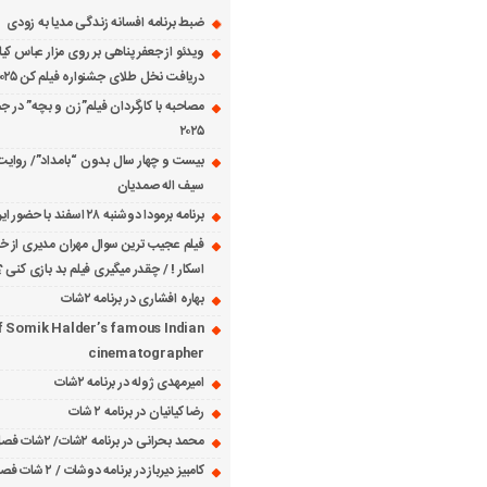
ضبط برنامه افسانه زندگی مدیا به زودی
ویدئو از جعفر پناهی بر روی مزار عباس کی
دریافت نخل طلای جشنواره فیلم کن ۲۰۲۵
مصاحبه با کارگردان فیلم”زن و بچه” در جش
۲۰۲۵
بیست و چهار سال بدون “بامداد”/ روایت
سیف اله صمدیان
برنامه برمودا دوشنبه ۲۸ اسفند با حضور ایرج حسابی
فیلم عجیب ترین سوال مهران مدیری از خانم
اسکار ! / چقدر میگیری فیلم بد بازی کنی ؟
بهاره افشاری در برنامه ۲شات
f Somik Halder’s famous Indian
cinematographer
امیرمهدی ژوله در برنامه ۲شات
رضا کیانیان در برنامه ۲ شات
محمد بحرانی در برنامه ۲شات/ ۲شات فصل ۱ قسمت ۲
کامبیز دیرباز در برنامه دوشات / ۲ شات فصل ۱ قسمت ۱