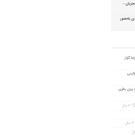
جریان –
ی باحضور
ا گلزار
طارمی
و بیژن باقری
3 سال
3 سال