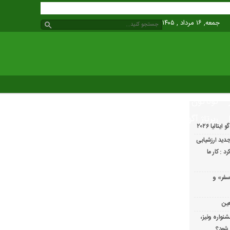
جمعه, ۱۶ مرداد , ۱۴۰۵
گوناگون
رپرتاژ آگهی
الیا ۲۰۲۶
دید ارزشیابی
 : کار ما
سفر» و
عین
شنواره ونیز،
 شود؟