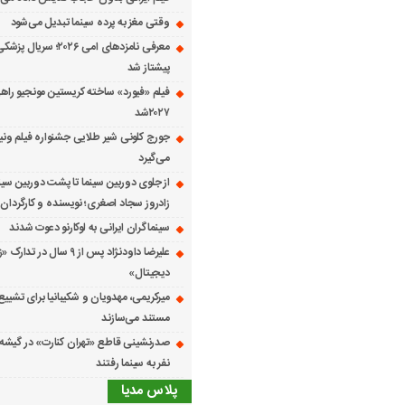
وقتی مغز به پرده سینما تبدیل می‌شود
معرفی نامزدهای امی ۲۰۲۶؛ س
پیشتاز شد
فیلم «فیورد» ساخته کریستین مونجیو راهی
۲۰۲۷شد
می‌گیرد
از جلوی دوربین سینما تا پشت دوربین سین
زادروز سجاد اصغری؛ نویسنده و کارگردان 
سینماگران ایرانی به لوکارنو دعوت شدند
علیرضا داودنژاد پس از ۹ سال در تد
دیجیتال»
میرکریمی، مهدویان و شکیبانیا برای تشیی
مستند می‌سازند
نفر به سینما رفتند
پلاس مدیا