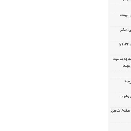
ریال پزشکی «پیت»
 اسکار
جورج کلونی شیر طلایی جشنواره فیلم ونیز ۲۰۲۶ را
ما به مناسبت
سینما
ارک «زوجه
ع رهبری
صدرنشینی قاطع «تهران کنارت» در گیشه هفته/ ۸۷ هزار