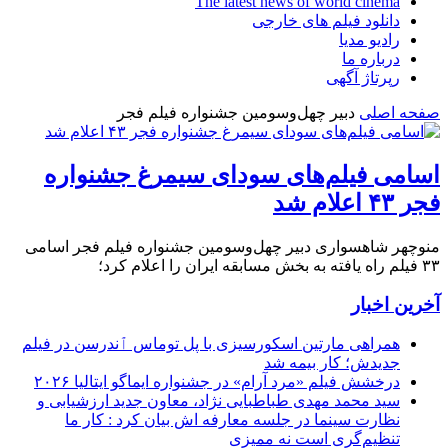
The latest news of world cinema
دانلود فیلم های خارجی
رادیو مدیا
درباره ما
رپرتاژ آگهی
صفحه اصلی
دبیر چهل‌وسومین جشنواره فیلم فجر
اسامی فیلم‌های سودای سیمرغ جشنواره
فجر ۴۳ اعلام شد
منوچهر شاهسواری دبیر چهل‌وسومین جشنواره فیلم فجر اسامی
۳۳ فیلم راه یافته به بخش مسابقه ایران را اعلام کرد؛
آخرین اخبار
همراهی مارتین اسکورسیزی با پل توماس ٱندرسن در فیلم
جدیدش؛ کار بیمه شد
درخشش فیلم «مرد آرام» در جشنواره ایماگو ایتالیا ۲۰۲۶
سید محمد مهدی طباطبایی نژاد، معاون جدید ارزشیابی و
نظارت سینما در جلسه معارفه اش بیان کرد : کار ما
تنظیم‌گری است نه ممیزی