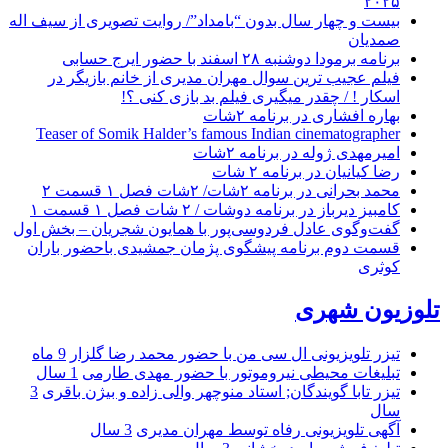
۲۰۲۵
بیست و چهار سال بدون “بامداد”/ روایت تصویری از سیف اله
صمدیان
برنامه برمودا دوشنبه ۲۸ اسفند با حضور ایرج حسابی
فیلم عجیب ترین سوال مهران مدیری از خانم بازیگر در
اسکار ! / چقدر میگیری فیلم بد بازی کنی ؟!
بهاره افشاری در برنامه ۲شات
Teaser of Somik Halder’s famous Indian cinematographer
امیرمهدی ژوله در برنامه ۲شات
رضا کیانیان در برنامه ۲ شات
محمد بحرانی در برنامه ۲شات/ ۲شات فصل ۱ قسمت ۲
کامبیز دیرباز در برنامه دوشات / ۲ شات فصل ۱ قسمت ۱
گفت‌وگوی عادل فردوسی‌پور با همایون شجریان – بخش اول
قسمت دوم برنامه پیشگوی پژمان جمشیدی باحضور باران
کوثری
تلوزیون شهری
تیزر تلویزیونی ال سی من با حضور محمد رضا گلزار
9 ماه
تبلیغات محیطی نیروموتور با حضور مهدی طارمی
1 سال
تیزر تابا گویندگان; استاد منوچهر والی زاده و بیژن باقری
3
سال
آگهی تلویزیونی رفاه توسط مهران مدیری
3 سال