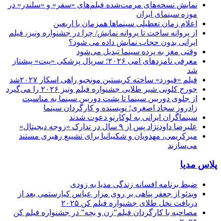
نمایش نسخه‌های مرمت‌شده فیلم‌های «سفر» و «سلندر» در
موزه سینمای ایران
اعلام زمان تعطیلی سینماها همزمان با اربعین
از پروانه ساخت تا پروانه نمایش/ چرا در جشنواره ونیز، فیلم
ایرانی بدون حجاب نمایش داده می شود؟
وقتی مغز به پرده سینما تبدیل می‌شود
معرفی نامزدهای امی ۲۰۲۶؛ سریال پزشکی «پیت» پیشتاز
شد
فیلم «فیورد» ساخته کریستین مونجیو راهی اسکار ۲۰۲۷شد
جورج کلونی شیر طلایی جشنواره فیلم ونیز ۲۰۲۶ را می‌گیرد
از جلوی دوربین سینما تا پشت دوربین سینما به مناسبت
زادروز سجاد اصغری؛ نویسنده و کارگردان سینما
سینماگران ایرانی به لوکارنو دعوت شدند
علیرضا داودنژاد پس از ۹ سال در تدارک «زوجه دیجیتال»
میرکریمی، مهدویان و شکیبانیا برای تشییع رهبری مستند
می‌سازند
پلاس مدیا
ضبط برنامه افسانه زندگی مدیا به زودی
ویدئو از جعفر پناهی بر روی مزار عباس کیارستمی بعد از
دریافت نخل طلای جشنواره فیلم کن ۲۰۲۵
مصاحبه با کارگردان فیلم”زن و بچه” در جشنواره فیلم کن