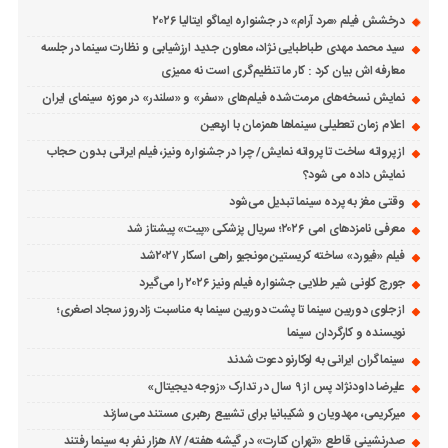
درخشش فیلم «مرد آرام» در جشنواره ایماگو ایتالیا ۲۰۲۶
سید محمد مهدی طباطبایی نژاد، معاون جدید ارزشیابی و نظارت سینما در جلسه
معارفه اش بیان کرد : کار ما تنظیم‌گری است نه ممیزی
نمایش نسخه‌های مرمت‌شده فیلم‌های «سفر» و «سلندر» در موزه سینمای ایران
اعلام زمان تعطیلی سینماها همزمان با اربعین
از پروانه ساخت تا پروانه نمایش/ چرا در جشنواره ونیز، فیلم ایرانی بدون حجاب
نمایش داده می شود؟
وقتی مغز به پرده سینما تبدیل می‌شود
معرفی نامزدهای امی ۲۰۲۶؛ سریال پزشکی «پیت» پیشتاز شد
فیلم «فیورد» ساخته کریستین مونجیو راهی اسکار ۲۰۲۷شد
جورج کلونی شیر طلایی جشنواره فیلم ونیز ۲۰۲۶ را می‌گیرد
از جلوی دوربین سینما تا پشت دوربین سینما به مناسبت زادروز سجاد اصغری؛
نویسنده و کارگردان سینما
سینماگران ایرانی به لوکارنو دعوت شدند
علیرضا داودنژاد پس از ۹ سال در تدارک «زوجه دیجیتال»
میرکریمی، مهدویان و شکیبانیا برای تشییع رهبری مستند می‌سازند
صدرنشینی قاطع «تهران کنارت» در گیشه هفته/ ۸۷ هزار نفر به سینما رفتند