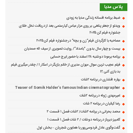
پلاس مدیا
ضبط برنامه افسانه زندگی مدیا به زودی
ویدئو از جعفر پناهی بر روی مزار عباس کیارستمی بعد از دریافت نخل طلای
جشنواره فیلم کن ۲۰۲۵
مصاحبه با کارگردان فیلم”زن و بچه” در جشنواره فیلم کن ۲۰۲۵
بیست و چهار سال بدون “بامداد”/ روایت تصویری از سیف اله صمدیان
برنامه برمودا دوشنبه ۲۸ اسفند با حضور ایرج حسابی
فیلم عجیب ترین سوال مهران مدیری از خانم بازیگر در اسکار ! / چقدر میگیری فیلم
بد بازی کنی ؟!
بهاره افشاری در برنامه ۲شات
Teaser of Somik Halder’s famous Indian cinematographer
امیرمهدی ژوله در برنامه ۲شات
رضا کیانیان در برنامه ۲ شات
محمد بحرانی در برنامه ۲شات/ ۲شات فصل ۱ قسمت ۲
کامبیز دیرباز در برنامه دوشات / ۲ شات فصل ۱ قسمت ۱
گفت‌وگوی عادل فردوسی‌پور با همایون شجریان – بخش اول