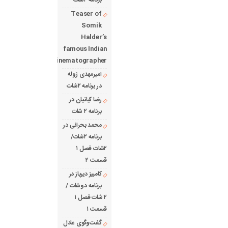
برنامه ۲شات
Teaser of
Somik
Halder’s
famous Indian
cinematographer
امیرمهدی ژوله
در برنامه ۲شات
رضا کیانیان در
برنامه ۲ شات
محمد بحرانی در
برنامه ۲شات/
۲شات فصل ۱
قسمت ۲
کامبیز دیرباز در
برنامه دوشات /
۲ شات فصل ۱
قسمت ۱
گفت‌وگوی عادل