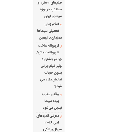
فیلم‌های «سفر» و
«سلندر» در موزه
سینمای ایران
اعلام زمان
تعطیلی سینماها
همزمان با اربعین
از پروانه ساخت
تا پروانه نمایش/
چرا در جشنواره
ونیز، فیلم ایرانی
بدون حجاب
نمایش داده می
شود؟
وقتی مغز به
پرده سینما
تبدیل می‌شود
معرفی نامزدهای
امی ۲۰۲۶؛
سریال پزشکی