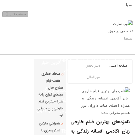
ندگی مدیا
یکشنبه, ۱۸ مرداد , ۱۴۰۵
صفحه نخست
بروزترین خبر سینمای ایران و جهان
آخرین اخبار
صفحه اصلی
دبیر بخش
بروزترین خبر حوزه فرهنگ و هنر
سجاد اصغری
بین‌الملل
تلویزیون افسانه زندگی مدیا
هفت فیلم
مطرح سال
بروزترین خبر مراسم آکادمی افسانه زندگی
سینمای ایران را به
صفحه اختصاصی نوروسینما
پلاس مدیا
همراه بهترین فیلم
خارجی‌زبان معرفی
یادداشت سینمایی
یادداشت روز
گوناگون
کرد
عصر جدید
تلویزیون شهری
نامزدهای بهترین فیلم خارجی
همراهی مارتین
زبان آکادمی افسانه زندگی به
اسکورسیزی با
The latest news of world cinema