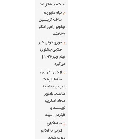
«پیت» پیشتاز شد
فیلم «فیورد»
ساخته کریستین
مونجیو راهی اسکار
۲۰۲۷شد
جورج کلونی شیر
طلایی جشنواره
فیلم ونیز ۲۰۲۶ را
می‌گیرد
از جلوی دوربین
سینما تا پشت
دوربین سینما به
مناسبت زادروز
سجاد اصغری؛
نویسنده و
کارگردان سینما
سینماگران
ایرانی به لوکارنو
دعوت شدند