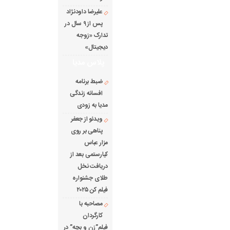
علیرضا داودنژاد
پس از ۹ سال در
تدارک «زوجه
دیجیتال»
پلاس مدیا
ضبط برنامه
افسانه زندگی
مدیا به زودی
ویدئو از جعفر
پناهی بر روی
مزار عباس
کیارستمی بعد از
دریافت نخل
طلای جشنواره
فیلم کن ۲۰۲۵
مصاحبه با
کارگردان
فیلم”زن و بچه” در