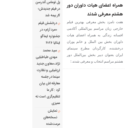
پل توماس ٱندرسن
همراه اعضای هیات داوران دور
دانلود فیلم های خارجی
رادیو مدیا
در فیلم جدیدش؛
هشتم معرفی شدند
کار بیمه شد
درباره ما
رپرتاژ آگهی
هفت نامزد بخش معرفی بهترین فیلم
درخشش فیلم
خارجی زبان مراسم بین‌المللی آکادمی
«مرد آرام» در
افسانه زندگی به همراه اعضای هیات
جشنواره ایماگو
داوران بخش بین الملل و خانم پوران
ایتالیا ۲۰۲۶
درخشنده، کارگردان مطرح سینمای
سید محمد
ایران بعنوان دبیر بخش بین‌الملل دور
مهدی طباطبایی
هشتم مراسم انتخاب و معرفی شدند.؛
نژاد، معاون جدید
ارزشیابی و نظارت
سینما در جلسه
معارفه اش بیان
کرد : کار ما
تنظیم‌گری است نه
ممیزی
نمایش
نسخه‌های
مرمت‌شده