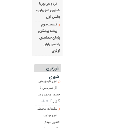
فردوسی‌پور با
همایون شجریان –
بخش اول
قسمت دوم
برنامه پیشگوی
پژمان جمشیدی
باحضور باران
کوثری
تلوزیون
شهری
تیزر تلویزیونی
ال سی من با
حضور محمد رضا
گلزار
9 ماه
تبلیغات محیطی
نیروموتور با
حضور مهدی