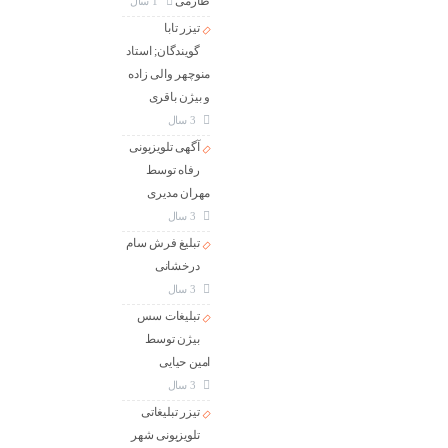
طارمی
1 سال
تیزر تابا
گویندگان; استاد
منوچهر والی زاده
و بیژن باقری
3 سال
آگهی تلویزیونی
رفاه توسط
مهران مدیری
3 سال
تبلیغ فرش سام
درخشانی
3 سال
تبلیغات سس
بیژن توسط
امین حیایی
3 سال
تیزر تبلیغاتی
تلویزیونی شهر