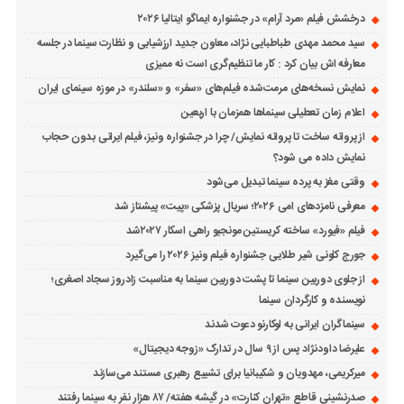
درخشش فیلم «مرد آرام» در جشنواره ایماگو ایتالیا ۲۰۲۶
سید محمد مهدی طباطبایی نژاد، معاون جدید ارزشیابی و نظارت سینما در جلسه
معارفه اش بیان کرد : کار ما تنظیم‌گری است نه ممیزی
نمایش نسخه‌های مرمت‌شده فیلم‌های «سفر» و «سلندر» در موزه سینمای ایران
اعلام زمان تعطیلی سینماها همزمان با اربعین
از پروانه ساخت تا پروانه نمایش/ چرا در جشنواره ونیز، فیلم ایرانی بدون حجاب
نمایش داده می شود؟
وقتی مغز به پرده سینما تبدیل می‌شود
معرفی نامزدهای امی ۲۰۲۶؛ سریال پزشکی «پیت» پیشتاز شد
فیلم «فیورد» ساخته کریستین مونجیو راهی اسکار ۲۰۲۷شد
جورج کلونی شیر طلایی جشنواره فیلم ونیز ۲۰۲۶ را می‌گیرد
از جلوی دوربین سینما تا پشت دوربین سینما به مناسبت زادروز سجاد اصغری؛
نویسنده و کارگردان سینما
سینماگران ایرانی به لوکارنو دعوت شدند
علیرضا داودنژاد پس از ۹ سال در تدارک «زوجه دیجیتال»
میرکریمی، مهدویان و شکیبانیا برای تشییع رهبری مستند می‌سازند
صدرنشینی قاطع «تهران کنارت» در گیشه هفته/ ۸۷ هزار نفر به سینما رفتند