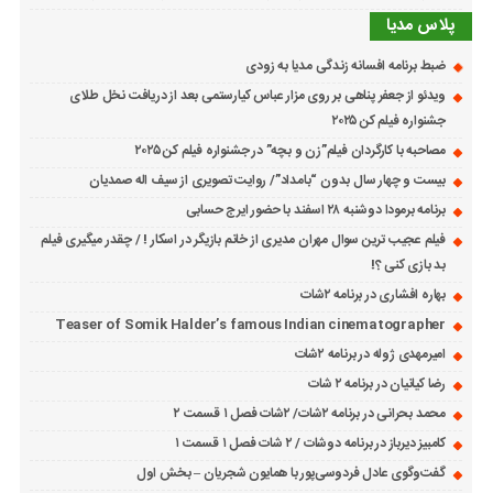
پلاس مدیا
ضبط برنامه افسانه زندگی مدیا به زودی
ویدئو از جعفر پناهی بر روی مزار عباس کیارستمی بعد از دریافت نخل طلای
جشنواره فیلم کن ۲۰۲۵
مصاحبه با کارگردان فیلم”زن و بچه” در جشنواره فیلم کن ۲۰۲۵
بیست و چهار سال بدون “بامداد”/ روایت تصویری از سیف اله صمدیان
برنامه برمودا دوشنبه ۲۸ اسفند با حضور ایرج حسابی
فیلم عجیب ترین سوال مهران مدیری از خانم بازیگر در اسکار ! / چقدر میگیری فیلم
بد بازی کنی ؟!
بهاره افشاری در برنامه ۲شات
Teaser of Somik Halder’s famous Indian cinematographer
امیرمهدی ژوله در برنامه ۲شات
رضا کیانیان در برنامه ۲ شات
محمد بحرانی در برنامه ۲شات/ ۲شات فصل ۱ قسمت ۲
کامبیز دیرباز در برنامه دوشات / ۲ شات فصل ۱ قسمت ۱
گفت‌وگوی عادل فردوسی‌پور با همایون شجریان – بخش اول