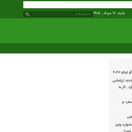
شنبه, ۱۷ مرداد , ۱۴۰۵
گوناگون
رپرتاژ آگهی
الیا ۲۰۲۶
دید ارزشیابی
 : کار ما
سفر» و
عین
شنواره ونیز،
 شود؟