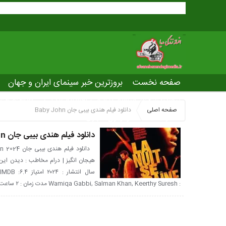
صفحه نخست
بروزترین خبر سینمای ایران و جهان
بروزترین خبر مراسم آکادمی افسانه زندگی
صفحه اخت
صفحه اصلی
دانلود فیلم هندی بیبی جان Baby John
عصر جدید
تلویزیون شهری
ws of world cinema
دانلود فیلم هندی بیبی جان Baby John از افسانه زندگی مدیا
: Wamiqa Gabbi, Salman Khan, Keerthy Suresh مدت زمان : ۲ ساعت و ۱۹ دقیقه خلاصه