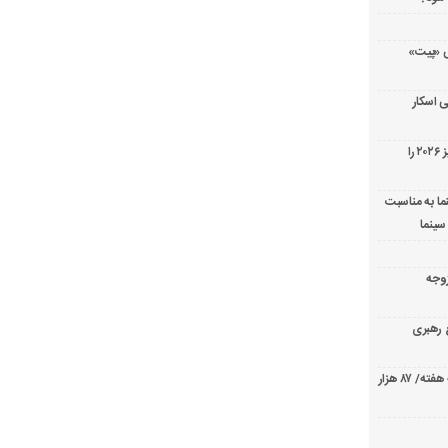
ریال پزشکی «پیت»
 اسکار
جورج کلونی شیر طلایی جشنواره فیلم ونیز ۲۰۲۶ را
ما به مناسبت
سینما
ارک «زوجه
ع رهبری
صدرنشینی قاطع «تهران کنارت» در گیشه هفته/ ۸۷ هزار