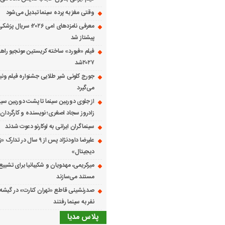
وقتی مغز به پرده سینما تبدیل می‌شود
معرفی نامزدهای امی ۲۰۲۶؛ س
پیشتاز شد
فیلم «فیورد» ساخته کریستین مونجیو راهی
۲۰۲۷شد
می‌گیرد
از جلوی دوربین سینما تا پشت دوربین سین
زادروز سجاد اصغری؛ نویسنده و کارگردان 
سینماگران ایرانی به لوکارنو دعوت شدند
علیرضا داودنژاد پس از ۹ سال در تد
دیجیتال»
میرکریمی، مهدویان و شکیبانیا برای تشیی
مستند می‌سازند
نفر به سینما رفتند
پلاس مدیا