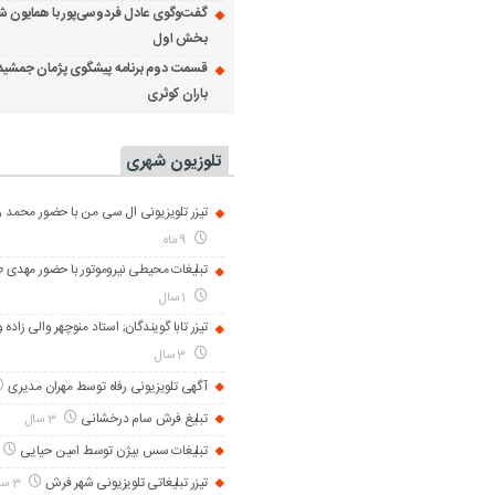
گفت‌وگوی عادل فردوسی‌پور با همایون ش
بخش اول
قسمت دوم برنامه پیشگوی پژمان جمشید
باران کوثری
تلوزیون شهری
تیزر تلویزیونی ال سی من با حضور محمد رض
9 ماه
تبلیغات محیطی نیروموتور با حضور مهدی 
1 سال
تیزر تابا گویندگان; استاد منوچهر والی زاده 
3 سال
آگهی تلویزیونی رفاه توسط مهران مدیری
تبلیغ فرش سام درخشانی
3 سال
تبلیغات سس بیژن توسط امین حیایی
تیزر تبلیغاتی تلویزیونی شهر فرش
3 سال