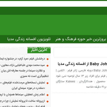
بروزترین خبر حوزه فرهنگ و هنر
تلویزیون افسانه زندگی مدیا
صاصی نوروسینما
پلاس مدیا
یادداشت سینمایی
یادداشت روز
آخرین اخبار
The latest ne
دانلود فیلم های خارجی
رادیو مدیا
درباره ما
درخشش فیلم «مرد آرام» در جشنواره ایماگو ایت
سید محمد مهدی طباطبایی نژاد، معاون ج
دانلود فیلم هندی بیبی جان Baby John 2024 دوبله فارسی ژانر فیلم : اکشن |
و نظارت سینما در جلسه معارفه اش بیان کرد
هیجان انگیز | درام مخاطب : دیدن این فیلم برای افراد زیر ۱۳ سال توصیه نمی شود
تنظیم‌گری است نه ممیزی
سال انتشار : ۲۰۲۴ امتیاز IMDB :۶.۴ محصول : هندکارگردان : Kalees ستارگان
نمایش نسخه‌های مرمت‌شده فیلم‌های «
«سلندر» در موزه سینمای ایران
اعلام زمان تعطیلی سینماها همزمان با ارب
از پروانه ساخت تا پروانه نمایش/ چرا در ج
فیلم ایرانی بدون حجاب نمایش داده می