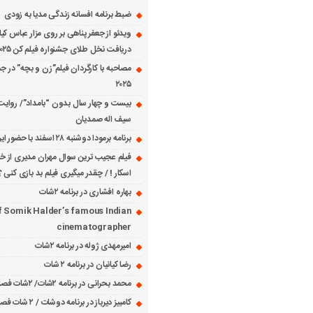
ضبط برنامه افسانه زندگی مدیا به زودی
ویدئو از جعفر پناهی بر روی مزار عباس کی
دریافت نخل طلای جشنواره فیلم کن ۲۰۲۵
مصاحبه با کارگردان فیلم”زن و بچه” در جش
۲۰۲۵
بیست و چهار سال بدون “بامداد”/ روایت
سیف اله صمدیان
برنامه برمودا دوشنبه ۲۸ اسفند با حضور ایرج حسابی
فیلم عجیب ترین سوال مهران مدیری از خانم
اسکار ! / چقدر میگیری فیلم بد بازی کنی ؟
بهاره افشاری در برنامه ۲شات
f Somik Halder’s famous Indian
cinematographer
امیرمهدی ژوله در برنامه ۲شات
رضا کیانیان در برنامه ۲ شات
محمد بحرانی در برنامه ۲شات/ ۲شات فصل ۱ قسمت ۲
کامبیز دیرباز در برنامه دوشات / ۲ شات فصل ۱ قسمت ۱