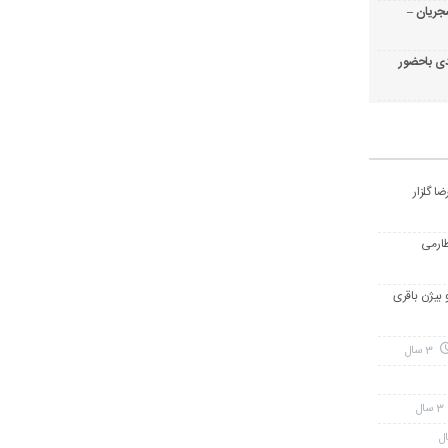
جریان –
ی باحضور
ا گلزار
طارمی
و بیژن باقری
3 سال
3 سال