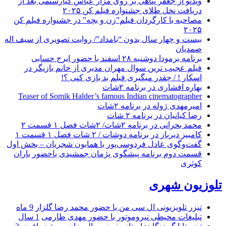
ویدئو از جعفر پناهی بر روی مزار عباس کیارستمی بعد از
دریافت نخل طلای جشنواره فیلم کن ۲۰۲۵
مصاحبه با کارگردان فیلم”زن و بچه” در جشنواره فیلم کن
۲۰۲۵
بیست و چهار سال بدون “بامداد”/ روایت تصویری از سیف اله
صمدیان
برنامه برمودا دوشنبه ۲۸ اسفند با حضور ایرج حسابی
فیلم عجیب ترین سوال مهران مدیری از خانم بازیگر در
اسکار ! / چقدر میگیری فیلم بد بازی کنی ؟!
بهاره افشاری در برنامه ۲شات
Teaser of Somik Halder’s famous Indian cinematographer
امیرمهدی ژوله در برنامه ۲شات
رضا کیانیان در برنامه ۲ شات
محمد بحرانی در برنامه ۲شات/ ۲شات فصل ۱ قسمت ۲
کامبیز دیرباز در برنامه دوشات / ۲ شات فصل ۱ قسمت ۱
گفت‌وگوی عادل فردوسی‌پور با همایون شجریان – بخش اول
قسمت دوم برنامه پیشگوی پژمان جمشیدی باحضور باران
کوثری
تلوزیون شهری
تیزر تلویزیونی ال سی من با حضور محمد رضا گلزار
9 ماه
تبلیغات محیطی نیروموتور با حضور مهدی طارمی
1 سال