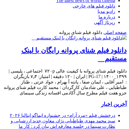
The latest news of world cinema
دانلود فیلم های خارجی
رادیو مدیا
درباره ما
رپرتاژ آگهی
صفحه اصلی
دانلود فیلم شنای پروانه
دانلود فیلم شنای پروانه رایگان با لینک
مستقیم
دانلود فیلم شنای پروانه با کیفیت عالی ۷۲۰p اجتماعی ، پلیسی |
۱۳۹۹_۱۴۰۰ | PG-17 | ایران | ۱۲۰ دقیقه | امتیاز: ۷٫۴ بازیگران
: امیر آقایی ، ایمان صفا ، پانته آ بهرام ، جواد عزتی ، طناز
طباطبایی ، علی شادمان کارگردان : محمد کارت فیلم شنای پروانه
جزو هفت فیلم مطرح سال آکادمی افسانه زندگی سینمای
آخرین اخبار
درخشش فیلم «مرد آرام» در جشنواره ایماگو ایتالیا ۲۰۲۶
سید محمد مهدی طباطبایی نژاد، معاون جدید ارزشیابی و
نظارت سینما در جلسه معارفه اش بیان کرد : کار ما