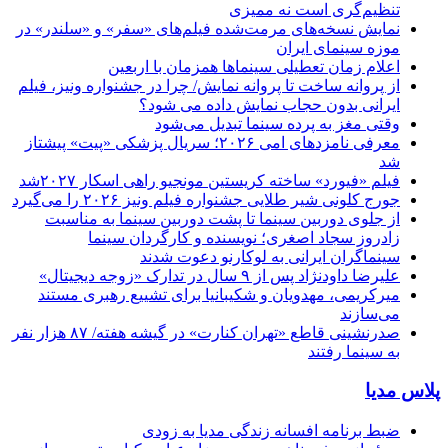
تنظیم‌گری است نه ممیزی
نمایش نسخه‌های مرمت‌شده فیلم‌های «سفر» و «سلندر» در
موزه سینمای ایران
اعلام زمان تعطیلی سینماها همزمان با اربعین
از پروانه ساخت تا پروانه نمایش/ چرا در جشنواره ونیز، فیلم
ایرانی بدون حجاب نمایش داده می شود؟
وقتی مغز به پرده سینما تبدیل می‌شود
معرفی نامزدهای امی ۲۰۲۶؛ سریال پزشکی «پیت» پیشتاز
شد
فیلم «فیورد» ساخته کریستین مونجیو راهی اسکار ۲۰۲۷شد
جورج کلونی شیر طلایی جشنواره فیلم ونیز ۲۰۲۶ را می‌گیرد
از جلوی دوربین سینما تا پشت دوربین سینما به مناسبت
زادروز سجاد اصغری؛ نویسنده و کارگردان سینما
سینماگران ایرانی به لوکارنو دعوت شدند
علیرضا داودنژاد پس از ۹ سال در تدارک «زوجه دیجیتال»
میرکریمی، مهدویان و شکیبانیا برای تشییع رهبری مستند
می‌سازند
صدرنشینی قاطع «تهران کنارت» در گیشه هفته/ ۸۷ هزار نفر
به سینما رفتند
پلاس مدیا
ضبط برنامه افسانه زندگی مدیا به زودی